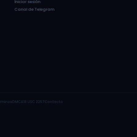
Iniciar sesión
Canal de Telegram
rminos
DMCA
18 USC 2257
Contacto