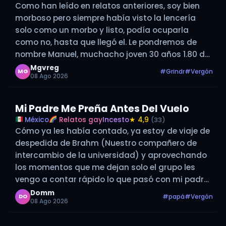
Como han leído en relatos anteriores, soy bien
morboso pero siempre había visto la lencería
solo como un morbo y listo, podía ocuparla
como no, hasta que llegó el. Le pondremos de
nombre Manuel, muchacho joven 30 años 1.80 de
piel blanca, pelo oscuro, muy piola pero se
Mgvreg
#Grindr
#Vergón
MG
08 Ago 2026
guardaba un…
Mi Padre Me Preña Antes Del Vuelo
México
Relatos gay
Incesto
★ 4,9
(33)
Cómo ya les había contado, ya estoy de viaje de
despedida de Brahm (Nuestro compañero de
intercambio de la universidad) y aprovechando
los momentos que me dejan solo el grupo les
vengo a contar rápido lo que pasó con mi padre
antes del viaje. Me desperté temprano para
Domm
#papá
#Vergón
DO
08 Ago 2026
arreglarme rápido,…