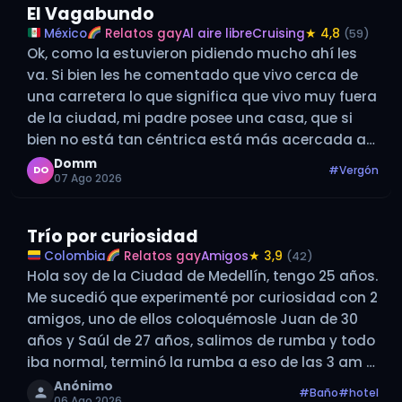
El Vagabundo
México
Relatos gay
Al aire libre
Cruising
★ 4,8
(59)
Ok, como la estuvieron pidiendo mucho ahí les
va. Si bien les he comentado que vivo cerca de
una carretera lo que significa que vivo muy fuera
de la ciudad, mi padre posee una casa, que si
bien no está tan céntrica está más acercada a
todo y tiene muchas…
Domm
#Vergón
DO
07 Ago 2026
Trío por curiosidad
Colombia
Relatos gay
Amigos
★ 3,9
(42)
Hola soy de la Ciudad de Medellín, tengo 25 años.
Me sucedió que experimenté por curiosidad con 2
amigos, uno de ellos coloquémosle Juan de 30
años y Saúl de 27 años, salimos de rumba y todo
iba normal, terminó la rumba a eso de las 3 am y
como…
Anónimo
#Baño
#hotel
06 Ago 2026