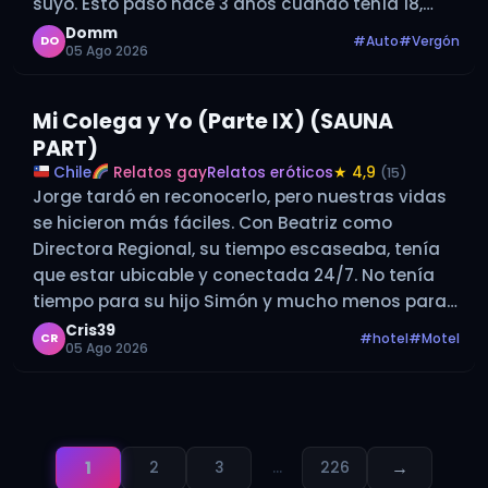
suyo. Esto pasó hace 3 años cuando tenía 18,
cuando es época de vacaciones me consigo…
Domm
#Auto
#Vergón
DO
05 Ago 2026
Mi Colega y Yo (Parte IX) (SAUNA
PART)
Chile
Relatos gay
Relatos eróticos
★ 4,9
(15)
Jorge tardó en reconocerlo, pero nuestras vidas
se hicieron más fáciles. Con Beatriz como
Directora Regional, su tiempo escaseaba, tenía
que estar ubicable y conectada 24/7. No tenía
tiempo para su hijo Simón y mucho menos para
ponerse en mi camino o reavivar antiguos
Cris39
#hotel
#Motel
CR
05 Ago 2026
rencores con su ex. Nuestra vida…
1
→
2
3
…
226