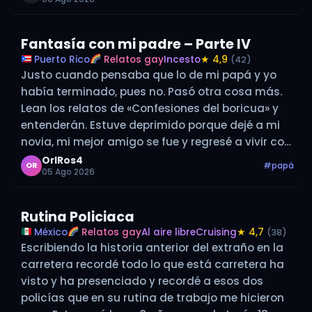
Fantasía con mi padre – Parte IV
Puerto Rico
Relatos gay
Incesto
★ 4,9
(42)
Justo cuando pensaba que lo de mi papá y yo
había terminado, pues no. Pasó otra cosa más.
Lean los relatos de «Confesiones del boricua» y
entenderán. Estuve deprimido porque dejé a mi
novia, mi mejor amigo se fue y regresé a vivir con
mis padres, y aquí el nuevo…
OrlRos4
#papá
OR
05 Ago 2026
Rutina Policiaca
México
Relatos gay
Al aire libre
Cruising
★ 4,7
(38)
Escribiendo la historia anterior del extraño en la
carretera recordé todo lo que está carretera ha
visto y ha presenciado y recordé a esos dos
policías que en su rutina de trabajo me hicieron