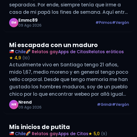
separados. Por ende, siempre tenía que irme a
casa de mi papá los fines de semana. Aquí entra
a la historia mi primo (Al que…
Emmc89
#Primos
#Vergón
EM
09 Ago 2026
Mi escapada con un maduro
Chile
Relatos gay
Apps de Citas
Relatos eróticos
★ 4,9
(10)
Actualmente vivo en Santiago tengo 21 años,
mido 1,67, medio moreno y en general tengo poco
vello corporal. Desde que tengo memoria me han
gustado los hombres maduros, soy de un pueblo
chico por lo que encontrar webeo por allá igual
era difícil porque lo ideal es que nadie se…
Nrend
#Grindr
#Vergón
NR
09 Ago 2026
Mis inicios de putita
Chile
Relatos gay
Apps de Citas
★ 5,0
(9)