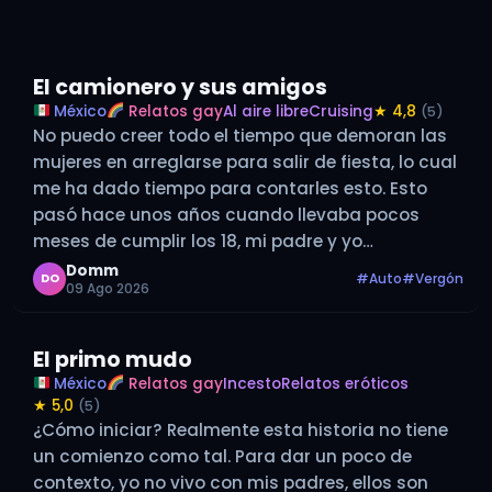
El camionero y sus amigos
México
Relatos gay
Al aire libre
Cruising
★ 4,8
(5)
No puedo creer todo el tiempo que demoran las
mujeres en arreglarse para salir de fiesta, lo cual
me ha dado tiempo para contarles esto. Esto
pasó hace unos años cuando llevaba pocos
meses de cumplir los 18, mi padre y yo
llevábamos muy poco tiempo de mudarnos a
Domm
#Auto
#Vergón
DO
09 Ago 2026
dónde…
El primo mudo
México
Relatos gay
Incesto
Relatos eróticos
★ 5,0
(5)
¿Cómo iniciar? Realmente esta historia no tiene
un comienzo como tal. Para dar un poco de
contexto, yo no vivo con mis padres, ellos son