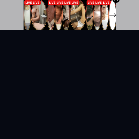
KYUNIX
La comunidad de relatos eróticos en español.
RELATOS
EXPLORAR
Todos los relatos
Categorías
Relatos Gay
Países
Relatos Hetero
Etiquetas