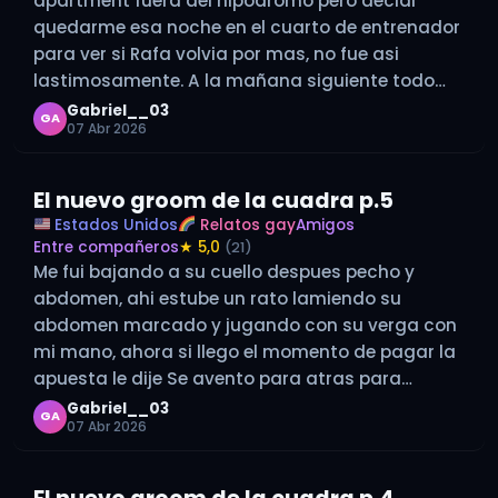
apartment fuera del hipodromo pero decidi
quedarme esa noche en el cuarto de entrenador
para ver si Rafa volvia por mas, no fue asi
lastimosamente. A la mañana siguiente todo
normal Rafa se veia mas relajado que otros
Gabriel__03
GA
07 Abr 2026
dias…
El nuevo groom de la cuadra p.5
Estados Unidos
Relatos gay
Amigos
Entre compañeros
★ 5,0
(21)
Me fui bajando a su cuello despues pecho y
abdomen, ahi estube un rato lamiendo su
abdomen marcado y jugando con su verga con
mi mano, ahora si llego el momento de pagar la
apuesta le dije Se avento para atras para
quedar en el raspaldo mas bien sentado y…
Gabriel__03
GA
07 Abr 2026