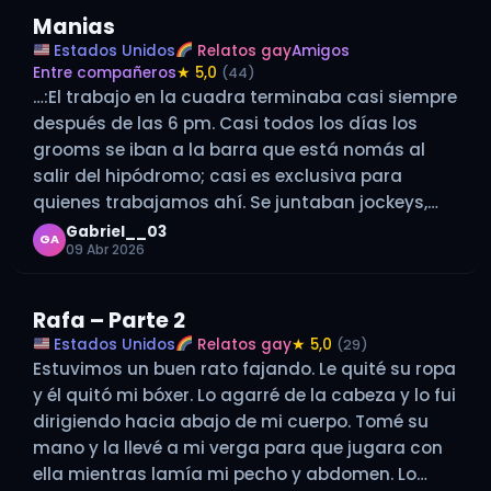
Manias
Estados Unidos
Relatos gay
Amigos
Entre compañeros
★ 5,0
(44)
…:El trabajo en la cuadra terminaba casi siempre
después de las 6 pm. Casi todos los días los
grooms se iban a la barra que está nomás al
salir del hipódromo; casi es exclusiva para
quienes trabajamos ahí. Se juntaban jockeys,
entrenadores, dueños de caballos, grooms y
Gabriel__03
GA
09 Abr 2026
oficiales del hipódromo.…
Rafa – Parte 2
Estados Unidos
Relatos gay
★ 5,0
(29)
Estuvimos un buen rato fajando. Le quité su ropa
y él quitó mi bóxer. Lo agarré de la cabeza y lo fui
dirigiendo hacia abajo de mi cuerpo. Tomé su
mano y la llevé a mi verga para que jugara con
ella mientras lamía mi pecho y abdomen. Lo