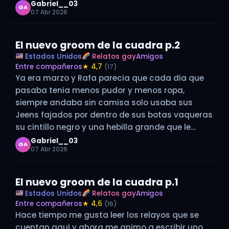
que tiene…
Gabriel__03
GA
07 Abr 2026
El nuevo groom de la cuadra p.2
Estados Unidos
Relatos gay
Amigos
Entre compañeros
★ 4,7
(17)
Ya era marzo y Rafa parecia que cada dia que
pasaba tenia menos pudor y menos ropa,
siempre andaba sin camisa solo usaba sus
Jeens fajados por dentro de sus botas vaqueras
su cintillo negro y una hebilla grande que le
quedaban bastante bien. Con el paso de los
Gabriel__03
GA
07 Abr 2026
dias…
El nuevo groom de la cuadra p.1
Estados Unidos
Relatos gay
Amigos
Entre compañeros
★ 4,6
(16)
Hace tiempo me gusta leer los relayos que se
cuentan aqui y ahora me animo a escribir uno