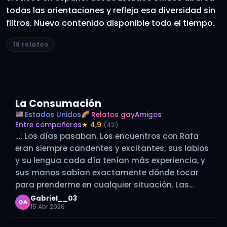
todas las orientaciones y refleja esa diversidad sin
filtros. Nuevo contenido disponible todo el tiempo.
16 relatos
La Consumación
Estados Unidos
Relatos gay
Amigos
Entre compañeros
★ 4,9
(42)
…: Los días pasaban. Los encuentros con Rafa
eran siempre candentes y excitantes; sus labios
y su lengua cada día tenían más experiencia, y
sus manos sabían exactamente dónde tocar
para prenderme en cualquier situación. Las
disputas por tener el control en la relación
Gabriel__03
GA
15 Abr 2026
hacían salir chispas en cada encuentro,…