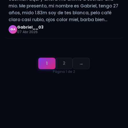
mio. Me presento, mi nombre es Gabriel, tengo 27
años, mido 1.83m soy de tes blanca, pelo café
claro casi rubio, ojos color miel, barba bien
definida, y un buen cuerpo; si…
Gabriel__03
GA
07 Abr 2026
1
→
2
Página 1 de 2