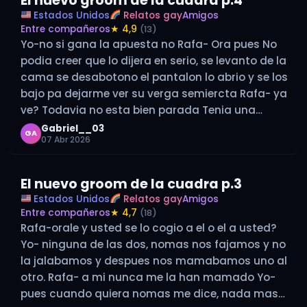
El nuevo groom de la cuadra p.4
Estados Unidos
Relatos gay
Amigos
Entre compañeros
★ 4,9
(13)
Yo-no si gana la apuesta no Rafa- Ora pues No
podia creer que lo dijera en serio, se levanto de la
cama se desabotono el pantalon lo abrio y se los
bajo pa dejarme ver su verga semiercta Rafa- ya
ve? Todavia no esta bien parada Tenia una
buena verga…
Gabriel__03
GA
07 Abr 2026
El nuevo groom de la cuadra p.3
Estados Unidos
Relatos gay
Amigos
Entre compañeros
★ 4,7
(18)
Rafa-orale y usted se lo cogio a el o el a usted?
Yo- ninguna de las dos, nomas nos fajamos y no
la jalabamos y despues nos mamabamos uno al
otro. Rafa- a mi nunca me la han mamado Yo-
pues cuando quiera nomas me dice, nada mas