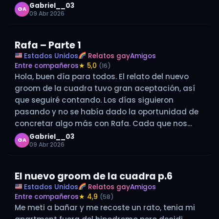
seguí…
Gabriel__03
GA
09 Abr 2026
Rafa – Parte 1
Estados Unidos
Relatos gay
Amigos
Entre compañeros
★ 5,0
(16)
Hola, buen día para todos. El relato del nuevo
groom de la cuadra tuvo gran aceptación, así
que seguiré contando. Los días siguieron
pasando y no se había dado la oportunidad de
concretar algo más con Rafa. Cada que nos
mirábamos, él me guiñaba el ojo y me sonreía;
Gabriel__03
GA
09 Abr 2026
esa…
El nuevo groom de la cuadra p.6
Estados Unidos
Relatos gay
Amigos
Entre compañeros
★ 4,9
(58)
Me meti a bañar y me recoste un rato, tenia mi