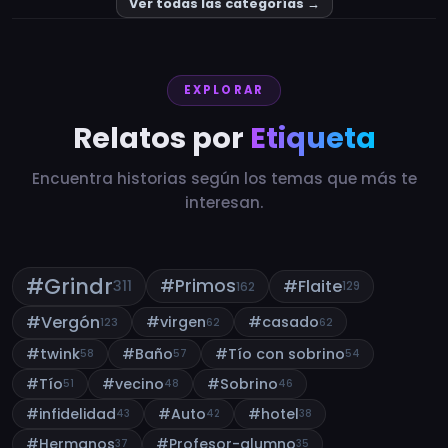
Ver todas las categorías →
EXPLORAR
Relatos por
Etiqueta
Encuentra historias según los temas que más te
interesan.
#Grindr
#Primos
#Flaite
311
162
129
#Vergón
#virgen
#casado
123
62
62
#twink
#Baño
#Tío con sobrino
58
57
54
#Tío
#vecino
#Sobrino
51
48
46
#infidelidad
#Auto
#hotel
43
42
38
#Hermanos
#Profesor-alumno
37
35