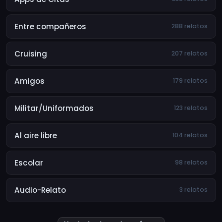
Entre compañeros
288 relatos
Cruising
207 relatos
Amigos
179 relatos
Militar/Uniformados
123 relatos
Al aire libre
104 relatos
Escolar
98 relatos
Audio-Relato
3 relatos