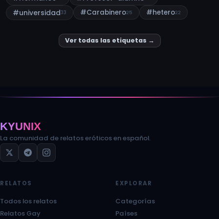
#universidad
#Carabinero
#hetero
33
25
22
Ver todas las etiquetas →
KYUNIX
La comunidad de relatos eróticos en español.
RELATOS
EXPLORAR
Todos los relatos
Categorías
Relatos Gay
Países