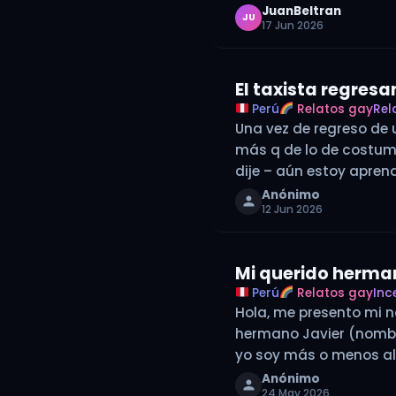
JuanBeltran
JU
17 Jun 2026
El taxista regresa
Perú
Relatos gay
Rel
Una vez de regreso de u
más q de lo de costumbr
dije – aún estoy apre
Anónimo
12 Jun 2026
Mi querido herma
Perú
Relatos gay
Inc
Hola, me presento mi n
hermano Javier (nombr
yo soy más o menos alto
Anónimo
24 May 2026