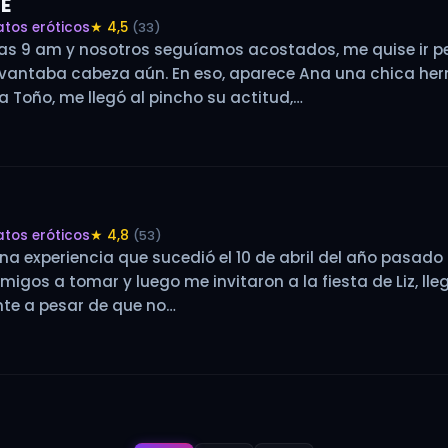
TE
atos eróticos
★ 4,5
(33)
ya las 9 am y nosotros seguíamos acostados, me quise ir p
evantaba cabeza aún. En eso, aparece Ana una chica her
a Toño, me llegó al pincho su actitud,…
atos eróticos
★ 4,8
(53)
na experiencia que sucedió el 10 de abril del año pasado 
igos a tomar y luego me invitaron a la fiesta de Liz, lle
te a pesar de que no…