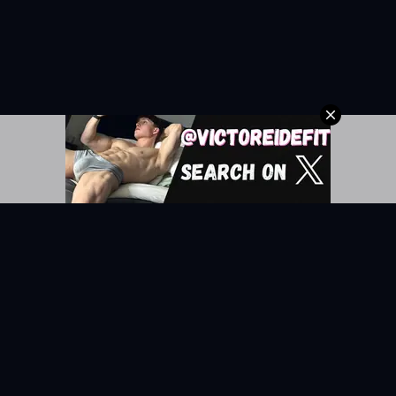
RELATOS
EXPLORAR
Todos los relatos
Categorías
Relatos Gay
Países