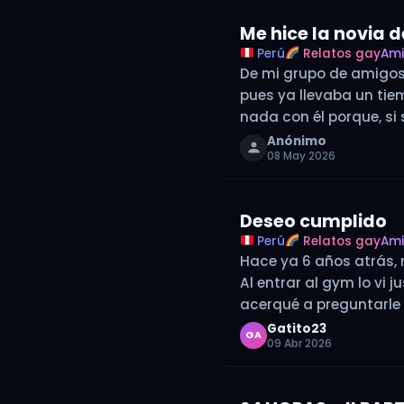
Me hice la novia 
Perú
Relatos gay
Am
De mi grupo de amigos,
pues ya llevaba un ti
nada con él porque, si
Anónimo
08 May 2026
Deseo cumplido
Perú
Relatos gay
Am
Hace ya 6 años atrás, 
Al entrar al gym lo vi 
acerqué a preguntarl
Gatito23
GA
09 Abr 2026