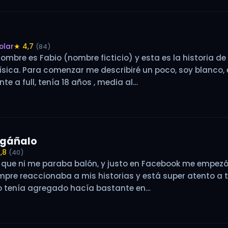
olar
★ 4,7
(84)
nombre es Fabio (nombre ficticio) y esta es la historia 
ísica. Para comenzar me describiré un poco, soy blanco,
nte a full, tenía 18 años , media al…
engáñalo
,8
(40)
 que ni me paraba balón, y justo en Facebook me empezó 
mpre reaccionaba a mis historias y está super atento a to
o tenía agregado hacía bastante en…