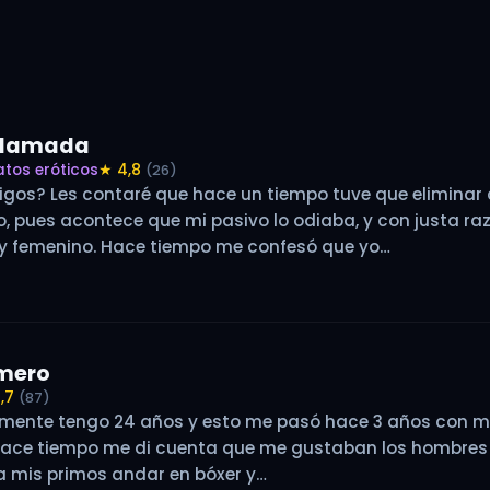
ollamada
atos eróticos
★ 4,8
(26)
igos? Les contaré que hace un tiempo tuve que eliminar
, pues acontece que mi pasivo lo odiaba, y con justa razó
uy femenino. Hace tiempo me confesó que yo…
imero
,7
(87)
lmente tengo 24 años y esto me pasó hace 3 años con mi 
 hace tiempo me di cuenta que me gustaban los hombres
 a mis primos andar en bóxer y…