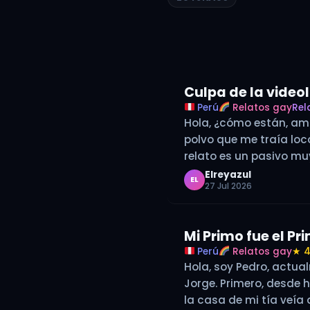
Culpa de la vide
Perú
Relatos gay
Rel
Hola, ¿cómo están, am
polvo que me traía loco
relato es un pasivo m
Elreyazul
EL
27 Jul 2026
Mi Primo fue el Pr
Perú
Relatos gay
★ 4
Hola, soy Pedro, actua
Jorge. Primero, desde
la casa de mi tía veía