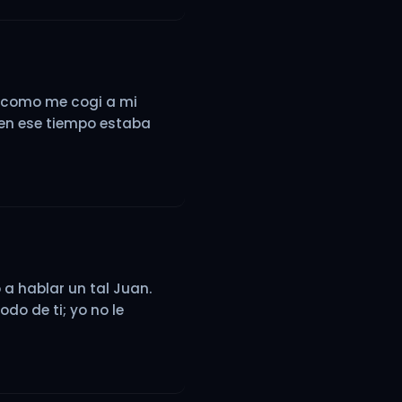
de como me cogi a mi
 en ese tiempo estaba
a hablar un tal Juan.
do de ti; yo no le