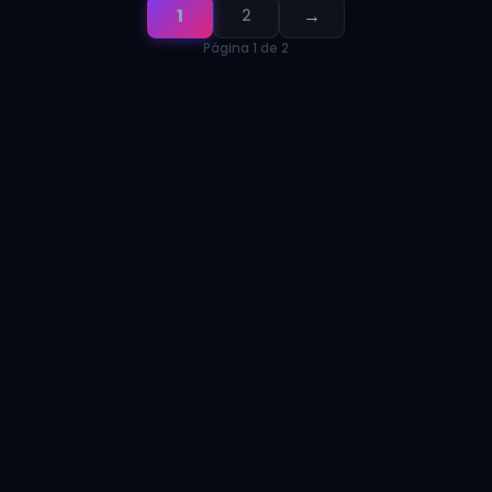
1
→
2
Página 1 de 2