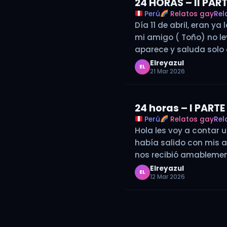
24 HORAS – II PAR
Perú
Relatos gay
Rel
Día 11 de abril, eran 
mi amigo ( Toño) no l
aparece y saluda solo 
Elreyazul
EL
21 Mar 2026
24 horas – I PARTE
Perú
Relatos gay
Rel
Hola les voy a contar u
había salido con mis am
nos recibió amablemen
Elreyazul
EL
12 Mar 2026