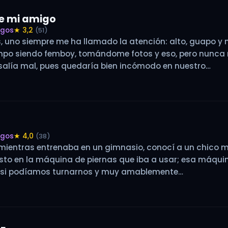
de mi amigo
igos
★ 3,2
(51)
 uno siempre me ha llamado la atención: alto, guapo y me
empo siendo femboy, tomándome fotos y eso, pero nunc
 salía mal, pues quedaría bien incómodo en nuestro…
igos
★ 4,0
(38)
mientras entrenaba en un gimnasio, conocí a un chico mu
justo en la máquina de piernas que iba a usar; esa máqui
e si podíamos turnarnos y muy amablemente…