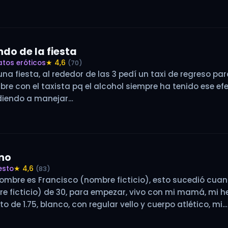
ndo de la fiesta
atos eróticos
★ 4,6
(70)
na fiesta, al rededor de las 3 pedí un taxi de regreso p
e con el taxista pq el alcohol siempre ha tenido ese efec
ndiendo a manejar…
no
esto
★ 4,6
(83)
ombre es Francisco (nombre ficticio), esto sucedió cuan
e ficticio) de 30, para empezar, vivo con mi mamá, mi 
 de 1.75, blanco, con regular vello y cuerpo atlético, mi…