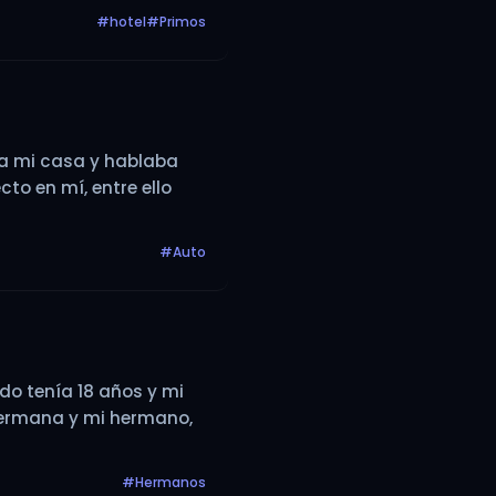
#hotel
#Primos
ara mi casa y hablaba
to en mí, entre ello
#Auto
do tenía 18 años y mi
hermana y mi hermano,
#Hermanos