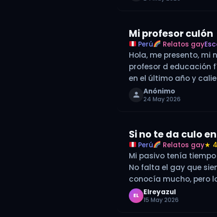
Mi profesor culón
Perú
Relatos gay
Esc
Hola, me presento, mi 
profesor d educación f
en el último año y calie
Anónimo
24 May 2026
Si no te da culo 
Perú
Relatos gay
★ 4
Mi pasivo tenía tiempo
No falta el gay que sie
conocía mucho, pero l
Elreyazul
EL
15 May 2026