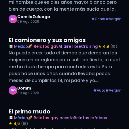
mi hombre que es diez años mayor blanco pero
bien de cuerpo, con la mente más sucia que la
mía, yo contextura gruesa y mis piernas…
CamiloZuluaga
#Grindr
#Vergón
CA
09 Ago 2026
El camionero y sus amigos
México
Relatos gay
Al aire libre
Cruising
★ 4,9
(15)
No puedo creer todo el tiempo que demoran las
mujeres en arreglarse para salir de fiesta, lo cual
me ha dado tiempo para contarles esto. Esto
pasó hace unos años cuando llevaba pocos
meses de cumplir los 18, mi padre y yo
llevábamos muy poco tiempo de mudarnos a
Domm
#Auto
#Vergón
DO
09 Ago 2026
dónde…
El primo mudo
México
Relatos gay
Incesto
Relatos eróticos
★ 4,6
(18)