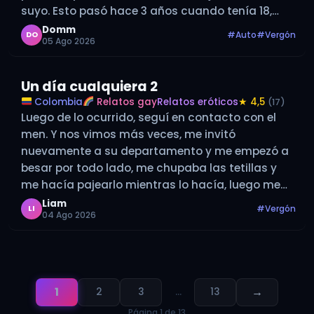
suyo. Esto pasó hace 3 años cuando tenía 18,
cuando es época de vacaciones me consigo…
Domm
#Auto
#Vergón
DO
05 Ago 2026
Un día cualquiera 2
Colombia
Relatos gay
Relatos eróticos
★ 4,5
(17)
Luego de lo ocurrido, seguí en contacto con el
men. Y nos vimos más veces, me invitó
nuevamente a su departamento y me empezó a
besar por todo lado, me chupaba las tetillas y
me hacía pajearlo mientras lo hacía, luego me
dijo desnudate y lo hice me acostó boca…
Liam
#Vergón
LI
04 Ago 2026
1
→
2
3
…
13
Página 1 de 13