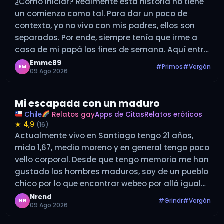
¿Cómo iniciar? Realmente esta historia no tiene
un comienzo como tal. Para dar un poco de
contexto, yo no vivo con mis padres, ellos son
separados. Por ende, siempre tenía que irme a
casa de mi papá los fines de semana. Aquí entra
a la historia mi primo (Al que…
Emmc89
#Primos
#Vergón
EM
09 Ago 2026
Mi escapada con un maduro
Chile
Relatos gay
Apps de Citas
Relatos eróticos
★ 4,9
(16)
Actualmente vivo en Santiago tengo 21 años,
mido 1,67, medio moreno y en general tengo poco
vello corporal. Desde que tengo memoria me han
gustado los hombres maduros, soy de un pueblo
chico por lo que encontrar webeo por allá igual
era difícil porque lo ideal es que nadie se…
Nrend
#Grindr
#Vergón
NR
09 Ago 2026