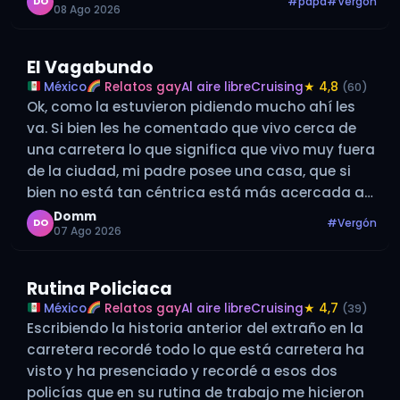
#papá
#Vergón
DO
08 Ago 2026
arreglarme rápido,…
El Vagabundo
México
Relatos gay
Al aire libre
Cruising
★ 4,8
(60)
Ok, como la estuvieron pidiendo mucho ahí les
va. Si bien les he comentado que vivo cerca de
una carretera lo que significa que vivo muy fuera
de la ciudad, mi padre posee una casa, que si
bien no está tan céntrica está más acercada a
todo y tiene muchas…
Domm
#Vergón
DO
07 Ago 2026
Rutina Policiaca
México
Relatos gay
Al aire libre
Cruising
★ 4,7
(39)
Escribiendo la historia anterior del extraño en la
carretera recordé todo lo que está carretera ha
visto y ha presenciado y recordé a esos dos
policías que en su rutina de trabajo me hicieron