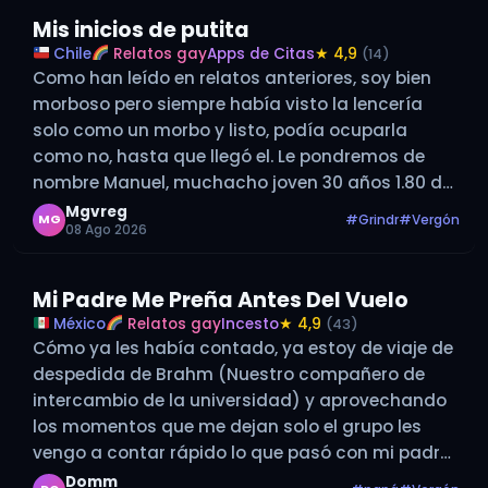
Mis inicios de putita
Chile
Relatos gay
Apps de Citas
★ 4,9
(14)
Como han leído en relatos anteriores, soy bien
morboso pero siempre había visto la lencería
solo como un morbo y listo, podía ocuparla
como no, hasta que llegó el. Le pondremos de
nombre Manuel, muchacho joven 30 años 1.80 de
piel blanca, pelo oscuro, muy piola pero se
Mgvreg
#Grindr
#Vergón
MG
08 Ago 2026
guardaba un…
Mi Padre Me Preña Antes Del Vuelo
México
Relatos gay
Incesto
★ 4,9
(43)
Cómo ya les había contado, ya estoy de viaje de
despedida de Brahm (Nuestro compañero de
intercambio de la universidad) y aprovechando
los momentos que me dejan solo el grupo les
vengo a contar rápido lo que pasó con mi padre
antes del viaje. Me desperté temprano para
Domm