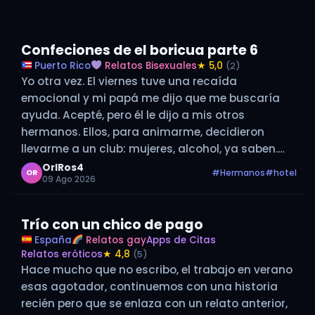
Confeciones de el boricua parte 6
Puerto Rico
Relatos Bisexuales
★ 5,0
(2)
Yo otra vez. El viernes tuve una recaída
emocional y mi papá me dijo que me buscaría
ayuda. Acepté, pero él le dijo a mis otros
hermanos. Ellos, para animarme, decidieron
llevarme a un club: mujeres, alcohol, ya saben.
Pues les dije que sí. Hacía tiempo no salía con
OrlRos4
#Hermanos
#hotel
OR
09 Ago 2026
mis…
Trío con un chico de pago
España
Relatos gay
Apps de Citas
Relatos eróticos
★ 4,8
(5)
Hace mucho que no escribo, el trabajo en verano
esas agotador, continuemos con una historia
recién pero que se enlaza con un relato anterior,