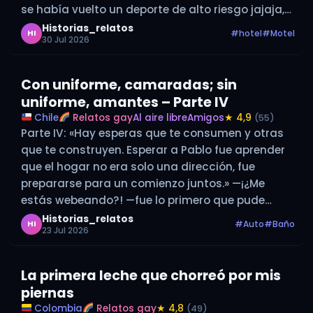
se había vuelto un deporte de alto riesgo jajaja,
pero también una costumbre que se volvió parte
Historias_relatos
#hotel
#Motel
HI
30 Jul 2026
de nuestra rutina.…
Con uniforme, camaradas; sin
uniforme, amantes – Parte IV
Chile
Relatos gay
Al aire libre
Amigos
★ 4,9
(55)
Parte IV: «Hay esperas que te consumen y otras
que te construyen. Esperar a Pablo fue aprender
que el hogar no era solo una dirección, fue
prepararse para un comienzo juntos.» —¡¿Me
estás webeando?! —fue lo primero que pude
decir después de esa tremenda sorpresa y
Historias_relatos
#Auto
#Baño
HI
23 Jul 2026
noticia, con la boca…
La primera leche que chorreó por mis
piernas
Colombia
Relatos gay
★ 4,8
(49)