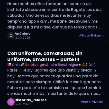
Hace muchos años tomaba un curso en un
instituto ubicado en el centro de Bogotá los días
sábados. Uno de esos días me levanté muy
temprano, tipo 6 a.m., me bañé, desayuné y me
dispuse a ir a mi clase, aunque no tenía ganas
de asistir. Pero tomé el bus…
Anónimo
#Motel
#virgen
18 Jul 2026
Con uniforme, camaradas; sin
uniforme, amantes – parte III
Chile
Relatos gay
Al aire libre
Amigos
★ 4,7
(67)
Parte III: «Hay lugares que uno visita y olvida. Y
hay lugares que parecen guardar una parte de
nosotros para siempre. Chiloé fue ese lugar para
Pablo y para mí.» La comisión en Iquique terminó
siendo mucho más importante de lo que ambos
imaginábamos. Fueron unas semanas de mucho
Historias_relatos
#hotel
#Motel
HI
17 Jul 2026
trabajo…