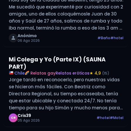
Me sucedió que experimenté por curiosidad con 2
amigos, uno de ellos coloquémosle Juan de 30
años y Saúl de 27 años, salimos de rumba y todo
iba normal, terminó la rumba a eso de las 3 am y
como…
Anónimo
#Baño
#hotel
06 Ago 2026
Mi Colega y Yo (Parte IX) (SAUNA
PART)
Chile
Relatos gay
Relatos eróticos
★ 4,9
(15)
Jorge tardó en reconocerlo, pero nuestras vidas
se hicieron más fáciles. Con Beatriz como
Directora Regional, su tiempo escaseaba, tenía
que estar ubicable y conectada 24/7. No tenía
tiempo para su hijo Simón y mucho menos para
ponerse en mi camino o reavivar antiguos
Cris39
#hotel
#Motel
CR
05 Ago 2026
rencores con su ex. Nuestra vida…