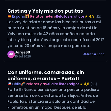
Cristina y Yoly mis dos putitas
España
Relatos hetero
Relatos eróticos
★ 4,3
(12)
Les voy de relatar como las hice mis putas a mi
prima Cristina de 18 años y la amigo de mi tía
Yoly una mujer de 42 años española casada
infiel y bien puta. Soy Jorge esto ocurrió en el 2017
yo tenía 20 años y siempre me a gustado…
Jorge69
#Auto
#Baño
JO
16 Jul 2026
Con uniforme, camaradas; sin
uniforme, amantes – Parte II
Chile
Relatos gay
Al aire libre
Amigos
★ 4,8
(95)
Parte II «Nunca pensé que una persona pudiera
sentirse tan cerca estando tan lejos. Antes de
Pablo, la distancia era solo una cantidad de
kilómetros en un mapa. Después de él, la