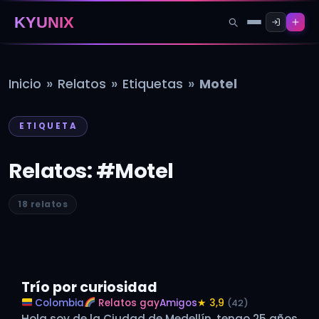
KYUNIX
»
»
»
Inicio
Relatos
Etiquetas
Motel
ETIQUETA
Relatos: #Motel
18 relatos
Trío por curiosidad
Colombia
Relatos gay
Amigos
★ 3,9
(42)
Hola soy de la Ciudad de Medellín, tengo 25 años.