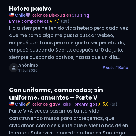
Hetero pasivo
Chile
Relatos Bisexuales
Cruising
Entre compañeros
★ 4,1
(29)
Hola siempre he tenido vida hetero pero cada vez
que me tomo algo me gusta buscar webeo,
empecé con trans pero me gusta ser penetrado,
empecé buscando Scorts, después a 10 de julio,
siempre buscando activos, hasta que un día
encontré dos scorts dotados de color y me
Anónimo
#Auto
#Baño
31 Jul 2026
atreví, y…
Con uniforme, camaradas; sin
uniforme, amantes – Parte V
Chile
Relatos gay
Al aire libre
Amigos
★ 5,0
(51)
Parte V «A veces pasamos tanta vida
construyendo muros para protegernos, que
olvidamos cómo se siente que el viento nos dé en
la cara.» Sobrevivir a nuestra rutina en Santiago