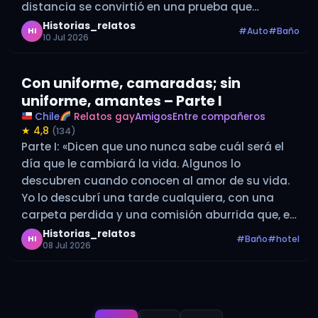
distancia se convirtió en una prueba que
teníamos que aprender a superar.» Cuando
Historias_relatos
#Auto
#Baño
HI
10 Jul 2026
llegué nuevamente a Santiago pensé…
Con uniforme, camaradas; sin
uniforme, amantes – Parte I
Chile
Relatos gay
Amigos
Entre compañeros
★ 4,8
(134)
Parte I: «Dicen que uno nunca sabe cuál será el
día que le cambiará la vida. Algunos lo
descubren cuando conocen al amor de su vida.
Yo lo descubrí una tarde cualquiera, con una
carpeta perdida y una comisión aburrida que, en
teoría, solo me dejaría experiencia laboral y fue…
Historias_relatos
#Baño
#hotel
HI
08 Jul 2026