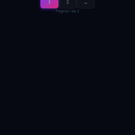
1
→
2
Página 1 de 2