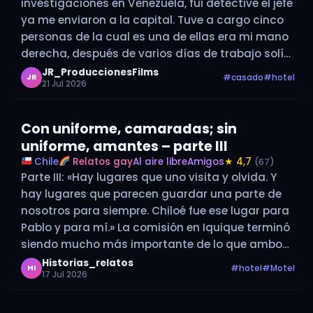
investigaciones en Venezuela, fui detective el jefe
ya me enviaron a la capital. Tuve a cargo cinco
personas de la cual es una de ellas era mi mano
derecha, después de varios días de trabajo solía
bajar al bar del hotel y tomarme…
JR_ProduccionesFilms
#casado
#hotel
JR
21 Jul 2026
Con uniforme, camaradas; sin
uniforme, amantes – parte III
Chile
Relatos gay
Al aire libre
Amigos
★ 4,7
(67)
Parte III: «Hay lugares que uno visita y olvida. Y
hay lugares que parecen guardar una parte de
nosotros para siempre. Chiloé fue ese lugar para
Pablo y para mí.» La comisión en Iquique terminó
siendo mucho más importante de lo que ambos
imaginábamos. Fueron unas semanas de mucho
Historias_relatos
#hotel
#Motel
HI
17 Jul 2026
trabajo…