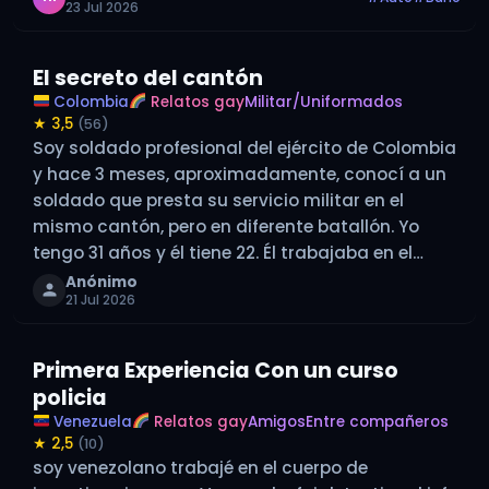
23 Jul 2026
noticia, con la boca…
El secreto del cantón
Colombia
Relatos gay
Militar/Uniformados
★ 3,5
(56)
Soy soldado profesional del ejército de Colombia
y hace 3 meses, aproximadamente, conocí a un
soldado que presta su servicio militar en el
mismo cantón, pero en diferente batallón. Yo
tengo 31 años y él tiene 22. Él trabajaba en el
rancho de tropas, tiene una novia, quien también
Anónimo
21 Jul 2026
presta…
Primera Experiencia Con un curso
policia
Venezuela
Relatos gay
Amigos
Entre compañeros
★ 2,5
(10)
soy venezolano trabajé en el cuerpo de