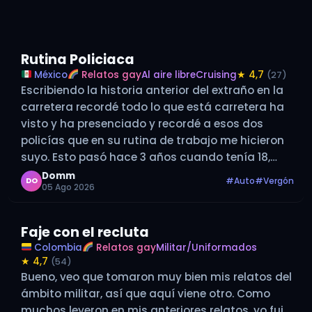
Rutina Policiaca
México
Relatos gay
Al aire libre
Cruising
★ 4,7
(27)
Escribiendo la historia anterior del extraño en la
carretera recordé todo lo que está carretera ha
visto y ha presenciado y recordé a esos dos
policías que en su rutina de trabajo me hicieron
suyo. Esto pasó hace 3 años cuando tenía 18,
cuando es época de vacaciones me consigo…
Domm
#Auto
#Vergón
DO
05 Ago 2026
Faje con el recluta
Colombia
Relatos gay
Militar/Uniformados
★ 4,7
(54)
Bueno, veo que tomaron muy bien mis relatos del
ámbito militar, así que aquí viene otro. Como
muchos leyeron en mis anteriores relatos, yo fui