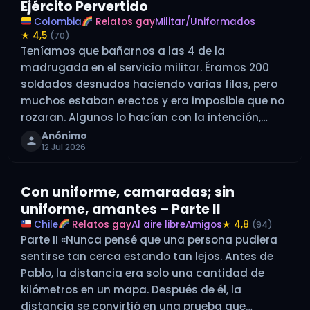
Ejército Pervertido
Colombia
Relatos gay
Militar/Uniformados
★ 4,5
(70)
Teníamos que bañarnos a las 4 de la
madrugada en el servicio militar. Éramos 200
soldados desnudos haciendo varias filas, pero
muchos estaban erectos y era imposible que no
rozaran. Algunos lo hacían con la intención,
quizás, de calmar la erección. Fui víctima del
Anónimo
12 Jul 2026
roce y la restregada. Algunas veces…
Con uniforme, camaradas; sin
uniforme, amantes – Parte II
Chile
Relatos gay
Al aire libre
Amigos
★ 4,8
(94)
Parte II «Nunca pensé que una persona pudiera
sentirse tan cerca estando tan lejos. Antes de
Pablo, la distancia era solo una cantidad de
kilómetros en un mapa. Después de él, la
distancia se convirtió en una prueba que