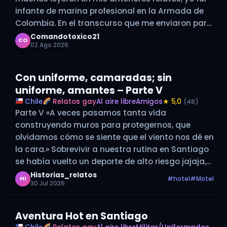
infante de marina profesional en la Armada de
Colombia. En el transcurso que me enviaron para
mi nueva unidad (batallón), me enviaron a
Comandotoxico21
CO
02 Ago 2026
diferentes pelotones,…
Con uniforme, camaradas; sin
uniforme, amantes – Parte V
Chile
Relatos gay
Al aire libre
Amigos
★ 5,0
(48)
Parte V «A veces pasamos tanta vida
construyendo muros para protegernos, que
olvidamos cómo se siente que el viento nos dé en
la cara.» Sobrevivir a nuestra rutina en Santiago
se había vuelto un deporte de alto riesgo jajaja,
pero también una costumbre que se volvió parte
Historias_relatos
#hotel
#Motel
HI
30 Jul 2026
de nuestra rutina.…
Aventura Hot en Santiago