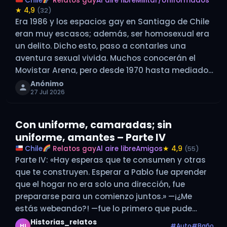
Chile
Relatos gay
Al aire libre
Militar/Uniformados
★ 4,9
(32)
Era 1986 y los espacios gay en Santiago de Chile
eran muy escasos; además, ser homosexual era
un delito. Dicho esto, paso a contarles una
aventura sexual vivida. Muchos conocerán el
Movistar Arena, pero desde 1970 hasta mediados
de los noventa fue un estadio a medio construir
Anónimo
27 Jul 2026
y en absoluto…
Con uniforme, camaradas; sin
uniforme, amantes – Parte IV
Chile
Relatos gay
Al aire libre
Amigos
★ 4,9
(55)
Parte IV: «Hay esperas que te consumen y otras
que te construyen. Esperar a Pablo fue aprender
que el hogar no era solo una dirección, fue
prepararse para un comienzo juntos.» —¡¿Me
estás webeando?! —fue lo primero que pude
decir después de esa tremenda sorpresa y
Historias_relatos
#Auto
#Baño
HI