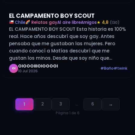
EL CAMPAMENTO BOY SCOUT
Chile
Relatos gay
Al aire libre
Amigos
★ 4,8
(130)
EL CAMPAMENTO BOY SCOUT Esta historia es 100%
real. Hace años descubrí que soy gay. Antes
pensaba que me gustaban las mujeres. Pero
cuando conocí a Matías descubrí que me
gustan los minos. Desde que soy niño que
participó en La Agrupación Boy Scout, siempre
OIOOOIIIOIOOOOI
#Baño
#twink
OI
10 Jul 2026
voy a los campamentos, no…
1
→
2
3
…
6
Página 1 de 6