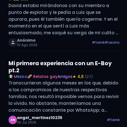
David estaba mirándonos con su miembro a
punto de explotar y le pedía a Luis que se
apurara, pues él también quería cogerme. Y en el
momento en el que sentí a Luis más
entusiasmado, me saqué su verga de mi culito y
le dije: —Vamos, David, ahora te toca…
Anónimo
#twink
#vecino
01 Ago 2026
Mi primera experiencia con un E-Boy
pt.2
México
Relatos gay
Amigos
★ 4,8
(27)
Transcurrieron algunos meses en los que, debido
a los compromisos de nuestras respectivas
familias, nos resultó imposible vernos para revivir
lo vivido. No obstante, manteníamos una
comunicación constante por WhatsApp; a
través de esta vía intercambiábamos
angel_martinez10235
#twink
AN
30 Jul 2026
fotografías, videos y cualquier ocurrencia,