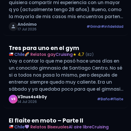
quisiera compartir mi experiencia con un mayor
q yo (actualmente tengo 28 años). Bueno, como
la mayoría de mis casos mis encuentros parten
con la app de la máscara jajaj. Estaba de día…
Anónimo
#Grindr
#infidelidad
17 Jul 2026
Tres para uno en el gym
Chile
Relatos gay
Cruising
★ 4,7
(82)
Voy a contar lo que me pasó hace unos días en
un conocido gimnasio de Santiago Centro. No sé
si a todos nos pasa lo mismo, pero después de
entrenar siempre quedo muy caliente. Era un
sábado y ya quedaba poco para que el gimnasio
cerrara, así que terminé mi…
V3nus4s4b0y
#Baño
#Flaite
V3
14 Jul 2026
El flaite en moto – Parte II
Chile
Relatos Bisexuales
Al aire libre
Cruising