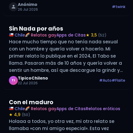
Conocí un loco por chat, hablábamos poco, pero
Anónimo
#twink
26 Jul 2026
era…
Sin Nada por años
Chile
Relatos gay
Apps de Citas
★ 3,5
(52)
Hace mucho tiempo que no tenía nada sexual
con un hombre y quería volver a hacerlo. Mi
primer relato lo publique en el 2024, El Tabo se
llama. Pasaron más de 10 años y quería volver a
sentir un hombre, así que descargue la grindr y
comencé a buscar, demoré…
TipicoChileno
#Auto
#Flaite
TI
22 Jul 2026
Con el maduro
Chile
Relatos gay
Apps de Citas
Relatos eróticos
★ 4,9
(50)
Holaaa a todos, yo otra vez, mi otro relato se
llamaba »con mi amigo especial». Esta vez