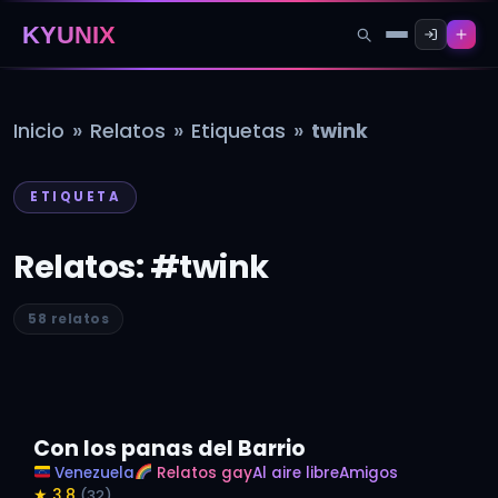
KYUNIX
»
»
»
Inicio
Relatos
Etiquetas
twink
ETIQUETA
Relatos: #twink
58 relatos
Con los panas del Barrio
Venezuela
Relatos gay
Al aire libre
Amigos
★ 3,8
(32)