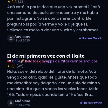
★ 4,4
(23)
Acá está la parte dos que una vez prometí. Pasó
una semana después del encuentro y me habla
por Instagram. No sé cómo me encontró. Me
preguntó si podía verme y yo le dije que sí.
Salimos en moto a dar una vuelta y estábamos
en un lugar piola. Le…
Anónimo
#Flaite
#Grindr
12 Jul 2026
El de mi primera vez con el flaite
Chile
Relatos gay
Apps de Citas
Relatos eróticos
★ 3,1
(42)
Hola, soy el del relato del flaite de la moto. Acá
vengo con otro, ojalá les guste. Antes que todo
me describo: soy delgado, con un culo de mina y
una cinturita que a varios les vuelve locos. Mido
1,65. Todo empezó cuando tenía 19 años. Era
virgen y nuevo…
Anónimo
#Flaite
#twink
12 Jul 2026