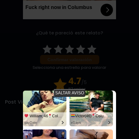
Fuck right now in Columbus
¿Qué te pareció este relato?
Confirmar valoración
Selecciona una estrella para valorar
4.7
/5
87 votos
SALTAR AVISO
Post Views:
3.079
William, 46
Columbus
Victor(46)
Columbus
gayDate
xGays