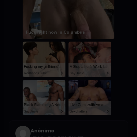
Fuck right now in Columbus
Fucking my girlfriend's hot mommy by mistake
A Stepfather's Work Is Never Done
RedhandsTube
SayUncle
Black Slamming A Nerd
Live Cams with Amateur Men
SayUncle
Sexchatters
Anónimo