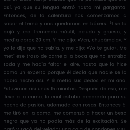
así, ya que su lengua entró hasta mi garganta.
Entonces, de la calentura nos comenzamos a
sacar el terno y nos quedamos en bóxers. Él se lo
bajó y era tremendo mástil, peludo y grueso, y
medía aprox 20 cm. Y me dijo: «Ven, chupámela». Y
yo le dije que no sabía, y me dijo: «Yo te guío». Me
metí ese trozo de carne a la boca que no entraba
toda y me hacía faltar el aire, hasta que lo hice
como un experto porque él decía que nadie se lo
había hecho así. Y él metía sus dedos en mi ano.
Estuvimos así unos 15 minutos. Después de eso, me
lleva a la cama, la cual estaba decorada para su
noche de pasión, adornada con rosas. Entonces él
me tiró en la cama, me comenzó a hacer un beso
negro que ya no podía más de la excitación. Se
paró y sacó del velador una caja de condones y su