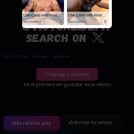
Live Cams with Amateur Men
Live Cams with Amateur Men
Sexchatters
Sexchatters
ETIQUETAS:
#hotel
#Primos
Agregar a favoritos
Sé el primero en guardar este relato
✍️ Enviar tu relato
Más relatos gay