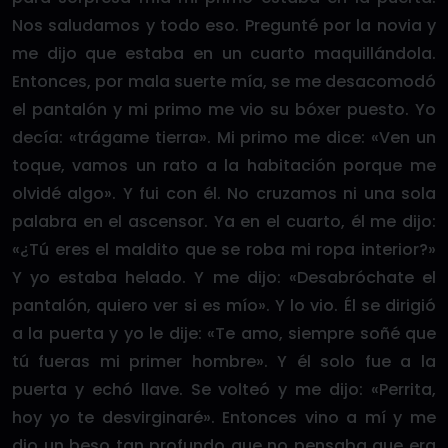
Nos saludamos y todo eso. Pregunté por la novia y
me dijo que estaba en un cuarto maquillándola.
Entonces, por mala suerte mía, se me desacomodó
el pantalón y mi primo me vio su bóxer puesto. Yo
decía: «trágame tierra». Mi primo me dice: «Ven un
toque, vamos un rato a la habitación porque me
olvidé algo». Y fui con él. No cruzamos ni una sola
palabra en el ascensor. Ya en el cuarto, él me dijo:
«¿Tú eres el maldito que se roba mi ropa interior?»
Y yo estaba helado. Y me dijo: «Desabróchate el
pantalón, quiero ver si es mío». Y lo vio. Él se dirigió
a la puerta y yo le dije: «Te amo, siempre soñé que
tú fueras mi primer hombre». Y él solo fue a la
puerta y echó llave. Se volteó y me dijo: «Perrita,
hoy yo te desvirginaré». Entonces vino a mí y me
dio un beso tan profundo que no pensaba que era