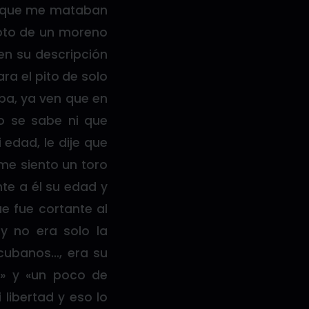
va que me mataban
foto de un moreno
en su descripción
ra el pito de solo
mpa, ya ven que en
o se sabe ni que
edad, le dije que
 me siento un toro
te a él su edad y
ue fue cortante al
y no era solo la
cubanos…, era su
e» y «un poco de
 libertad y eso lo