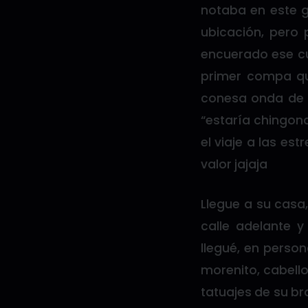
notaba en este g
ubicación, pero 
encuerado ese cu
primer compa que
conesa onda de se
“estaría chingon
el viaje a las e
valor jajaja
Llegue a su casa
calle adelante y
llegué, en person
morenito, cabello
tatuajes de su br