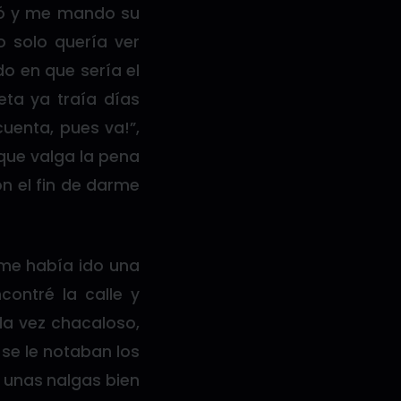
dió y me mando su
o solo quería ver
o en que sería el
eta ya traía días
cuenta, pues va!”,
que valga la pena
n el fin de darme
 me había ido una
contré la calle y
 la vez chacaloso,
 se le notaban los
n unas nalgas bien