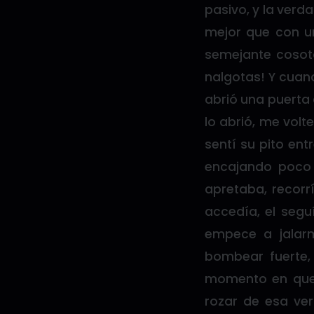
pasivo, y la verd
mejor que con u
semejante cosota
nalgotas! Y cuand
abrió una puerta
lo abrió, me volt
sentí su pito en
encajando poco
apretaba, recorr
accedía, el segu
empece a jalarm
bombear fuerte,
momento en que s
rozar de esa ver