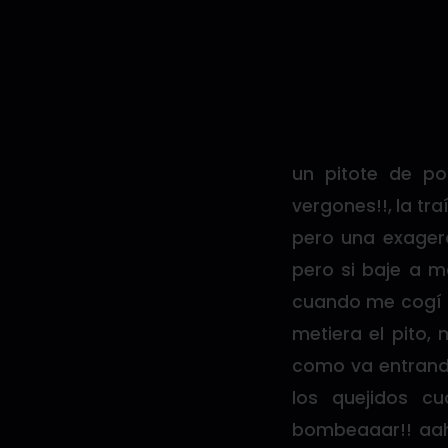
un pitote de p
vergones!!, la tr
pero una exager
pero si baje a m
cuando me cogí 
metiera el pito, 
como va entrando
los quejidos c
bombeaaar!! aah!