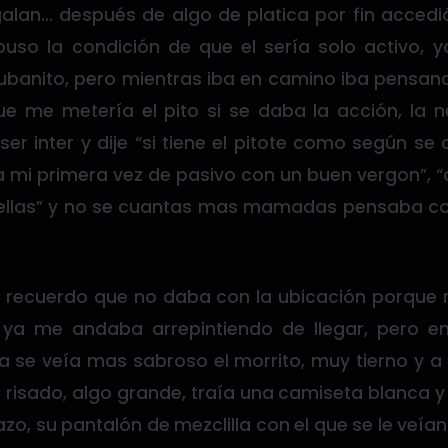
alan… después de algo de platica por fin acce
puso la condición de que el sería solo activo, y
banito, pero mientras iba en camino iba pensand
 me metería el pito si se daba la acción, la n
r inter y dije “si tiene el pitote como según se 
a mi primera vez de pasivo con un buen vergon”, “
strellas” y no se cuantas mas mamadas pensaba co
, recuerdo que no daba con la ubicación porque
 ya me andaba arrepintiendo de llegar, pero en
a se veía mas sabroso el morrito, muy tierno y a
 risado, algo grande, traía una camiseta blanca y
azo, su pantalón de mezclilla con el que se le veía