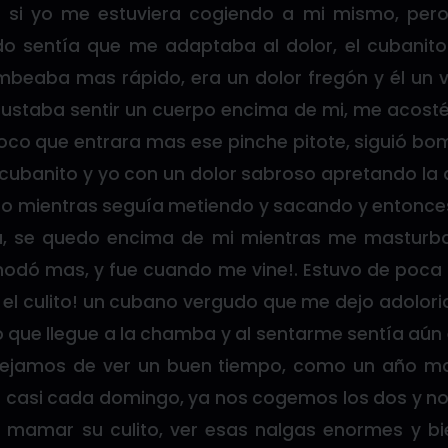
 si yo me estuviera cogiendo a mi mismo, pero
do sentía que me adaptaba al dolor, el cubanit
beaba mas rápido, era un dolor fregón y él un
ustaba sentir un cuerpo encima de mi, me acosté
co que entrara mas ese pinche pitote, siguió 
ubanito y yo con un dolor sabroso apretando la
o mientras seguía metiendo y sacando y entonces m
ra, se quedo encima de mi mientras me masturba
odó mas, y fue cuando me vine!. Estuvo de poca
el culito! un cubano vergudo que me dejo adolori
o que llegue a la chamba y al sentarme sentía aún
 dejamos de ver un buen tiempo, como un año m
 casi cada domingo, ya nos cogemos los dos y n
a mamar su culito, ver esas nalgas enormes y b