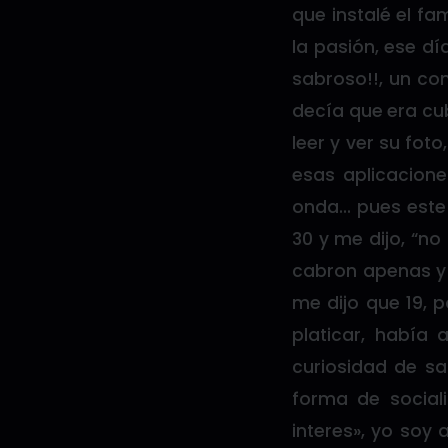
que instalé el f
la pasión, ese d
sabroso!!, un co
decía que era cub
leer y ver su fot
esas aplicacion
onda… pues este 
30 y me dijo, “no
cabron apenas y 
me dijo que 19, p
platicar, había
curiosidad de s
forma de social
interes», yo soy 