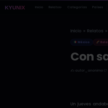
KYUNIX
Inicio
Relatos
Categorías
Países
▾
»
»
Inicio
Relatos
México
Rela
Con sa
✍️ autor_anonimo
·
17
Un jueves andaba