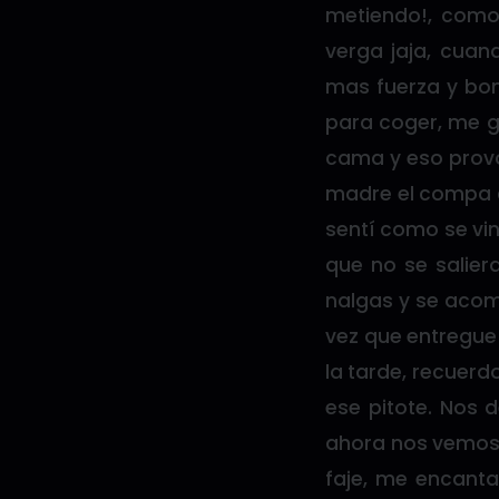
metiendo!, como
verga jaja, cuan
mas fuerza y bom
para coger, me g
cama y eso provo
madre el compa c
sentí como se vin
que no se salie
nalgas y se acom
vez que entregue 
la tarde, recuerd
ese pitote. Nos
ahora nos vemos
faje, me encant