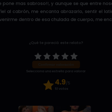
se pone mas sabroso!!, y aunque se que entre no
fiel al cabrón, me encanta abrazarlo, sentir el la
 venirme dentro de esa chulada de cuerpo, me en
¿Qué te pareció este relato?
Confirmar valoración
Selecciona una estrella para valorar
4.9
/5
51 votos