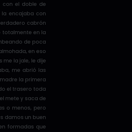
 con el doble de
o la encajaba con
 verdadero cabrón
 totalmente en la
bombeando de poca
 almohada, en eso
e la jale, le dije
ba, me abrió las
 madre la primera
do el trasero toda
 el mete y saca de
as o menos, pero
os damos un buen
ien formadas que