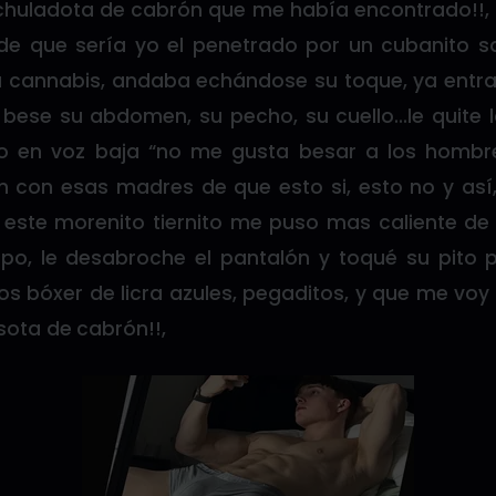
chuladota de cabrón que me había encontrado!!
 de que sería yo el penetrado por un cubanito 
r a cannabis, andaba echándose su toque, ya entra
y bese su abdomen, su pecho, su cuello…le quite l
jo en voz baja “no me gusta besar a los homb
 con esas madres de que esto si, esto no y así
este morenito tiernito me puso mas caliente de s
po, le desabroche el pantalón y toqué su pito 
os bóxer de licra azules, pegaditos, y que me vo
ota de cabrón!!,