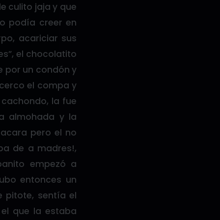
 culito jaja y que
o podía creer en
po, acariciar sus
s”, el chocolatito
e por un condón y
 acerco el compa y
 cachondo, la fue
a almohada y la
sacara pero el no
aba de a madres!,
ubanito empezó a
hubo entonces un
pitote, sentía el
 el que la estaba