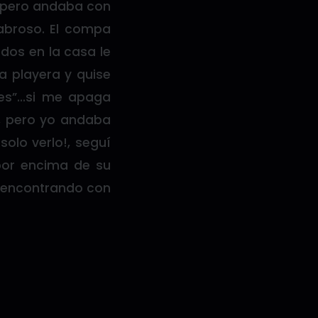
, pero andaba con
sabroso. El compa
dos en la casa le
a playera y quise
res”…si me apaga
, pero yo andaba
olo verlo!, seguí
por encima de su
y encontrando con