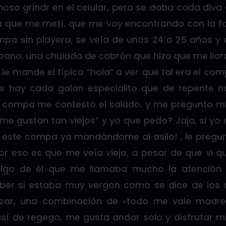
amoso grindr en el celular, pero se daba cada di
ía que me metí, que me voy encontrando con la 
mpa sin playera, se veía de unos 24 o 25 años y 
ano, una chulada de cabrón que hizo que me llora
o, le mande el típico “hola” a ver que tal era el co
es hay cada galan especialito que de repente n
compa me contestó el saludo, y me pregunto mi 
 me gustan tan viejos” y yo que pedo? Jaja, si yo
este compa ya mandándome al asilo! , le pregun
or eso es que me veía viejo, a pesar de que vi q
 algo de él que me llamaba mucho la atención 
aber si estaba muy vergon como se dice de los 
izar, una combinación de «todo me vale madr
así de regego, me gusta andar solo y disfrutar mi