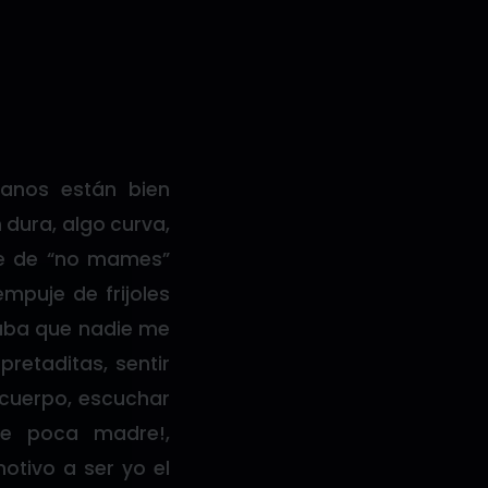
anos están bien
 dura, algo curva,
de de “no mames”
mpuje de frijoles
aba que nadie me
pretaditas, sentir
 cuerpo, escuchar
de poca madre!,
otivo a ser yo el