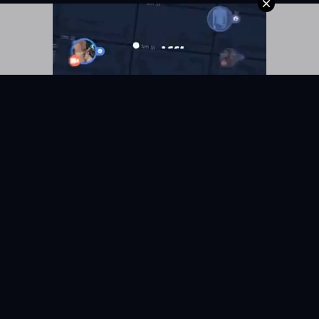
KYUNIX
La comunidad de relatos eróticos en español.
RELATOS
EXPLORAR
Todos los relatos
Categorías
Relatos Gay
Países