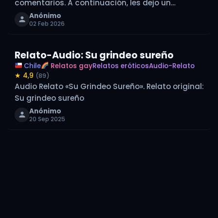
comentarios. A continuación, les dejo un
pequeño relato mío: Primero me gustaría
Anónimo
02 Feb 2026
describirme un poco, en ese entonces tenía…
Relato-Audio: Su grindeo sureño
Chile
Relatos gay
Relatos eróticos
Audio-Relato
★ 4,9
(89)
Audio Relato «Su Grindeo Sureño». Relato original:
Su grindeo sureño
Anónimo
20 Sep 2025