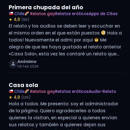
Primera chupada del año
Chile
Relatos gay
Relatos eróticos
Apps de Citas
★ 4,9
(98)
El relato y los audios se deben leer y escuchar en
el mismo orden en el que están puestos
Hola a
todos! Nuevamente el admi por aqui
Me
alegro de que les haya gustado el relato anterior
«Casa Sola», esta vez les contaré un relato que
ocurrió hace…
Anónimo
08 Feb 2026
Casa sola
Chile
Relatos gay
Relatos eróticos
Audio-Relato
★ 4,9
(135)
Hola a todos. Me presento: soy el administrador
de la página. Quiero agradecerles a todos
quienes la visitan, en especial a quienes envían
sus relatos y también a quienes dejan sus