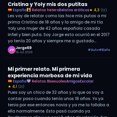
Cristina y Yoly mis dos putitas
España
Relatos hetero
Relatos eróticos
★ 4,3
(12)
Les voy de relatar como las hice mis putas a mi
prima Cristina de 18 años y la amigo de mi tía
Yoly una mujer de 42 años española casada
infiel y bien puta. Soy Jorge esto ocurrió en el 2017
yo tenía 20 años y siempre me a gustado…
Jorge69
#Auto
#Baño
JO
16 Jul 2026
Mi primer relato. Mi primera
experiencia morbosa de mi vida
España
Relatos Bisexuales
Amigos
Escolar
★ 4,1
(21)
Pues soy un chico de 32 años y lo que os voy a
contar paso cuando tenía unos 18 años. Yo ya
tenia por ese entonces novia y ya me la follaba a
ella normalmente. Esto pasó cuando ya