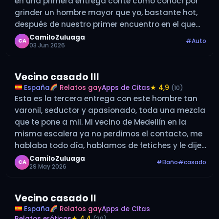
en una primera entrega conte como conocí por
grinder un hombre mayor que yo, bastante hot,
después de nuestro primer encuentro en el que
me atreví a ir desnudo en un coche por la…
CamiloZuluaga
#Auto
CA
03 Jun 2026
Vecino casado lll
España
Relatos gay
Apps de Citas
★ 4,9
(10)
Esta es la tercera entrega con este hombre tan
varonil, seductor y apasionado, toda una mezcla
que te pone a mil. Mi vecino de Medellín en la
misma escalera ya no perdimos el contacto, me
hablaba todo día, hablamos de fetiches y le dije
que me gustaba mucho el agua,…
CamiloZuluaga
#Baño
#casado
CA
29 May 2026
Vecino casado ll
España
Relatos gay
Apps de Citas
Relatos eróticos
★ 4,4
(20)