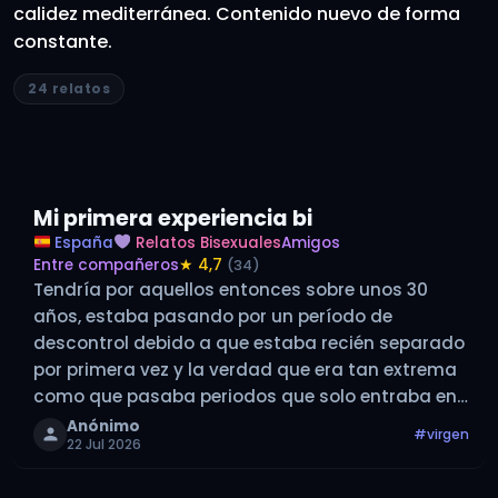
calidez mediterránea. Contenido nuevo de forma
constante.
24 relatos
Mi primera experiencia bi
España
Relatos Bisexuales
Amigos
Entre compañeros
★ 4,7
(34)
Tendría por aquellos entonces sobre unos 30
años, estaba pasando por un período de
descontrol debido a que estaba recién separado
por primera vez y la verdad que era tan extrema
como que pasaba periodos que solo entraba en
casa para ducharme y volver a salir de fiesta,
Anónimo
#virgen
22 Jul 2026
como de…