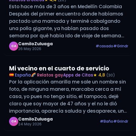
Esto hace más de 3 años en Medellín Colombia
Después del primer encuentro donde habíamos
pactado una mamada y terminé cabalgando
una polla gigante, ya habían pasado dos
semana por qué había ido de viaje de semana
santa, he vuelto a quedar solo entre semana y
CamiloZuluaga
#casado
#Grindr
CA
26 May 2026
pues estando en cada…
Mi vecino en el cuarto de servicio
España
Relatos gay
Apps de Citas
★ 4,8
(30)
Por la aplicación amarilla me sale un nombre sin
foto, de ninguna manera, marcaba cerca a mí
casa, yo pues no tengo sitio, el tampoco, dejé
claro que soy mayor de 47 años y el no le dió
importancia, aparecía saluda y desaparece, una
no he me dijo que estaba…
CamiloZuluaga
#Baño
#Grindr
CA
24 May 2026