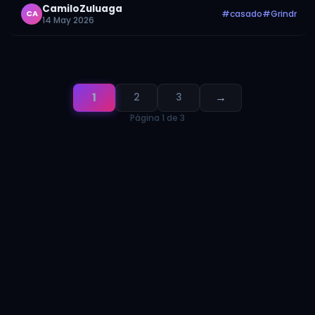
aparecía un usuario anónimo a…
CamiloZuluaga
#casado
#Grindr
CA
14 May 2026
1
→
2
3
Página 1 de 3