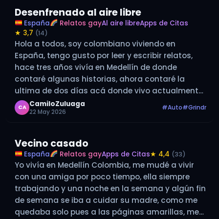
Desenfrenado al aire libre
España
Relatos gay
Al aire libre
Apps de Citas
★ 3,7
(14)
Hola a todos, soy colombiano viviendo en
España, tengo gusto por leer y escribir relatos,
hace tres años vivía en Medellín de donde
contaré algunas historias, ahora contaré la
ultima de dos días acá donde vivo actualmente.
DESENFRENADO Y DESPUES AL AIRE LIBRE De los días
CamiloZuluaga
#Auto
#Grindr
CA
22 May 2026
que todo se te…
Vecino casado
España
Relatos gay
Apps de Citas
★ 4,4
(33)
Yo vivía en Medellín Colombia, me mudé a vivir
con una amiga por poco tiempo, ella siempre
trabajando y una noche en la semana y algún fin
de semana se iba a cuidar su madre, como me
quedaba solo pues a las páginas amarillas, me