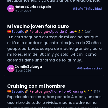
llevábamos ella y yo casi 3 años de relación, fue
mi…
HeteroCuriosoSpain
#Baño
#infidelidad
HE
15 Jun 2026
Mi vecino joven folla duro
España
Relatos gay
Apps de Citas
★ 4,4
(20)
En esta segunda entrega de mi vecino por qué
está a la cuadra siguiente, el es joven de 23 años
guapo, barbado, cuerpo de macho grande y para
mí lo es, el mide 180cm y yo solo 164 cm , como
además tiene una forma de follar muy
dominante…
CamiloZuluaga
#Grindr
#vecino
CA
12 Jun 2026
Cruising con mi hombre
España
Relatos gay
Al aire libre
Cruising
★ 4,4
(14)
Experiencia reciente, han pasado 4 días y un mes
asombro de todo lo vivido, muchas adrenalina