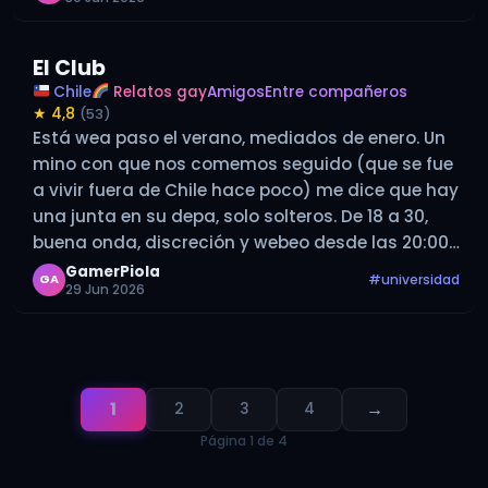
El Club
Chile
Relatos gay
Amigos
Entre compañeros
★ 4,8
(53)
Está wea paso el verano, mediados de enero. Un
mino con que nos comemos seguido (que se fue
a vivir fuera de Chile hace poco) me dice que hay
una junta en su depa, solo solteros. De 18 a 30,
buena onda, discreción y webeo desde las 20:00.
Yo estaba…
GamerPiola
#universidad
GA
29 Jun 2026
1
→
2
3
4
Página 1 de 4