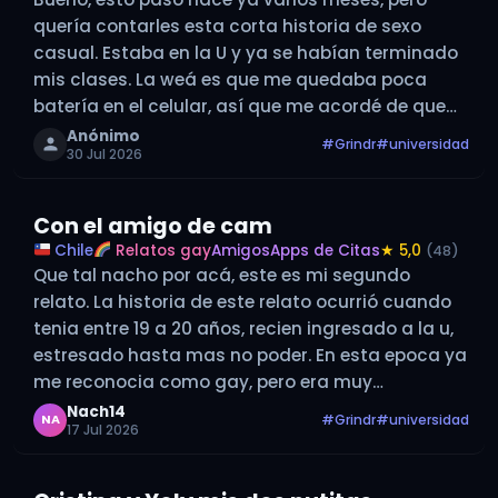
quería contarles esta corta historia de sexo
casual. Estaba en la U y ya se habían terminado
mis clases. La weá es que me quedaba poca
batería en el celular, así que me acordé de que
en un edificio nuevo que habían…
Anónimo
#Grindr
#universidad
30 Jul 2026
Con el amigo de cam
Chile
Relatos gay
Amigos
Apps de Citas
★ 5,0
(48)
Que tal nacho por acá, este es mi segundo
relato. La historia de este relato ocurrió cuando
tenia entre 19 a 20 años, recien ingresado a la u,
estresado hasta mas no poder. En esta epoca ya
me reconocia como gay, pero era muy
introvertido y piola, sin mucha experiencia,…
Nach14
#Grindr
#universidad
NA
17 Jul 2026