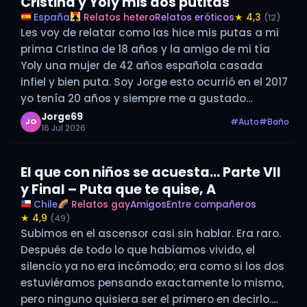
Cristina y Yoly mis dos putitas
España
Relatos hetero
Relatos eróticos
★ 4,3
(12)
Les voy de relatar como las hice mis putas a mi
prima Cristina de 18 años y la amigo de mi tía
Yoly una mujer de 42 años española casada
infiel y bien puta. Soy Jorge esto ocurrió en el 2017
yo tenía 20 años y siempre me a gustado…
Jorge69
#Auto
#Baño
JO
16 Jul 2026
El que con niños se acuesta… Parte VII
y Final – Puta que te quise, A
Chile
Relatos gay
Amigos
Entre compañeros
★ 4,9
(49)
Subimos en el ascensor casi sin hablar. Era raro.
Después de todo lo que habíamos vivido, el
silencio ya no era incómodo; era como si los dos
estuviéramos pensando exactamente lo mismo,
pero ninguno quisiera ser el primero en decirlo.