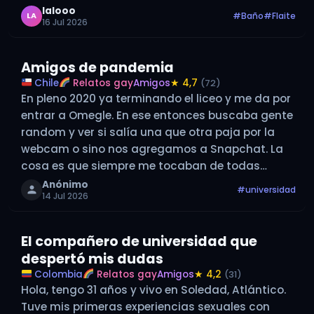
Abrí la puerta del departamento. —Pasa nomás.
lalooo
#Baño
#Flaite
LA
16 Jul 2026
Entró mirando para…
Amigos de pandemia
Chile
Relatos gay
Amigos
★ 4,7
(72)
En pleno 2020 ya terminando el liceo y me da por
entrar a Omegle. En ese entonces buscaba gente
random y ver si salía una que otra paja por la
webcam o sino nos agregamos a Snapchat. La
cosa es que siempre me tocaban de todas
partes del mundo, incluso…
Anónimo
#universidad
14 Jul 2026
El compañero de universidad que
despertó mis dudas
Colombia
Relatos gay
Amigos
★ 4,2
(31)
Hola, tengo 31 años y vivo en Soledad, Atlántico.
Tuve mis primeras experiencias sexuales con