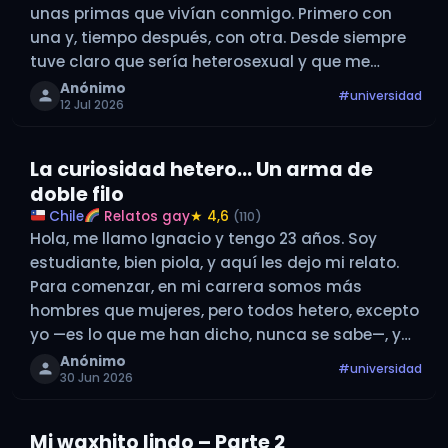
unas primas que vivían conmigo. Primero con
una y, tiempo después, con otra. Desde siempre
tuve claro que sería heterosexual y que me
gustaban solo las mujeres. Pero en la universidad
Anónimo
#universidad
12 Jul 2026
conocí a un man…
La curiosidad hetero… Un arma de
doble filo
Chile
Relatos gay
★ 4,6
(110)
Hola, me llamo Ignacio y tengo 23 años. Soy
estudiante, bien piola, y aquí les dejo mi relato.
Para comenzar, en mi carrera somos más
hombres que mujeres, pero todos hetero, excepto
yo —es lo que me han dicho, nunca se sabe—, y
me hablan de sus pololas e incluso…
Anónimo
#universidad
30 Jun 2026
Mi waxhito lindo – Parte 2