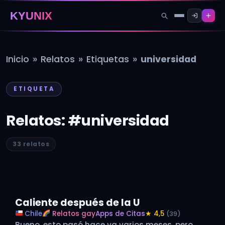
KYUNIX
»
»
»
Inicio
Relatos
Etiquetas
universidad
ETIQUETA
Relatos: #universidad
33 relatos
Caliente después de la U
Chile
Relatos gay
Apps de Citas
★ 4,5
(39)
Bueno, esto pasó hace ya varios meses, pero