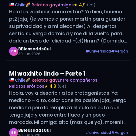
Chile
Relatos gay
Amigos
★ 4,9
(75)
Hola los waxhoss como están? Yo bien, buueno
pt2 jajaj (le vamos a poner martín para guardar
su privacidad y a mi alexander) Al despertar
sentía su verga dormida y me di la vuelta para
darle un beso de felicidad -(el)Hmm? (Dormido)
-(yo) yapo dijiste que te ibas temprano y…
BBlessedds0ul
#universidad
#Vergón
BB
30 Jun 2026
Mi waxhito lindo – Parte 1
Chile
Relatos gay
Entre compañeros
Relatos eróticos
★ 4,8
(64)
Hoola, voy a describir a los protagonistas. Yo:
mediano – alto, color canelita pasión jajaj, verga
mediana pero lo remplaza el culo de puta que
tengo jaja y como entre flaco y un poco
marcado. Mi amigo: alto (mas que yo), morenito,
mas o menos mas oscuro que yo, verga…
BBlessedds0ul
#universidad
#Vergón
BB
30 Jun 2026