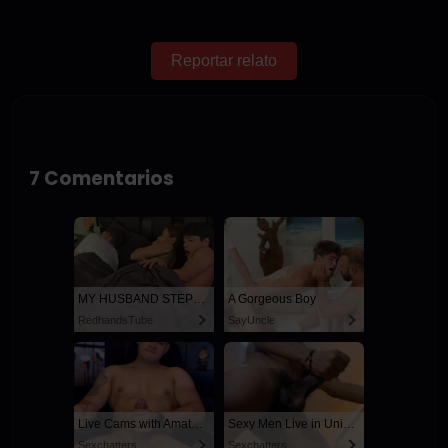
Reportar relato
7 Comentarios
MY HUSBAND STEPSON MISTAKENLY GIVES ME IN THE ASS
A Gorgeous Boy
RedhandsTube
SayUncle
Live Cams with Amateur Men
Sexy Men Live in United States
Sexchatters
Sexchatters