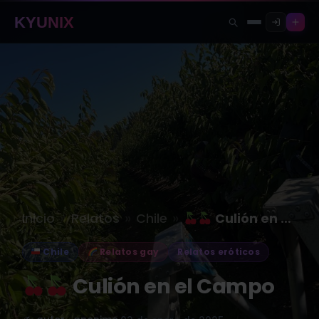
KYUNIX
»
»
»
Inicio
Relatos
Chile
Culión en el Campo
Chile
Relatos gay
Relatos eróticos
Culión en el Campo