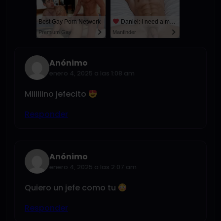
Best Gay Porn Network
Daniel: I need a man for a spicy night...
Premium Gay
Manfinder
Anónimo
enero 4, 2025 a las 1:08 am
Miiiiiino jefecito
Responder
Anónimo
enero 4, 2025 a las 2:07 am
Quiero un jefe como tu
Responder