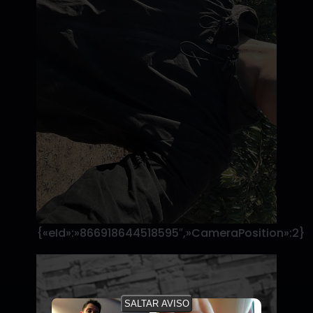
{«eId»:»866918644518595″,»CameraPosition»:2}
SALTAR AVISO