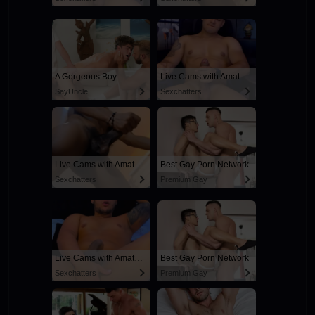
A Gorgeous Boy
Live Cams with Amateur Men
SayUncle
Sexchatters
Live Cams with Amateur Men
Best Gay Porn Network
Sexchatters
Premium Gay
Live Cams with Amateur Men
Best Gay Porn Network
Sexchatters
Premium Gay