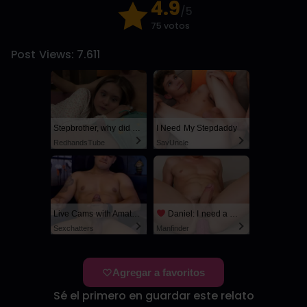
4.9
/5
75 votos
Post Views:
7.611
Stepbrother, why did you show me your dick? Now I want to fuck you with my wet pussy
I Need My Stepdaddy
RedhandsTube
SayUncle
Live Cams with Amateur Men
Daniel: I need a man for a spicy night...
Sexchatters
Manfinder
Agregar a favoritos
Sé el primero en guardar este relato