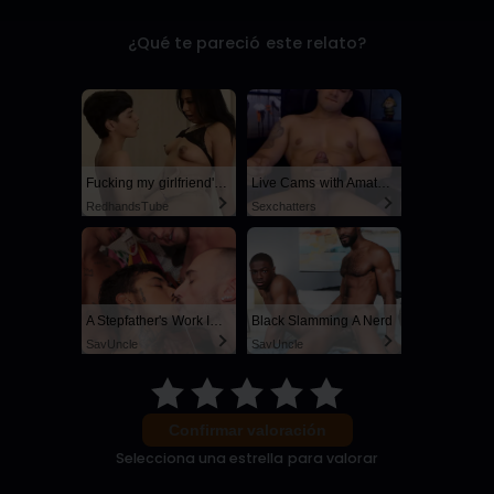
¿Qué te pareció este relato?
Fucking my girlfriend's hot mommy by mistake
Live Cams with Amateur Men
RedhandsTube
Sexchatters
A Stepfather's Work Is Never Done
Black Slamming A Nerd
SayUncle
SayUncle
Confirmar valoración
Selecciona una estrella para valorar