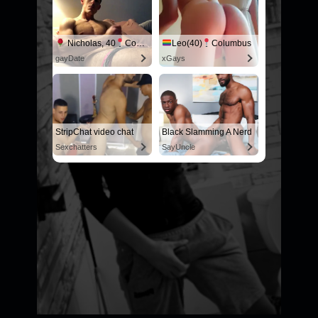
Nicholas, 40
Columbus
Leo(40)
Columbus
gayDate
xGays
StripChat video chat
Black Slamming A Nerd
Sexchatters
SayUncle