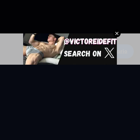
Escribe un comentario
KYUNIX
La comunidad de relatos eróticos en español.