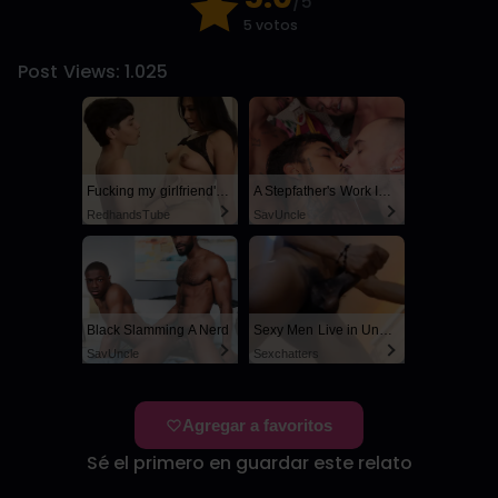
/5
5 votos
Post Views:
1.025
Fucking my girlfriend's hot mommy by mistake
A Stepfather's Work Is Never Done
RedhandsTube
SayUncle
Black Slamming A Nerd
Sexy Men Live in United States
SayUncle
Sexchatters
Agregar a favoritos
Sé el primero en guardar este relato