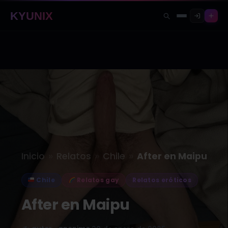
KYUNIX
»
»
»
Inicio
Relatos
Chile
After en Maipu
Chile
Relatos gay
Relatos eróticos
After en Maipu