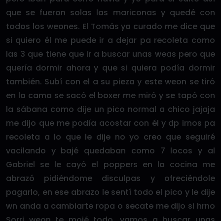
que se fueron solas las mariconas y quedé con
todos los weones. El Tomás ya curado me dice que
si quiero él me puede ir a dejar pa recoleta como
las 3 que tiene que ir a buscar unas weas pero que
quería dormir ahora y que si quiera podía dormir
también. Subí con el a su pieza y este weon se tiró
en la cama se sacó el boxer me miró y se tapó con
la sábana como dije un pico normal a chico jajaja
me dijo que me podía acostar con él y dp irnos pa
recoleta a lo que le dije no yo creo que seguiré
vacilando y bajé quedaban como 7 locos y al
Gabriel se le cayó el poppers en la cocina me
abrazó pidiéndome disculpas y ofreciéndole
pagarlo, en ese abrazo le sentí todo el pico y le dije
wn anda a cambiarte ropa o secate me dijo si hrno
Sorri weon te mojé todo, vamos a buscar unas