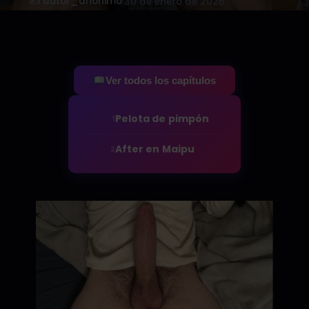
✍️ autor_anonimo
·
30 de enero de 2025
Ver todos los capítulos
Pelota de pimpón
1
After en Maipu
2