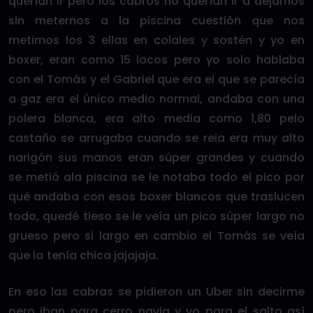
querían ir pero los cabros no querían ir a dejarnos
sin meternos a la piscina cuestión que nos
metimos los 3 ellas en colales y sostén y yo en
boxer, eran como 15 locos pero yo solo hablaba
con el Tomás y el Gabriel que era el que se parecía
a gaz era el único medio normal, andaba con una
polera blanca, era alto media como 1,80 pelo
castaño se arrugaba cuando se reia era muy alto
narigón sus manos eran súper grandes y cuando
se metió ala piscina se le notaba todo el pico por
qué andaba con esos boxer blancos que traslucen
todo, quedé tieso se le veía un pico súper largo no
grueso pero si largo en cambio el Tomás se veía
que la tenía chica jajajaja.
En eso las cabras se pidieron un Uber sin decirme
pero iban para cerro navia y yo para el salto así