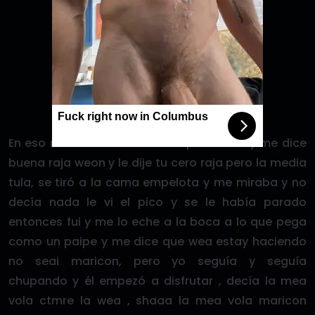
Fuck right now in Columbus
En eso me saco el bóxer de espalda a él y me dice
buena raja weon y le dije tu cero raja pero la media
tula, se tiró a la cama empelota y me miraba y no
decía nada le vi el pico y se le había parado
entonces fui y me lo eche a la boca a lo que pega
como un paipe y me dice que wea estay haciendo
no seai maricon, pero yo seguía y seguía
chupando y él empezó a disfrutar , decía la mea
vola ctmre la wea , shaaa la mea vola maricon