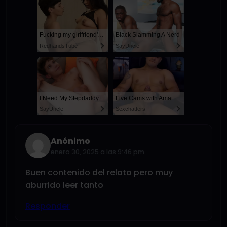
Fucking my girlfriend's hot mommy by mistake
Black Slamming A Nerd
RedhandsTube
SayUncle
I Need My Stepdaddy
Live Cams with Amateur Men
SayUncle
Sexchatters
Anónimo
enero 30, 2025 a las 9:46 pm
Buen contenido del relato pero muy
aburrido leer tanto
Responder