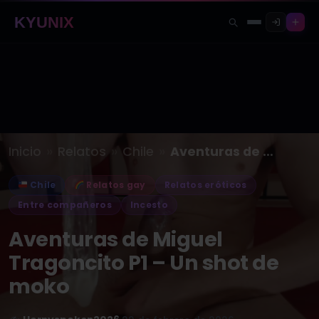
KYUNIX
»
»
»
Inicio
Relatos
Chile
Aventuras de Miguel Tragoncito P1 –…
Chile
Relatos gay
Relatos eróticos
Entre compañeros
Incesto
Aventuras de Miguel
Tragoncito P1 – Un shot de
moko