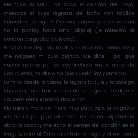
Me toco el culo, me saco el condón del hoyo,
mientras el criss regresa del baño con toallas
húmedas. Le digo – Oye wn, parece que de verdad
no lo poniay hace rato jakjajaj (le muestro el
condón cargadito de leche).
El Criss me deja las toallas al lado mío, riéndose y
me nalguea mi culo blanco. Me dice – pa’ que
cachís nomás pu, yo soy lechero wn, si no ando
con cuento, te dije o no que quedaríay contento.
Lo miro desde la cama, le agarro la tula y lo atraigo
hacia mí, mientras se prende un cigarro. Le digo –
ya, pero tenís el moko rico o no?
Me mira y me dice – eris muy puta jaja, la cagaste
wn, no sé pu, pruébalo. Con mi mano pajeándolo
abro la boca, y me echo el semen del condón en la
lengua, miro al Criss mientras lo hago y el wn pone