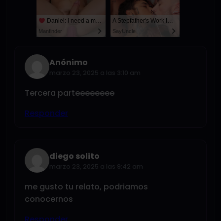
Daniel: I need a man for a spicy night...
A Stepfather's Work Is Never Done
Manfinder
SayUncle
Anónimo
marzo 23, 2025 a las 3:10 am
Tercera parteeeeeeee
Responder
diego solito
marzo 23, 2025 a las 9:42 am
me gusto tu relato, podriamos
conocernos
Responder