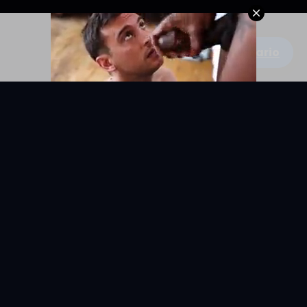
Escribe un comentario
KYUNIX
La comunidad de relatos eróticos en español.
RELATOS
EXPLORAR