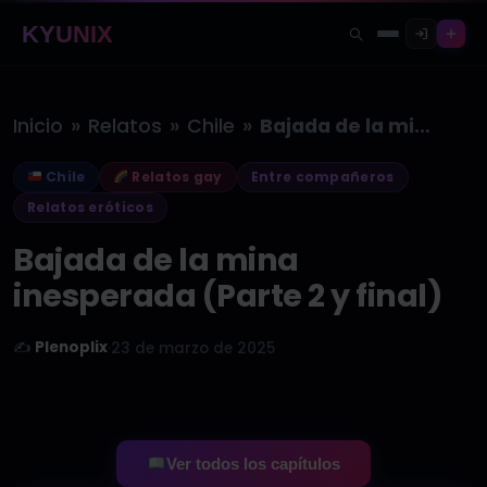
KYUNIX
»
»
»
Inicio
Relatos
Chile
Bajada de la mina inesperada (Parte…
Chile
Relatos gay
Entre compañeros
Relatos eróticos
Bajada de la mina
inesperada (Parte 2 y final)
✍️
Plenoplix
·
23 de marzo de 2025
Ver todos los capítulos