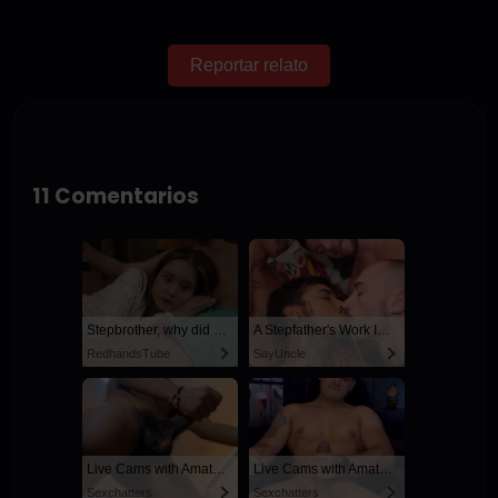
Reportar relato
11 Comentarios
Stepbrother, why did you show me your dick? Now I want to fuck you with my wet pussy
A Stepfather's Work Is Never Done
RedhandsTube
SayUncle
Live Cams with Amateur Men
Live Cams with Amateur Men
Sexchatters
Sexchatters