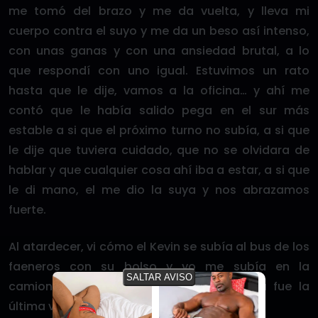
me tomó del brazo y me da vuelta, y lleva mi
cuerpo contra el suyo y me da un beso así intenso,
con unas ganas y con una ansiedad brutal, a lo
que respondí con uno igual. Estuvimos un rato
hasta que le dije, vamos a la oficina… y ahí me
contó que le había salido pega en el sur más
estable a si que el próximo turno no subía, a si que
le dije que tuviera cuidado, que no se olvidara de
hablar y que cualquier cosa ahí iba a estar, a si que
le di mano, el me dio la suya y nos abrazamos
fuerte.
Al atardecer, vi cómo el Kevin se subía al bus de los
faeneros con su bolso y yo me subía en la
SALTAR AVISO
camioneta con otros administrativos. Esa fue la
última vez que lo ví.