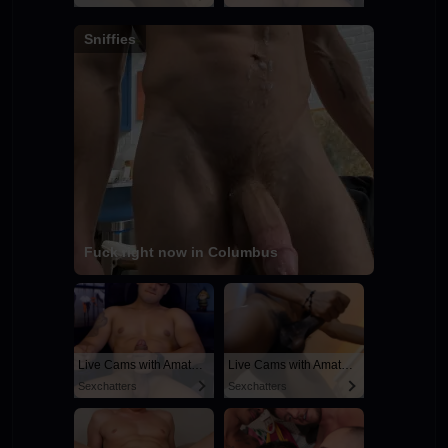
Sniffies
Fuck right now in Columbus
Live Cams with Amateur Men
Live Cams with Amateur Men
Sexchatters
Sexchatters