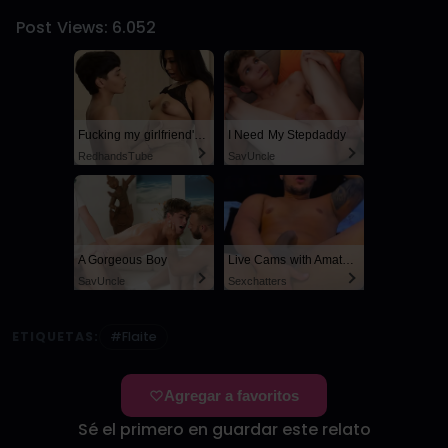
Post Views:
6.052
Fucking my girlfriend's hot mommy by mistake
I Need My Stepdaddy
RedhandsTube
SayUncle
A Gorgeous Boy
Live Cams with Amateur Men
SayUncle
Sexchatters
ETIQUETAS:
#Flaite
Agregar a favoritos
Sé el primero en guardar este relato