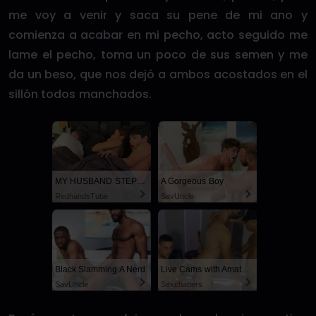
me voy a venir y saca su pene de mi ano y
comienza a acabar en mi pecho, acto seguido me
lame el pecho, toma un poco de sus semen y me
da un beso, que nos dejó a ambos acostados en el
sillón todos manchados.
MY HUSBAND STEPSON MISTAKENLY GIVES ME IN THE ASS
A Gorgeous Boy
RedhandsTube
SayUncle
Black Slamming A Nerd
Live Cams with Amateur Men
SayUncle
Sexchatters