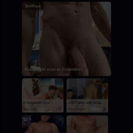
Sniffies
Fuck right now in Columbus
A Gorgeous Boy
Live Cams with Amateur Men
SayUncle
Sexchatters