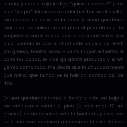
la mía, y care e’ raja le digo “quieres probar?” y me
dice “ya po”. Me empezó a dar besitos en el cuello,
me chanta un beso en la boca y weon que beso
más rico del culiao se me paró el pico de una. Le
empiezo a correr mano quería puro comerme ese
pico, cuando le bajo el short sale un pico de 19-20
cm grueso, bonito recto. Hice mi mayor esfuerzo, le
comí los cocos, le hice garganta profunda y el wn
gemía como loco, me decía que lo chupaba mejor
que mina, que nunca se la habían comido así de
rico.
En una quedamos frente a frente y este wn baja y
me empieza a comer el pico (el mío mide 17 cm
grueso) como desesperado lo hacía muy bien, me
dejó enfermo, comenzó a comerme el culo de una