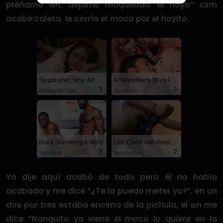
préñame wn, déjame moqueado el hoyo” csm
acabé caleta, le corría el moco por el hoyito.
Stepbrother, why did you show me your dick? Now I want to fuck you with my wet pussy
A Stepfather's Work Is Never Done
RedhandsTube
SayUncle
Black Slamming A Nerd
Live Cams with Amateur Men
SayUncle
Sexchatters
Yo dije aquí acabó de todo pero él no había
acabado y me dice “¿Te la puedo meter yo?”, en un
dos por tres estaba encima de la pichula, el wn me
dice “franquito ya viene el moco lo quiere en la