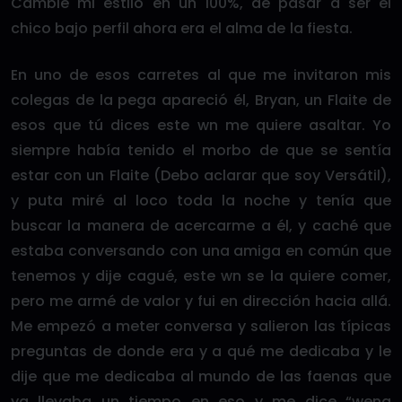
Cambie mi estilo en un 100%, de pasar a ser el
chico bajo perfil ahora era el alma de la fiesta.
En uno de esos carretes al que me invitaron mis
colegas de la pega apareció él, Bryan, un Flaite de
esos que tú dices este wn me quiere asaltar. Yo
siempre había tenido el morbo de que se sentía
estar con un Flaite (Debo aclarar que soy Versátil),
y puta miré al loco toda la noche y tenía que
buscar la manera de acercarme a él, y caché que
estaba conversando con una amiga en común que
tenemos y dije cagué, este wn se la quiere comer,
pero me armé de valor y fui en dirección hacia allá.
Me empezó a meter conversa y salieron las típicas
preguntas de donde era y a qué me dedicaba y le
dije que me dedicaba al mundo de las faenas que
ya llevaba un tiempo en eso y me dice “wena