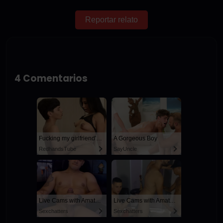
Reportar relato
4 Comentarios
Fucking my girlfriend's hot mommy by mistake
A Gorgeous Boy
RedhandsTube
SayUncle
Live Cams with Amateur Men
Live Cams with Amateur Men
Sexchatters
Sexchatters