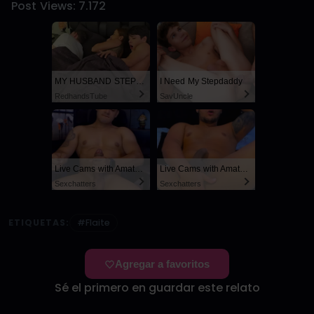
Post Views:
7.172
MY HUSBAND STEPSON MISTAKENLY GIVES ME IN THE ASS
I Need My Stepdaddy
RedhandsTube
SayUncle
Live Cams with Amateur Men
Live Cams with Amateur Men
Sexchatters
Sexchatters
ETIQUETAS:
#Flaite
Agregar a favoritos
Sé el primero en guardar este relato