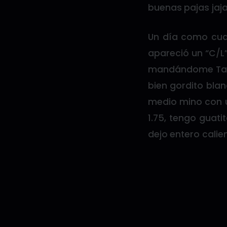
buenas pajas jaja
Un día como cual
apareció un “C/L”
mandándome Tap,
bien gordito blan
medio mino con u
1.75, tengo guati
dejo entero calie