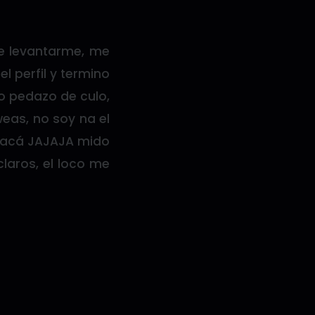
de levantarme, me
l perfil y termino
 pedazo de culo,
weas, no soy na el
r acá JAJAJA mido
claros, el loco me