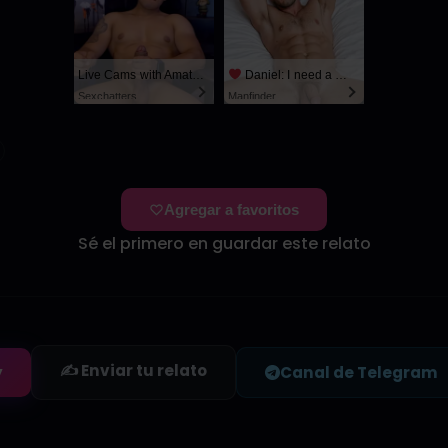
Live Cams with Amateur Men
Daniel: I need a man for a spicy night...
Sexchatters
Manfinder
Agregar a favoritos
Sé el primero en guardar este relato
✍️ Enviar tu relato
y
Canal de Telegram