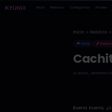
KYUNIX
Inicio
Relatos
Categorías
Países
▾
»
»
Inicio
Relatos
Chile
Relato
Cachit
✍️ autor_anonimo
·
08
Buena buena, ¿c