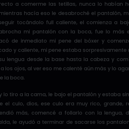
irecto a comerme las tetillas, nunca lo habían 
mientras hacía eso le desabroché el pantalón, m
eguir tocándolo full caliente, el comienza a b
brocha mi pantalón con la boca, fue lo más 
sacó de inmediato mi pene del bóxer y comenz
cado y caliente, mi pene estaba sorpresivamente
su lengua desde la base hasta la cabeza y com
 los ojos, al ver eso me calenté aún más y lo aga
e la boca.
 lo tiro a la cama, le bajo el pantalón y estaba sin
e el culo, dios, ese culo era muy rico, grande, 
ndió más, comencé a follarlo con la lengua, 
lda, le ayudó a terminar de sacarse los pantalo