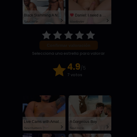
Black Slamming A Nerd
Daniel: I need a man for a spicy night...
SayUncle
Manfinder
Confirmar valoración
Selecciona una estrella para valorar
4.9
/5
7 votos
Live Cams with Amateur Men
A Gorgeous Boy
Sexchatters
SayUncle