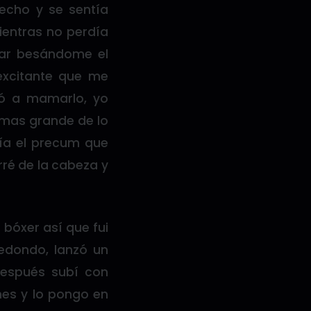
hecho y se sentía
ientras no perdía
ajar besándome el
excitante que me
ó a mamarlo, yo
 mas grande de lo
ía el precum que
rré de la cabeza y
 bóxer así que fui
redondo, lanzó un
después subí con
nes y lo pongo en