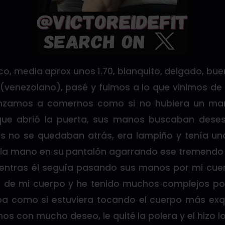
oco, media aprox unos 1.70, blanquito, delgado, bue
 (venezolano), pasé y fuimos a lo que vinimos de
zamos a comernos como si no hubiera un maña
que abrió la puerta, sus manos buscaban dese
s no se quedaban atrás, era lampiño y tenía un
a mano en su pantalón agarrando ese tremendo 
mientras él seguía pasando sus manos por mi cu
o de mi cuerpo y he tenido muchos complejos po
a como si estuviera tocando el cuerpo más exq
s con mucho deseo, le quité la polera y el hizo 