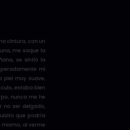
na cintura, con un
 una, me saque la
na, se sintió la
speradamente mi
a piel muy suave,
culo, estaba bien
erpo, nunca me he
r no ser delgado,
uisito que podría
lo mismo, al verme