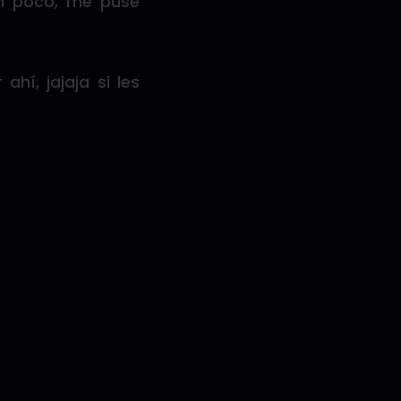
un poco, me puse
hí, jajaja si les