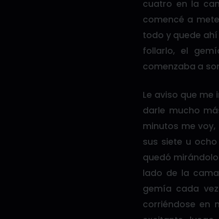
cuatro en la ca
comencé a meterl
todo y quede ahí 
follarlo, el g
comenzaba a sona
Le aviso que me i
darle mucho más
minutos me voy, 
sus siete u ocho
quedó mirándolo y
lado de la cama
gemía cada vez
corriéndose en m