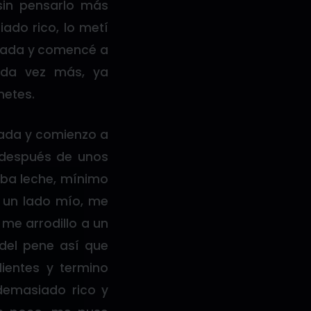
sin pensarlo más
ado rico, lo metí
algada y comencé a
ada vez más, ya
hetes.
lgada y comienzo a
 después de unos
aba leche, mínimo
a un lado mío, me
 me arrodillo a un
del pene así que
entes y termino
 demasiado rico y