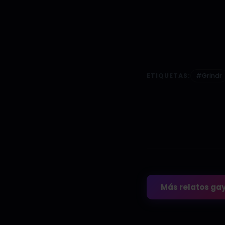
ETIQUETAS:
#Grindr
Más relatos ga