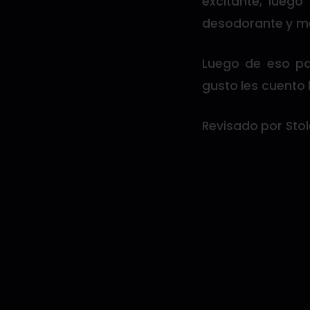
excitante, lueg
desodorante y me f
Luego de eso pas
gusto les cuento 
Revisado por Stol