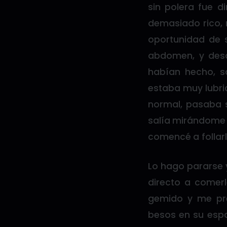
sin polera fue d
demasiado rico, 
oportunidad de s
abdomen, y desa
habían hecho, 
estaba muy lubri
normal, pasaba 
salía mirándome a
comencé a follarl
Lo hago pararse y
directo a comerl
gemido y me pre
besos en su espa