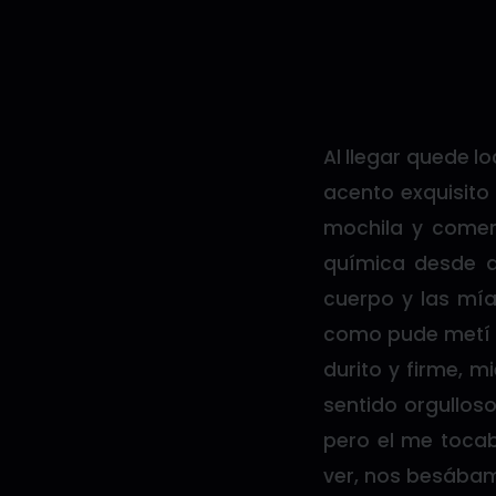
Al llegar quede l
acento exquisito
mochila y comen
química desde 
cuerpo y las mía
como pude metí l
durito y firme, 
sentido orgullos
pero el me tocab
ver, nos besábamo