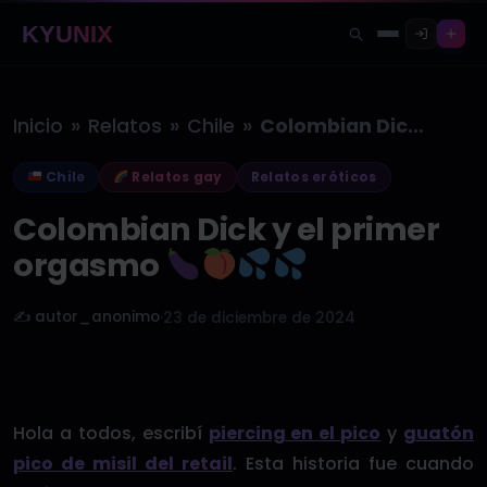
KYUNIX
»
»
»
Inicio
Relatos
Chile
Colombian Dick y el primer orgasmo…
Chile
Relatos gay
Relatos eróticos
Colombian Dick y el primer
orgasmo
✍️ autor_anonimo
·
23 de diciembre de 2024
Hola a todos, escribí
piercing en el pico
y
guatón
pico de misil del retail
. Esta historia fue cuando