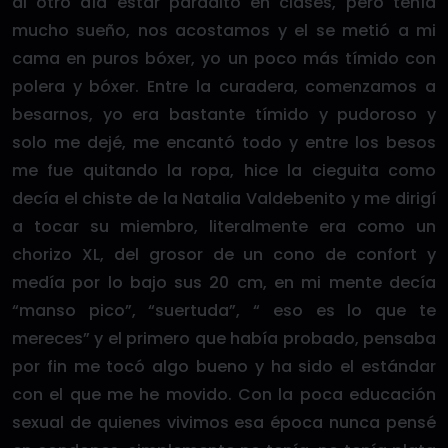
al otro día estar paradito en clases, pero tenía
mucho sueño, nos acostamos y el se metió a mi
cama en puros bóxer, yo un poco más tímido con
polera y bóxer. Entre la curadera, comenzamos a
besarnos, yo era bastante tímido y pudoroso y
solo me dejé, me encantó todo y entre los besos
me fue quitando la ropa, hice la cieguita como
decía el chiste de la Natalia Valdebenito y me dirigí
a tocar su miembro, literalmente era como un
chorizo XL, del grosor de un cono de confort y
medía por lo bajo sus 20 cm, en mi mente decía
“manso pico”, “suertuda”, “ eso es lo que te
mereces” y el primero que había probado, pensaba
por fin me tocó algo bueno y ha sido el estándar
con el que me he movido. Con la poca educación
sexual de quienes vivimos esa época nunca pensé