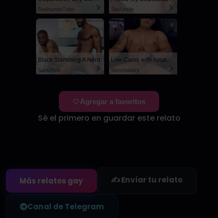
RedhandsTube
SayUncle
Black Slamming A Nerd
Live Cams with Amateur Men
SayUncle
Sexchatters
Agregar a favoritos
Sé el primero en guardar este relato
✍️ Enviar tu relato
Más relatos gay
Canal de Telegram