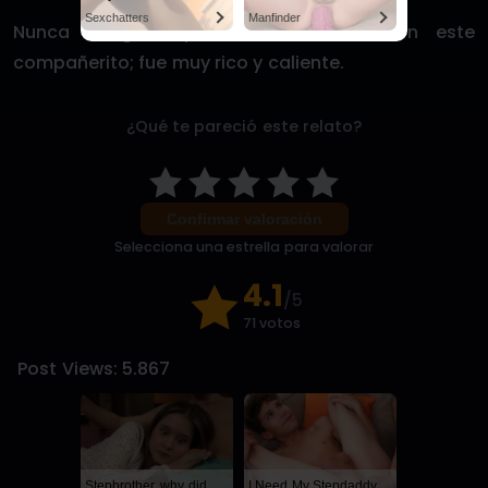
Sexchatters
Manfinder
Nunca imaginé que terminaría así con este
compañerito; fue muy rico y caliente.
¿Qué te pareció este relato?
Confirmar valoración
Selecciona una estrella para valorar
4.1
/5
71 votos
Post Views:
5.867
Stepbrother, why did you show me your dick? Now I want to fuck you with my wet pussy
I Need My Stepdaddy