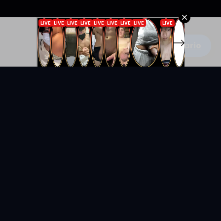
Escribe un comentario
KYUNIX
La comunidad de relatos eróticos en español.
RELATOS
EXPLORAR