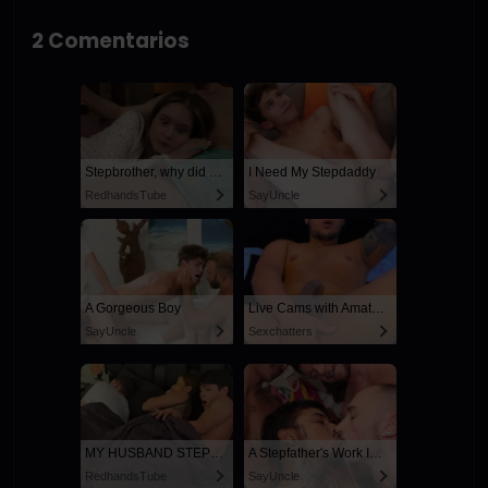
2 Comentarios
Stepbrother, why did you show me your dick? Now I want to fuck you with my wet pussy
I Need My Stepdaddy
RedhandsTube
SayUncle
A Gorgeous Boy
Live Cams with Amateur Men
SayUncle
Sexchatters
MY HUSBAND STEPSON MISTAKENLY GIVES ME IN THE ASS
A Stepfather's Work Is Never Done
RedhandsTube
SayUncle