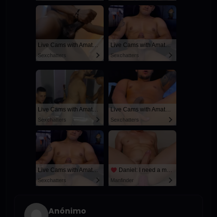
Live Cams with Amateur Men
Live Cams with Amateur Men
Sexchatters
Sexchatters
Live Cams with Amateur Men
Live Cams with Amateur Men
Sexchatters
Sexchatters
Live Cams with Amateur Men
Daniel: I need a man for a spicy night...
Sexchatters
Manfinder
Anónimo