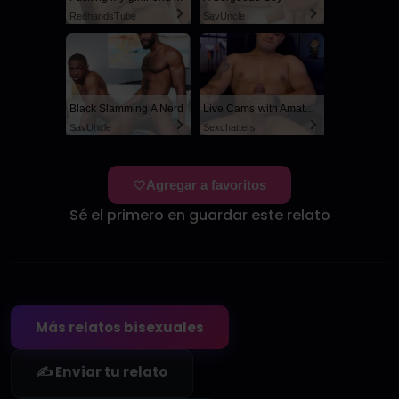
RedhandsTube
SayUncle
Black Slamming A Nerd
Live Cams with Amateur Men
SayUncle
Sexchatters
Agregar a favoritos
Sé el primero en guardar este relato
Más relatos bisexuales
✍️ Enviar tu relato