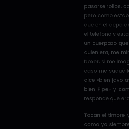
pasarse rollos, c
pero como estaba
que en el depa a
el telefono y est
un cuerpazo que 
quien era, me mi
boxer, si me imagi
caso me saqué la
dice «bien javo a
bien Pipe» y co
responde que era
Tocan el timbre 
como yo siempre