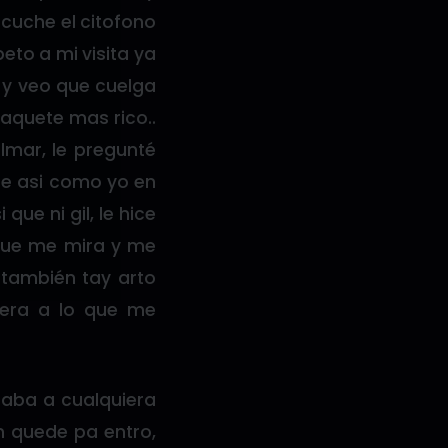
scuche el citofono
to a mi visita ya
 y veo que cuelga
paquete mas rico..
lmar, le pregunté
te asi como yo en
que ni gil, le hice
 que me mira y me
u también tay arto
 era a lo que me
taba a cualquiera
 quede pa entro,