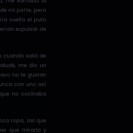
o, me llamaba la
 de mi porte, pero
ía vuelto el puto
erían expulsar de
e, cuando salió de
 saludé, me dio un
 Javo no te gustan
nunca con uno así
 que no cocinaba
oca ropa, asi que
ner que mirarlo y