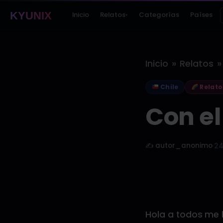
KYUNIX
Inicio
Relatos
Categorías
Países
▾
»
»
Inicio
Relatos
Chile
Relato
Con e
✍️ autor_anonimo
·
24
Hola a todos me 