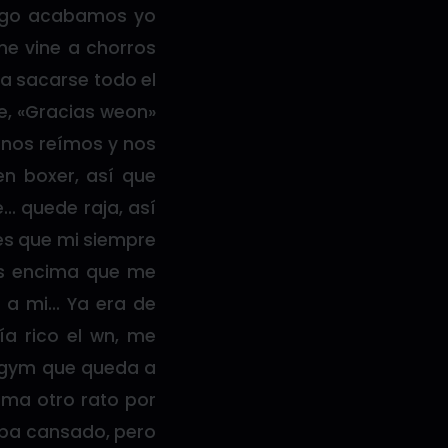
luego acabamos yo
me vine a chorros
ra sacarse todo el
e, «Gracias weon»
” nos reímos y nos
en boxer, así que
… quede raja, así
les que mi siempre
mas encima que me
n a mi… Ya era de
ía rico el wn, me
 gym que queda a
ama otro rato por
aba cansado, pero