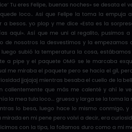
dice’ Tu eres Felipe, buenas noches» se desata el 
, quede loco.. Asi que Felipe la toma la empuja a
a besos. yo plop y me dice «Esta es la sorpresa
as aqui». Así que me uni al regalito, pusimos 
o de nosotros la desvestimos y la empezamos 
, luego subió la temperatura la cosa, estábamos e
e a pipe y el paquete OMG se le marcaba exqui
gual me miraba el paquete pero se hacia el gil, p
riosidad jjajajaj mientras besaba el cuello de la belle
an calientemente que más me calenté y ahí le v
ía la mea tula loco… gruesa y larga se la toma la
ntras lo besa, luego hace lo mismo conmigo, y 
la mirada en mi pene pero volvi a decir, era curio
icimos con la tipa, la follamos duro como a mi m