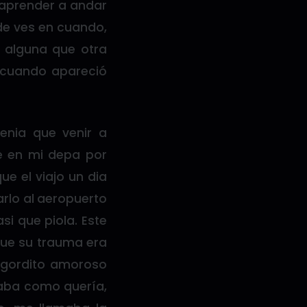
 aprender a andar
de ves en cuando,
 alguna que otra
 cuando apareció
tenia que venir a
e en mi depa por
e el viajo un dia
rlo al aeropuerto
si que piola. Este
que su trauma era
l gordito amoroso
taba como quería,