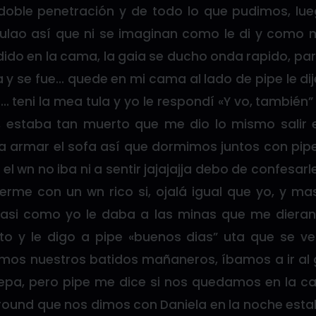
 doble penetración y de todo lo que pudimos, 
ulao así que ni se imaginan como le di y como 
endido en la cama, la gaia se ducho onda rapido, pa
y se fue… quede en mi cama al lado de pipe le dij
… teni la mea tula y yo le respondí «Y vo, también
 estaba tan muerto que me dio lo mismo salir 
a armar el sofa así que dormimos juntos con pipe
 el wn no iba ni a sentir jajajajja debo de confesar
erme con un wn rico si, ojalá igual que yo, y 
 asi como yo le daba a las minas que me diera
o y le digo a pipe «buenos dias” uta que se ve
mos nuestros batidos mañaneros, íbamos a ir al
depa, pero pipe me dice si nos quedamos en la c
round que nos dimos con Daniela en la noche est