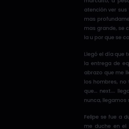
marcaito, a pes
atención ver sus 
mas profundament
mas grande, se c
la u por que se c
Llegó el día que 
la entrega de equ
abrazo que me lle
los hombres, no 
que… next…. lle
nunca, llegamos 
Felipe se fue a 
me duche en el b