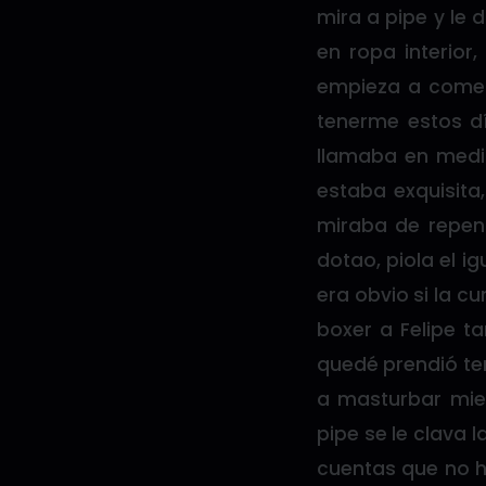
mira a pipe y le 
en ropa interior
empieza a comer 
tenerme estos dí
llamaba en medi
estaba exquisita
miraba de repent
dotao, piola el i
era obvio si la cu
boxer a Felipe t
quedé prendió ten
a masturbar mie
pipe se le clava 
cuentas que no h