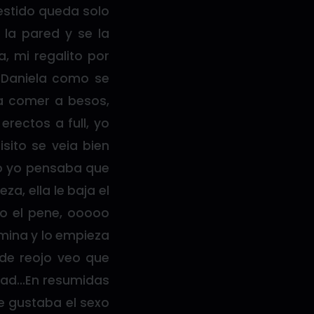
vestido queda solo
 la pared y se la
, mi regalito por
a Daniela como se
a comer a besos,
rectos a full, yo
sito se veia bien
ero yo pensaba que
za, ella le baja el
eo el pene, ooooo
 mina y lo empieza
de reojo veo que
sidad…En resumidas
e gustaba el sexo