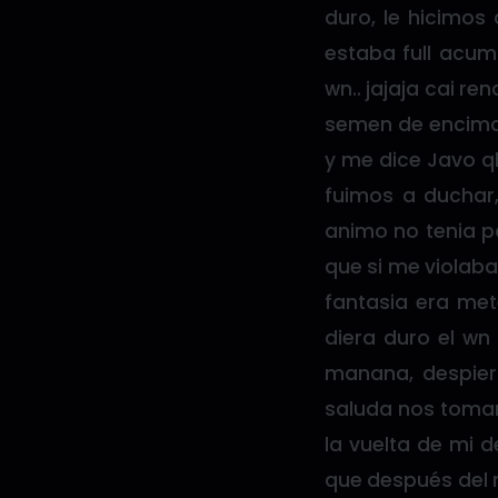
duro, le hicimos
estaba full acum
wn.. jajaja cai r
semen de encima 
y me dice Javo ql
fuimos a duchar,
animo no tenia p
que si me violaba
fantasia era met
diera duro el wn
manana, despiert
saluda nos toma
la vuelta de mi 
que después del 