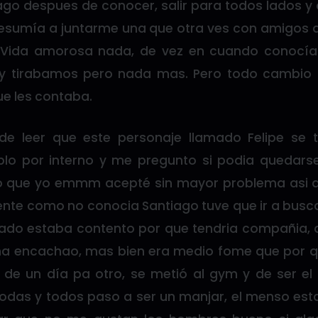
iago despues de conocer, salir para todos lados y
 resumía a juntarme una que otra ves con amigos 
Vida amorosa nada, de vez en cuando conocía
s y tirabamos pero nada mas. Pero todo cambio
ue les contaba.
 de leer que este personaje llamado Felipe se 
blo por interno y me pregunto si podia quedars
lo que yo emmm acepté sin mayor problema asi qu
ente como no conocia Santiago tuve que ir a busca
 lado estaba contento por que tendria compañia, a
na encachao, mas bien era medio fome que por 
o de un día pa otro, se metió al gym y de ser e
odas y todos paso a ser un manjar, el menso es