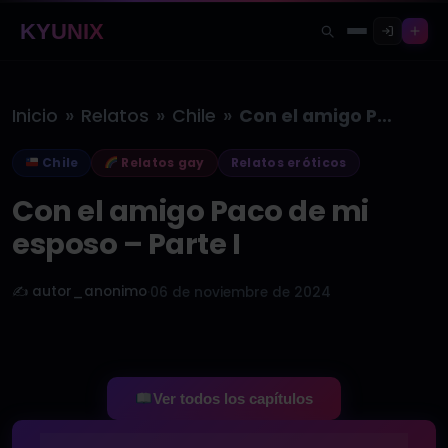
KYUNIX
»
»
»
Inicio
Relatos
Chile
Con el amigo Paco de mi…
Chile
Relatos gay
Relatos eróticos
Con el amigo Paco de mi
esposo – Parte I
✍️ autor_anonimo
·
06 de noviembre de 2024
Ver todos los capítulos