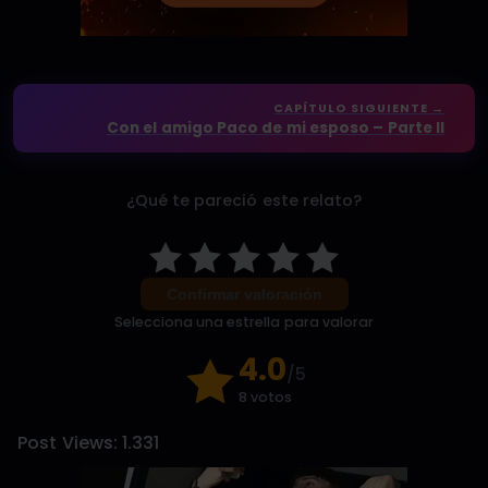
CAPÍTULO SIGUIENTE →
Con el amigo Paco de mi esposo – Parte II
¿Qué te pareció este relato?
Confirmar valoración
Selecciona una estrella para valorar
4.0
/5
8 votos
Post Views:
1.331