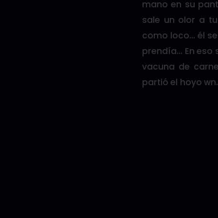
mano en su panta
sale un olor a 
como loco… él se 
prendía… En eso s
vacuna de carn
partió el hoyo wn