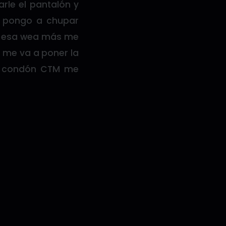
rle el pantalón y
e pongo a chupar
que esa wea más me
e me va a poner la
l condón CTM me