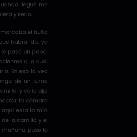
 Cuando llegué me
lera y serio.
 marcaba el bulto
 que había ido, yo
 le pasé un papel
acientes a lo cual
io. En eso lo veo
engo de un turno
illa, y yo le dije
onectar la cámara
 aquí esta la mía
de la camilla y el
a mañana, puse la