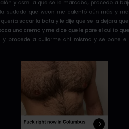
lón y csm la que se le marcaba, procedo a baja
tula sudada que weon me calentó aún más y m
quería sacar la bata y le dije que se la dejara 
aca una crema y me dice que le pare el culito qu
e y procede a culiarme ahí mismo y se pone e
.
Fuck right now in Columbus