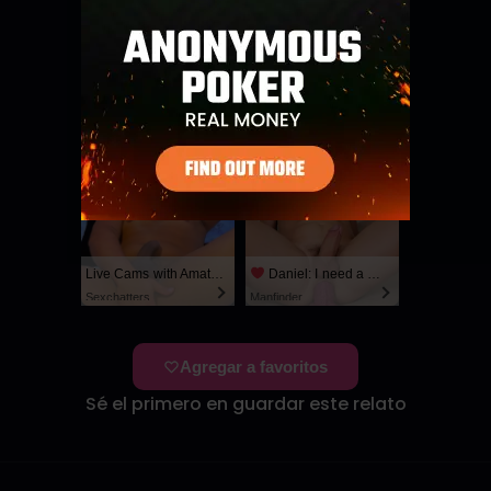
A Gorgeous Boy
I Need My Stepdaddy
SayUncle
SayUncle
Live Cams with Amateur Men
Daniel: I need a man for a spicy night...
Sexchatters
Manfinder
Agregar a favoritos
Sé el primero en guardar este relato