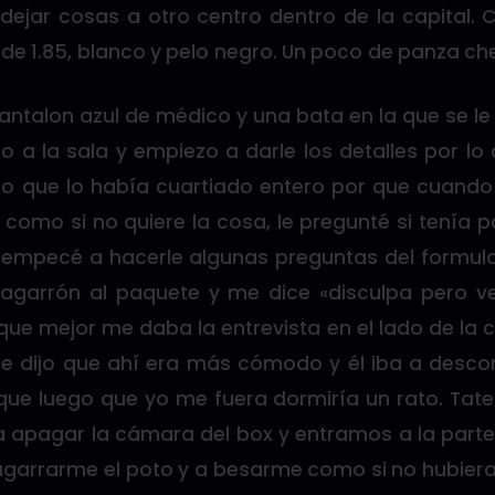
jar cosas a otro centro dentro de la capital.
 de 1.85, blanco y pelo negro. Un poco de panza che
ntalon azul de médico y una bata en la que se le
o a la sala y empiezo a darle los detalles por lo
o que lo había cuartiado entero por que cuando
omo si no quiere la cosa, le pregunté si tenía p
 empecé a hacerle algunas preguntas del formular
agarrón al paquete y me dice «disculpa pero v
que mejor me daba la entrevista en el lado de la cam
e dijo que ahí era más cómodo y él iba a desc
ue luego que yo me fuera dormiría un rato. Tate
a apagar la cámara del box y entramos a la parte 
agarrarme el poto y a besarme como si no hubier