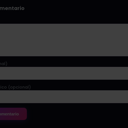
omentario
nal)
ico (opcional)