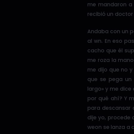
me mandaron a de
recibió un doctor
Andaba con un pa
al wn. En eso pas
cacho que él sup
me roza la mano c
me dijo que no y
que se pega un 
largo» y me dice 
por qué ahí? Y m
para descansar q
dije yo, procede 
weon se lanza a 