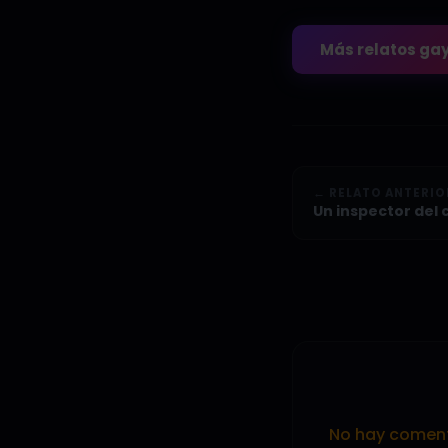
Más relatos ga
← RELATO ANTERIO
Un inspector del 
No hay comenta