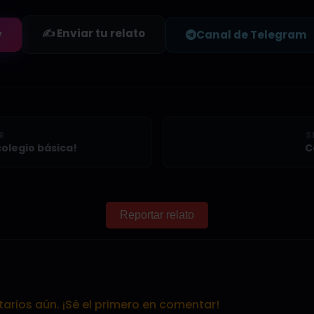
✍️ Enviar tu relato
y
Canal de Telegram
R
S
colegio básica!
C
Reportar relato
rios aún. ¡Sé el primero en comentar!