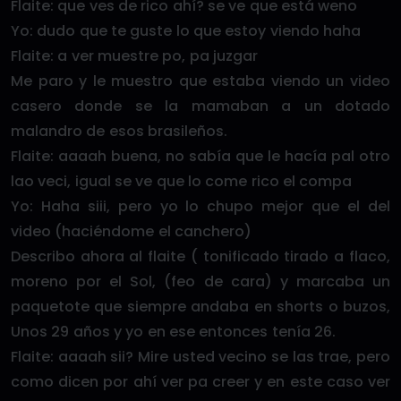
Flaite: que ves de rico ahí? se ve que está weno
Yo: dudo que te guste lo que estoy viendo haha
Flaite: a ver muestre po, pa juzgar
Me paro y le muestro que estaba viendo un video
casero donde se la mamaban a un dotado
malandro de esos brasileños.
Flaite: aaaah buena, no sabía que le hacía pal otro
lao veci, igual se ve que lo come rico el compa
Yo: Haha siii, pero yo lo chupo mejor que el del
video (haciéndome el canchero)
Describo ahora al flaite ( tonificado tirado a flaco,
moreno por el Sol, (feo de cara) y marcaba un
paquetote que siempre andaba en shorts o buzos,
Unos 29 años y yo en ese entonces tenía 26.
Flaite: aaaah sii? Mire usted vecino se las trae, pero
como dicen por ahí ver pa creer y en este caso ver