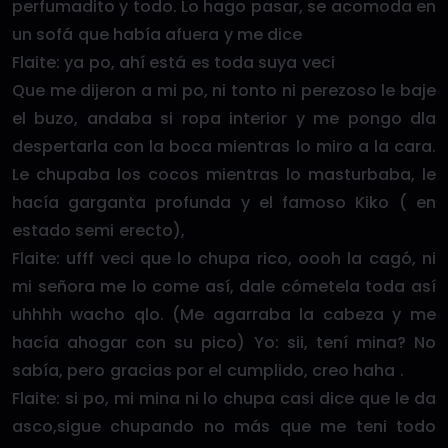
perfumadito y todo. Lo hago pasar, se acomoda en
un sofá que había afuera y me dice
Flaite: ya po, ahí está es toda suya veci
Que me dijeron a mi po, ni tonto ni perezoso le baje
el buzo, andaba si ropa interior y me pongo dla
despertarla con la boca mientras lo miro a la cara.
Le chupaba los cocos mientras lo masturbaba, le
hacía garganta profunda y el famoso Kiko ( en
estado semi erecto),
Flaite: ufff veci que lo chupa rico, oooh la cagó, ni
mi señora me lo come así, dale cómetela toda así
uhhhh wacho qlo. (Me agarraba la cabeza y me
hacía ahogar con su pico) Yo: sii, tení mina? No
sabía, pero gracias por el cumplido, creo haha .
Flaite: si po, mi mina ni lo chupa casi dice que le da
asco,sigue chupando no más que me teni todo