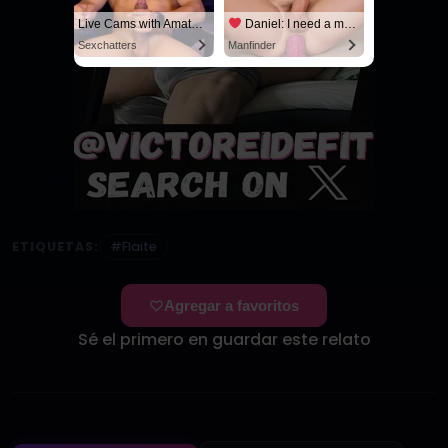
Live Cams with Amateur Men
Daniel: I need a man for a spicy night...
Sexchatters
Manfinder
ETIQUETAS:
#Flaite
Agregar a favoritos
Sé el primero en guardar este relato