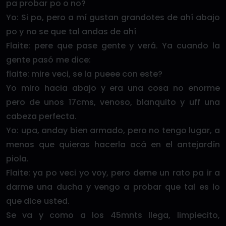
pa probar po o no?
Yo: Si po, pero a mí gustan grandotes de ahí abajo
po y no se que tal andas de ahí
Flaite: pere que pase gente y verá. Ya cuando la
gente pasó me dice:
flaite: mire veci, se la pueee con este?
Yo miro hacia abajo y era una cosa no enorme
pero de unos 17cms, venoso, blanquito y uff una
cabeza perfecta.
Yo: upa, anday bien armado, pero no tengo lugar, a
menos que quieras hacerla acá en el antejardín
piola.
Flaite: ya po veci yo voy, pero deme un rato pa ir a
darme una ducha y vengo a probar que tal es lo
que dice usted.
Se va y como a los 45mnts llega, limpiecito,