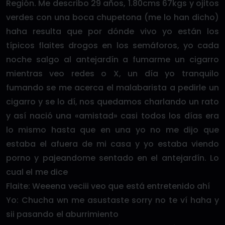
Región. Me describo 29 años, 1.80cms 67kgs y ojitos
verdes con una boca chupetona (me lo han dicho)
haha resulta que por dónde vivo yo están los
típicos flaites drogos en los semáforos, yo cada
noche salgo al antejardín a fumarme un cigarro
mientras veo redes o X, un día yo tranquilo
fumando se me acerca el malabarista a pedirle un
cigarro y se lo dí, nos quedamos charlando un rato
y así nació una «amistad» casi todos los días era
lo mismo hasta que en una yo no me dijo que
estaba el afuera de mi casa y yo estaba viendo
porno y pajeandome sentado en el antejardín. Lo
cual el me dice
Flaite: Weeena veciii veo que está entretenido ahí
Yo: Chucha wn me asustaste sorry no te ví haha y
sii pasando el aburrimiento