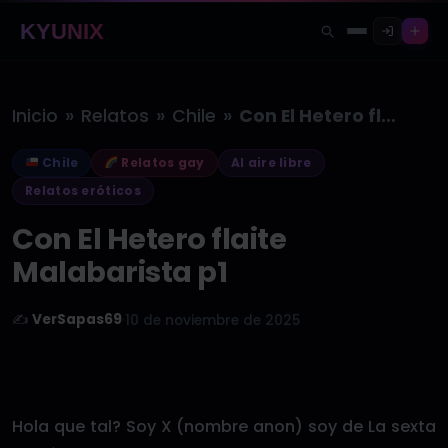
KYUNIX
»
»
»
Inicio
Relatos
Chile
Con El Hetero flaite Malabarista p1
Chile
Relatos gay
Al aire libre
Relatos eróticos
Con El Hetero flaite
Malabarista p1
✍️
VerSapas69
·
10 de noviembre de 2025
Hola que tal? Soy X (nombre anon) soy de La sexta