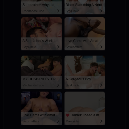
Stepbrother, why did you show me your dick? Now I want to fuck you with my wet pussy
Black Slamming A Nerd
RedhandsTube
SayUncle
A Stepfather's Work Is Never Done
Live Cams with Amateur Men
SayUncle
Sexchatters
MY HUSBAND STEPSON MISTAKENLY GIVES ME IN THE ASS
A Gorgeous Boy
RedhandsTube
SayUncle
Live Cams with Amateur Men
Daniel: I need a man for a spicy night...
Sexchatters
Manfinder