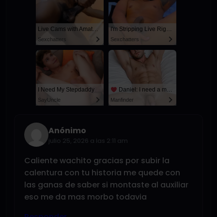
Live Cams with Amateur Men
I'm Stripping Live Right Now
Sexchatters
Sexchatters
I Need My Stepdaddy
Daniel: I need a man for a spicy night...
SayUncle
Manfinder
Anónimo
julio 25, 2026 a las 2:11 am
Caliente wachito gracias por subir la
calentura con tu historia me quede con
las ganas de saber si montaste al auxiliar
eso me da mas morbo todavia
Responder