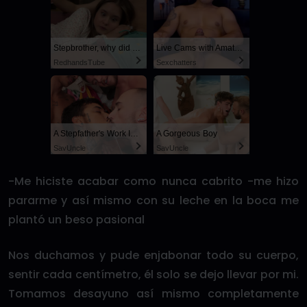
Stepbrother, why did you show me your dick? Now I want to fuck you with my wet pussy
Live Cams with Amateur Men
RedhandsTube
Sexchatters
A Stepfather's Work Is Never Done
A Gorgeous Boy
SayUncle
SayUncle
-Me hiciste acabar como nunca cabrito -me hizo
pararme y así mismo con su leche en la boca me
plantó un beso pasional
Nos duchamos y pude enjabonar todo su cuerpo,
sentir cada centímetro, él solo se dejo llevar por mi.
Tomamos desayuno así mismo completamente