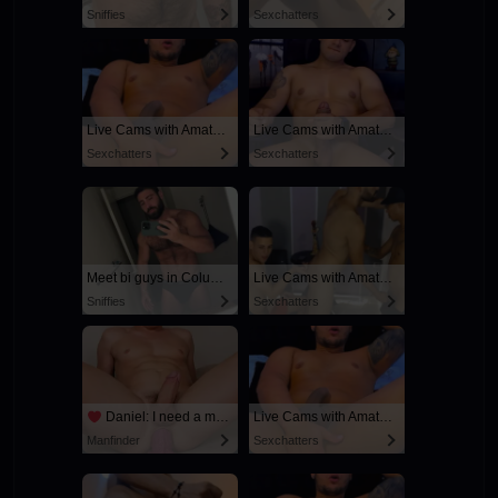
Sniffies
Sexchatters
Live Cams with Amateur Men
Live Cams with Amateur Men
Sexchatters
Sexchatters
Meet bi guys in Columbus
Live Cams with Amateur Men
Sniffies
Sexchatters
Daniel: I need a man for a spicy night...
Live Cams with Amateur Men
Manfinder
Sexchatters