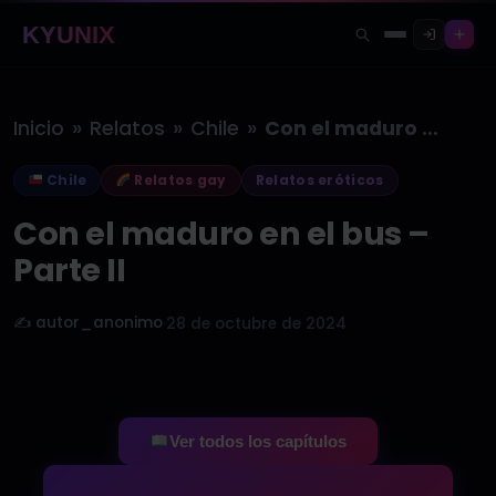
KYUNIX
»
»
»
Inicio
Relatos
Chile
Con el maduro en el bus…
Chile
Relatos gay
Relatos eróticos
Con el maduro en el bus –
Parte II
✍️ autor_anonimo
·
28 de octubre de 2024
Ver todos los capítulos