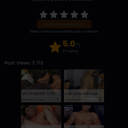
Confirmar valoración
Selecciona una estrella para valorar
5.0
/5
27 votos
Post Views:
3.713
MY HUSBAND STEPSON MISTAKENLY GIVES ME IN THE ASS
Live Cams with Amateur Men
RedhandsTube
Sexchatters