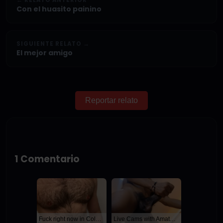
← RELATO ANTERIOR
Con el huasito painino
SIGUIENTE RELATO →
El mejor amigo
Reportar relato
1 Comentario
Fuck right now in Columbus
Live Cams with Amateur Men