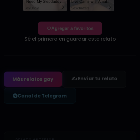
I Need My Stepdaddy
Live Cams with Amateur Men
SayUncle
Sexchatters
Agregar a favoritos
Sé el primero en guardar este relato
✍️ Enviar tu relato
Más relatos gay
Canal de Telegram