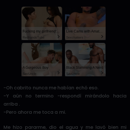
Fucking my girlfriend's hot mommy by mistake
Live Cams with Amateur Men
RedhandsTube
Sexchatters
A Gorgeous Boy
Black Slamming A Nerd
SayUncle
SayUncle
-Oh cabrito nunca me habían echó eso.
-Y aún no termino -respondí mirándolo hacia
arriba .
-Pero ahora me toca a mi.
Me hizo pararme, dio el agua y me lavó bien mi