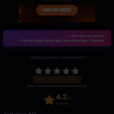
← CAPÍTULO ANTERIOR
Con el mejor scort que he conocido – Parte I
¿Qué te pareció este relato?
Confirmar valoración
Selecciona una estrella para valorar
4.3
/5
3 votos