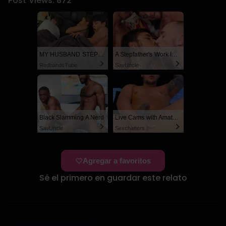
Post Views:
872
MY HUSBAND STEPSON MISTAKENLY GIVES ME IN THE ASS
A Stepfather's Work Is Never Done
RedhandsTube
SayUncle
Black Slamming A Nerd
Live Cams with Amateur Men
SayUncle
Sexchatters
Agregar a favoritos
Sé el primero en guardar este relato