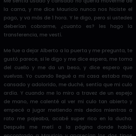
Me sentía usado y cansado no quería moverme de
la cama, y me dice Mauricio nunca nos hiciste el
pago, y va más de 1 hora. Y le digo, pero si ustedes
deberían cobrarme, ¿cuanto es? les hago la
transferencia, me vestí.
Me fue a dejar Alberto a la puerta y me pregunta, te
gustó parece, si le digo y me dice espera, me toma
del cuello y me da un beso, y dice espero que
vuelvas. Yo cuando llegué a mi casa estaba muy
cansado y adolorido, me duché, sentía que mi culo
ardía. Y cuando me lo miro a travez de un espejo
de mano, me calenté al ver mi culo tan abierto y
empecé a jugar metiendo mis dedos mientras a
rato me pajeaba, acabé super rico en la ducha.
Después me metí a la página donde había
encontrado a Mauricio y aparecían los dos tipos