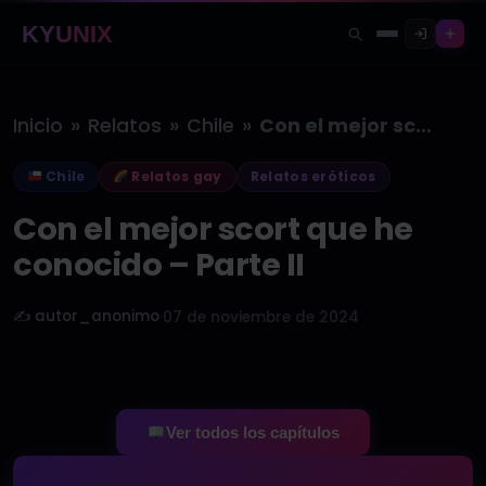
KYUNIX
»
»
»
Inicio
Relatos
Chile
Con el mejor scort que he…
Chile
Relatos gay
Relatos eróticos
Con el mejor scort que he
conocido – Parte II
✍️ autor_anonimo
·
07 de noviembre de 2024
Ver todos los capítulos