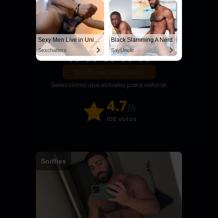
Black Slamming A Nerd
Daniel: I need a man for a spicy night...
SayUncle
Manfinder
Sexy Men Live in United States
Black Slamming A Nerd
Sexchatters
SayUncle
Confirmar valoración
Selecciona una estrella para valorar
4.7
/5
108 votos
Sniffies