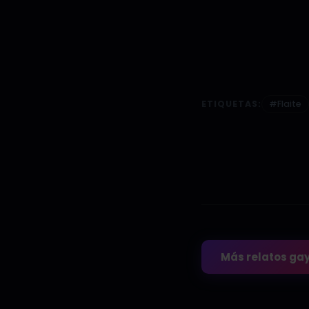
ETIQUETAS:
#Flaite
Más relatos ga