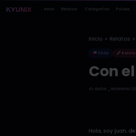
KYUNIX
Inicio
Relatos
Categorías
Países
▾
»
»
Inicio
Relatos
Chile
Relato
Con e
✍️ autor_anonimo
·
08
Hola, soy juan, de