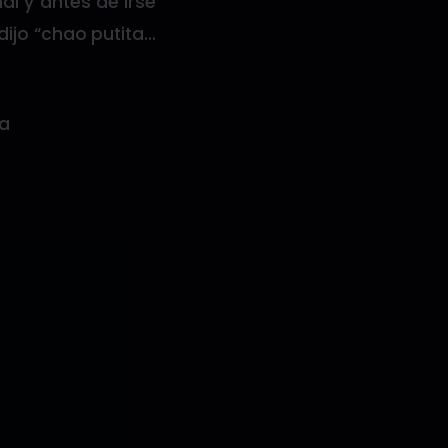
al y antes de irse
ijo “chao putita…
ja