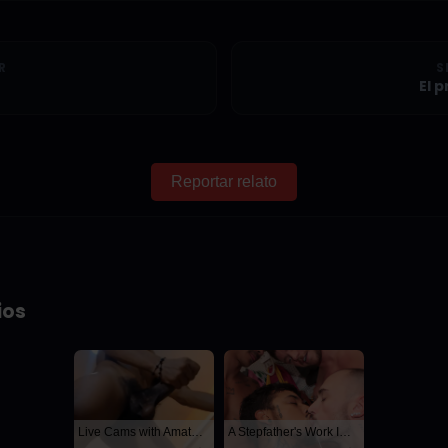
R
S
El p
Reportar relato
ios
Live Cams with Amateur Men
A Stepfather's Work Is Never Done