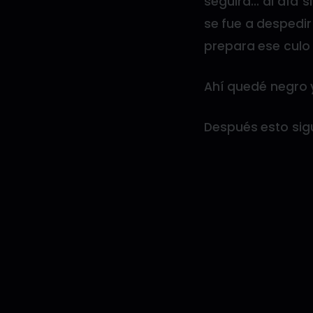
seguirá… al día s
se fue a despedi
prepara ese culo
Ahí quedé negro y 
Después esto sig