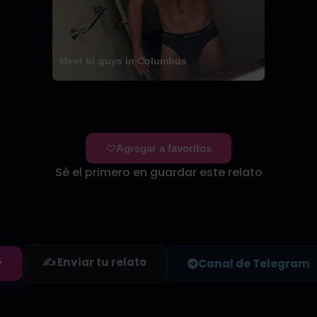
Meet bi guys in Columbus
Agregar a favoritos
Sé el primero en guardar este relato
✍️ Enviar tu relato
y
Canal de Telegram