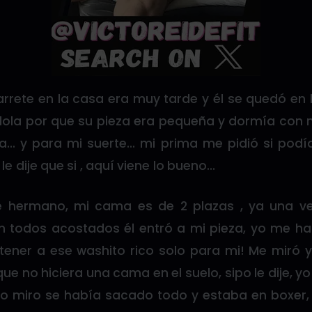
rrete en la casa era muy tarde y él se quedó en 
lola por que su pieza era pequeña y dormía con
a… y para mi suerte… mi prima me pidió si podí
 le dije que si , aquí viene lo bueno…
le hermano, mi cama es de 2 plazas , ya una ve
n todos acostados él entró a mi pieza, yo me h
tener a ese washito rico solo para mi! Me miró y
e no hiciera una cama en el suelo, sipo le dije, y
lo miro se había sacado todo y estaba en boxer,