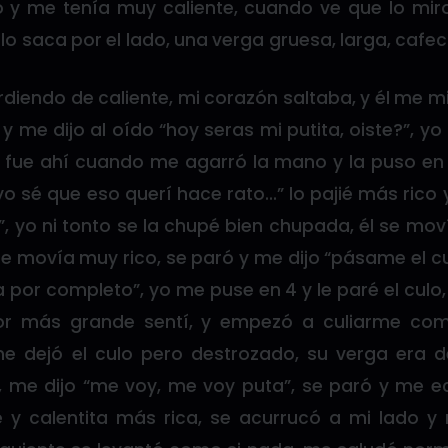
o y me tenía muy caliente, cuando ve que lo m
o saca por el lado, una verga gruesa, larga, cafecit
diendo de caliente, mi corazón saltaba, y él me mi
y me dijo al oído “hoy seras mi putita, oiste?”, y
fue ahí cuando me agarró la mano y la puso en 
o sé que eso querí hace rato…” lo pajié más rico y
, yo ni tonto se la chupé bien chupada, él se mov
se movía muy rico, se paró y me dijo “pásame el cu
a por completo”, yo me puse en 4 y le paré el culo
or más grande sentí, y empezó a culiarme como
e dejó el culo pero destrozado, su verga era 
, me dijo “me voy, me voy puta”, se paró y me ec
e y calentita más rica, se acurrucó a mi lado y