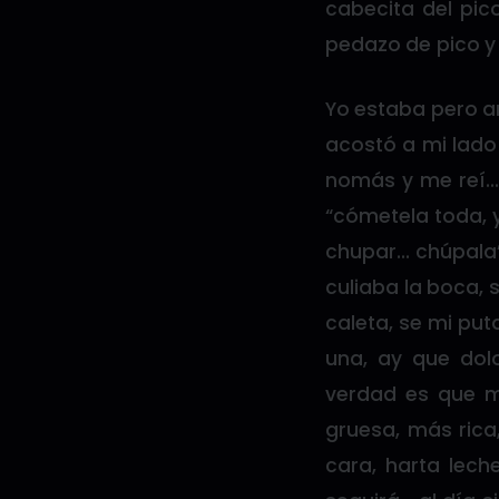
cabecita del pic
pedazo de pico y l
Yo estaba pero ar
acostó a mi lado 
nomás y me reí… 
“cómetela toda, y
chupar… chúpala”
culiaba la boca, 
caleta, se mi put
una, ay que dol
verdad es que m
gruesa, más rica
cara, harta lech