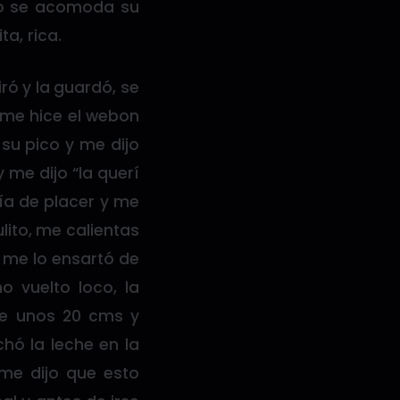
iro se acomoda su
a, rica.
ró y la guardó, se
o me hice el webon
su pico y me dijo
 me dijo “la querí
ía de placer y me
lito, me calientas
, me lo ensartó de
 vuelto loco, la
de unos 20 cms y
hó la leche en la
 me dijo que esto