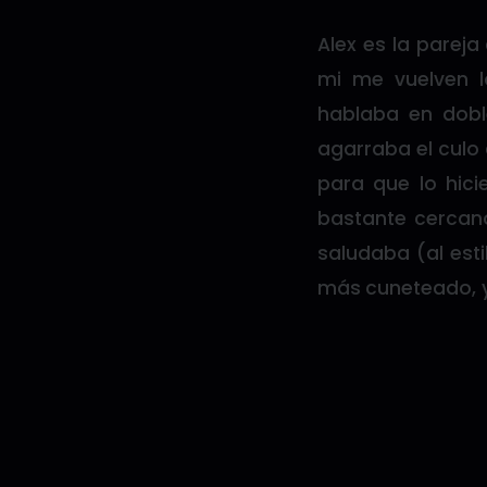
Alex es la parej
mi me vuelven l
hablaba en dob
agarraba el culo
para que lo hic
bastante cercan
saludaba (al est
más cuneteado, y