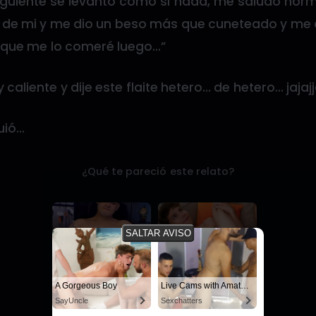
iguiente se levantó como si nada, me saludó norm
r de mi y me dio un beso más que cuneteado y me d
 que me lo comeré luego…”
caliente y dije este flaite hetero… de hetero… jajaj
uió…
¿Qué te pareció este relato?
SALTAR AVISO
Live Cams with Amateur Men
I Need My Stepdaddy
Sexchatters
SayUncle
A Gorgeous Boy
Live Cams with Amateur Men
SayUncle
Sexchatters