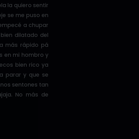
a la quiero sentir
jeje se me puso en
Le empecé a chupar
bien dilatado del
ía más rápido pá
ies en mi hombro y
ecos bien rico ya
 a parar y que se
unos sentones tan
jajaja. No más de