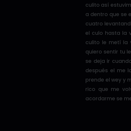
culito así estuvi
a dentro que se e
cuatro levantando
el culo hasta la
culito le metí l
quiero sentir tu 
se deja ir cuand
después el me la
prende el wey y 
rico que me volv
acordarme se me