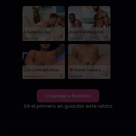
A Gorgeous Boy
Black Slamming A Nerd
SayUncle
SayUncle
Live Cams with Amateur Men
Daniel: I need a man for a spicy night...
Sexchatters
Manfinder
Agregar a favoritos
Sé el primero en guardar este relato