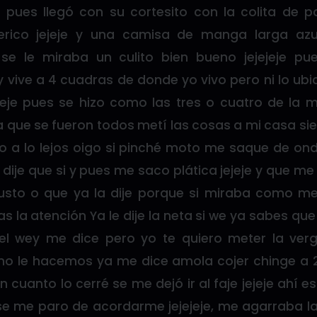
 pues llegó con su cortesito con la colita de p
erico jejeje y una camisa de manga larga az
se le miraba un culito bien bueno jejejeje pu
vive a 4 cuadras de donde yo vivo pero ni lo ubic
jeje pues se hizo como las tres o cuatro de la
a que se fueron todos metí las cosas a mi casa 
do a lo lejos oigo si pinché moto me saque de ond
 dije que si y pues me saco plática jejeje y que me 
usto o que ya la dije porque si miraba como me
 la atención Ya le dije la neta si we ya sabes que y
el wey me dice pero yo te quiero meter la ver
o le hacemos ya me dice amola cojer chinge a 2
en cuanto lo cerré se me dejó ir al faje jejeje ahí
e me paro de acordarme jejejeje, me agarraba la 