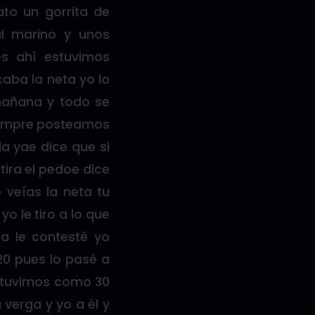
ato un gorrita de
ul marino y unos
es ahí estuvimos
aba la neta yo lo
 mañana y todo se
siempre posteamos
a yae dice que si
tira el pedoe dice
 veías la neta tu
o le tiro a lo que
ga le contesté yo
0 pues lo pasé a
 estuvimos como 30
verga y yo a él y