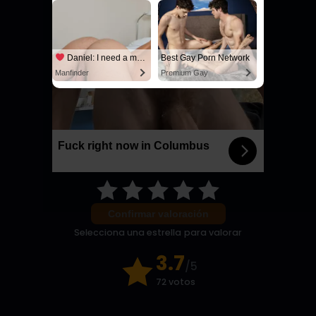
Daniel: I need a man for a spicy night...
Best Gay Porn Network
Manfinder
Premium Gay
Fuck right now in Columbus
Confirmar valoración
Selecciona una estrella para valorar
3.7
/5
72 votos
6