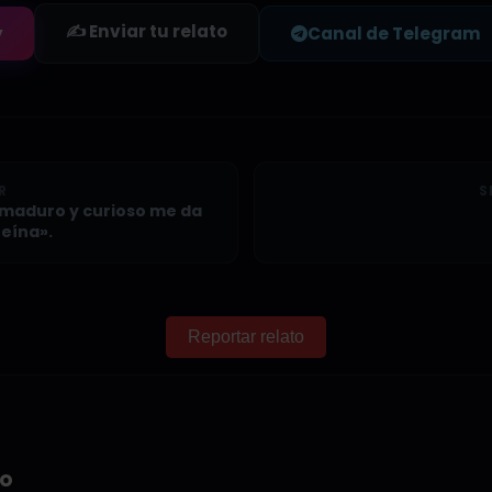
✍️ Enviar tu relato
y
Canal de Telegram
R
S
, maduro y curioso me da
teína».
Reportar relato
io