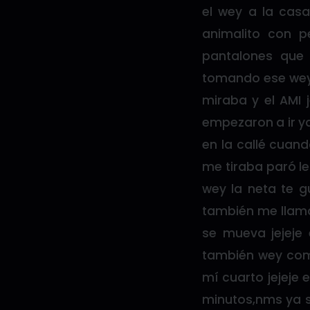
el wey a la casa
animalito con p
pantalones que 
tomando ese wey 
miraba y el AMI 
empezaron a ir y
en la callé cuan
me tiraba paró le
wey la neta te g
también me llamas
se mueva jejeje 
también wey com
mí cuarto jejeje 
minutos,nms ya s