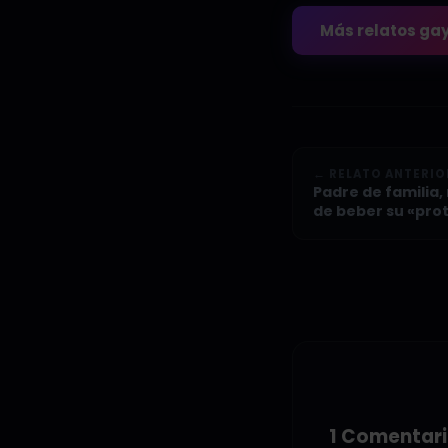
Más relatos ga
← RELATO ANTERIO
Padre de familia
de beber su «pro
1 Comentar