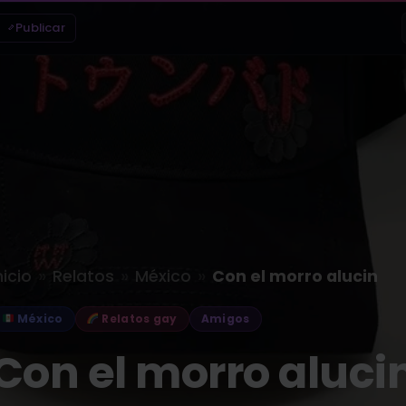
Publicar
»
»
»
nicio
Relatos
México
Con el morro alucin
México
Relatos gay
Amigos
Con el morro aluci