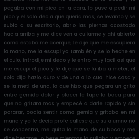
pegaba con mi pico en la cara, lo puse a pedir mi
pico y el solo decia que queria mas, se levanto y se
subio a su escritorio, abrio las piernas acostado
hacia arriba y me dice ven a culiarme y ahi abierto
como estaba me acerque, le dije que me escupiera
la mano, me la escupi yo también y se lo heche en
el culo, introdije mi dedo y le entro muy facil asi que
me escupi el pico y le dije que se la iba a meter, el
solo dijo hazlo duro y de una a lo cual hice caso y
se la meti de una, lo que hizo que pegara un grito
entre gemido dolor y placer le tape la boca para
que no gritara mas y empecé a darle rapido y sin
pararar, podia sentir como gemia y gritaba en mi
mano y yo le decia profe callese que su alumno no
se concentra, me quita la mano de su boca y me
dice besame, lo bese mientras lo culiaba y empece