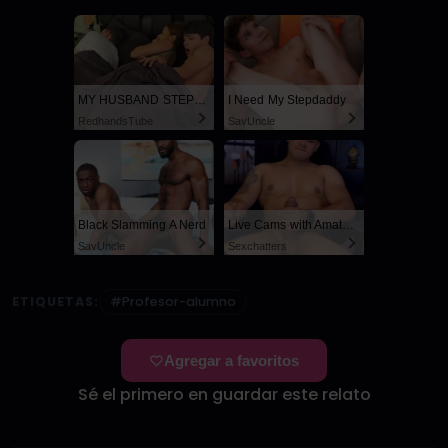
MY HUSBAND STEPSON MISTAKENLY GIVES ME IN THE ASS
I Need My Stepdaddy
RedhandsTube
SayUncle
Black Slamming A Nerd
Live Cams with Amateur Men
SayUncle
Sexchatters
ETIQUETAS:
#Profesor-alumno
Agregar a favoritos
Sé el primero en guardar este relato