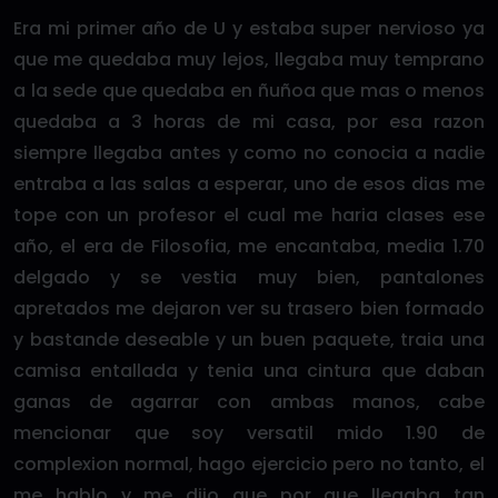
Era mi primer año de U y estaba super nervioso ya
que me quedaba muy lejos, llegaba muy temprano
a la sede que quedaba en ñuñoa que mas o menos
quedaba a 3 horas de mi casa, por esa razon
siempre llegaba antes y como no conocia a nadie
entraba a las salas a esperar, uno de esos dias me
tope con un profesor el cual me haria clases ese
año, el era de Filosofia, me encantaba, media 1.70
delgado y se vestia muy bien, pantalones
apretados me dejaron ver su trasero bien formado
y bastande deseable y un buen paquete, traia una
camisa entallada y tenia una cintura que daban
ganas de agarrar con ambas manos, cabe
mencionar que soy versatil mido 1.90 de
complexion normal, hago ejercicio pero no tanto, el
me hablo y me dijo que por que llegaba tan