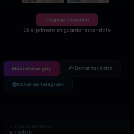
SayUncle
SayUncle
Agregar a favoritos
Sé el primero en guardar este relato
✍️ Enviar tu relato
Más relatos gay
Canal de Telegram
← RELATO ANTERIOR
El Taxista