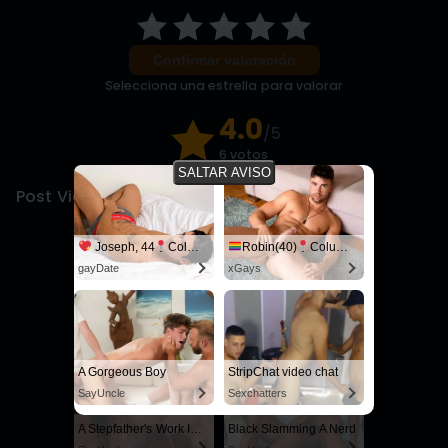
Confirmar valoración
Selecciona una estrella para valorar
4.0
/5
6 votos
SALTAR AVISO
Post Views:
1.346
Joseph, 44
Columbus
Robin(40)
Columbus
gayDate
xGays
Stepbrother, why did you show me your dick? Now I want to fuck you with my wet pussy
Live Cams with Amateur Men
RedhandsTube
Sexchatters
A Gorgeous Boy
StripChat video chat
SayUncle
Sexchatters
A Stepfather's Work Is Never Done
Black Slamming A Nerd