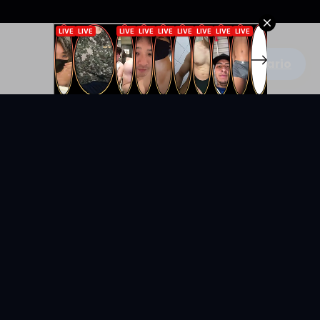
Escribe un comentario
KYUNIX
La comunidad de relatos eróticos en español.
RELATOS
EXPLORAR