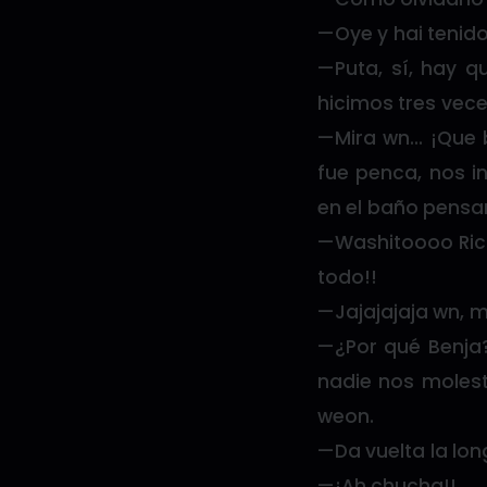
—Oye y hai tenido
—Puta, sí, hay 
hicimos tres vece
—Mira wn… ¡Que b
fue penca, nos i
en el baño pensa
—Washitoooo Rico
todo!!
—Jajajajaja wn, m
—¿Por qué Benja
nadie nos moleste
weon.
—Da vuelta la lon
—¡Ah chucha!!