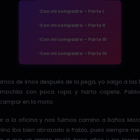
Con mi compadre – Parte I
1
Con mi compadre – Parte II
2
Con mi compadre – Parte III
3
Con mi compadre – Parte IV
4
mos de irnos después de la pega, yo salgo a las 1
a mochila con poca ropa y harto copete. Pablo
campar en la moto.
 a la oficina y nos fuimos camino a Baños Mora
mino iba bien abrazado a Pablo, pues siempre 
do a que un amigo murió hace años y les tengo 