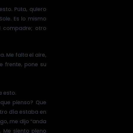
sto. Puta, quiero
Sole. Es lo mismo
i compadre; otro
 Me falta el aire,
e frente, pone su
a esto.
 que pienso? Que
tro día estaba en
go, me dijo “anda
. Me siento pleno