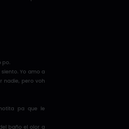
 po.
 siento. Yo amo a
or nadie, pero voh
 motita pa que le
del baño el olor a