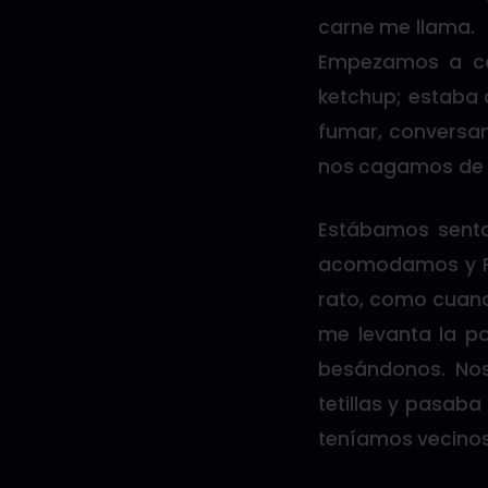
carne me llama.
Empezamos a co
ketchup; estaba
fumar, conversam
nos cagamos de l
Estábamos senta
acomodamos y Pa
rato, como cuand
me levanta la p
besándonos. Nos
tetillas y pasab
teníamos vecinos