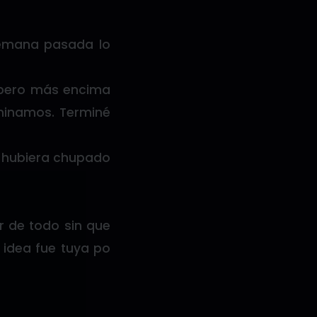
semana pasada lo
, pero más encima
rminamos. Terminé
o hubiera chupado
 de todo sin que
a idea fue tuya po