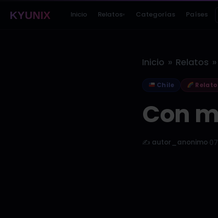
KYUNIX
Inicio
Relatos
Categorías
Países
▾
»
»
Inicio
Relatos
Chile
Relato
Con mi
✍️ autor_anonimo
·
07