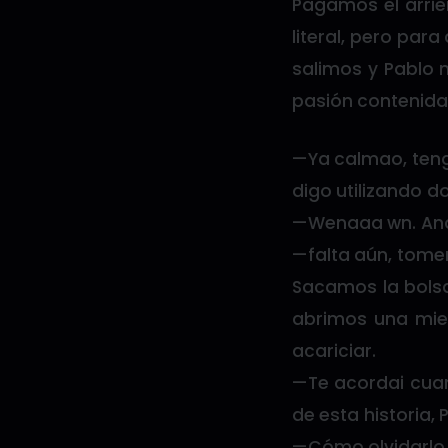
Pagamos el arrie
literal, pero par
salimos y Pablo 
pasión contenida
—Ya calmao, ten
digo utilizando d
—Wenaaa wn. And
—falta aún, tome
Sacamos la bolsa
abrimos una mien
acariciar.
—Te acordai cuan
de esta historia, 
—Cómo olvidarlo 