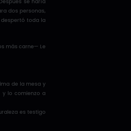
 Después se haría
para dos personas,
 despertó toda la
os más carne— Le
cima de la mesa y
s y lo comienzo a
raleza es testigo