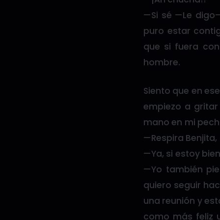
—Si sé —Le digo—
puro estar conti
que si fuera co
hombre.
Siento que en ese
empiezo a gritar
mano en mi pecho
—Respira Benjita, 
—Ya, si estoy bie
—Yo también pie
quiero seguir ha
una reunión y es
como más feliz u