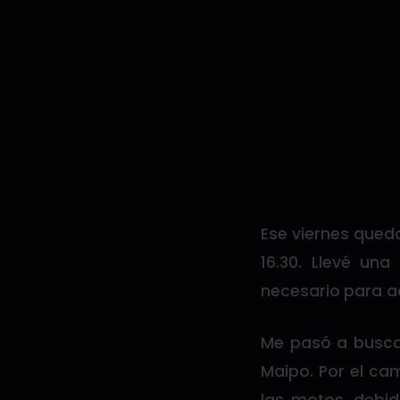
Ese viernes queda
16.30. Llevé un
necesario para a
Me pasó a buscar
Maipo. Por el ca
las motos, debi