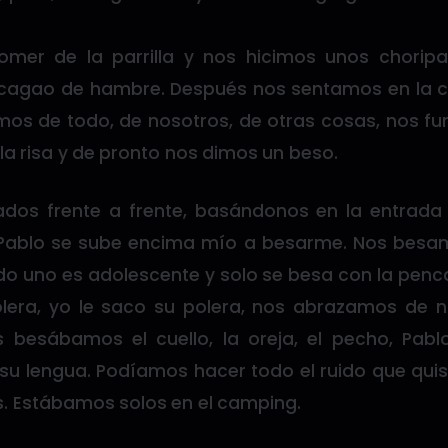
mer de la parrilla y nos hicimos unos chorip
 cagao de hambre. Después nos sentamos en la c
os de todo, de nosotros, de otras cosas, nos 
a risa y de pronto nos dimos un beso.
dos frente a frente, basándonos en la entrada 
blo se sube encima mío a besarme. Nos besam
o uno es adolescente y solo se besa con la penca
olera, yo le saco su polera, nos abrazamos de 
 besábamos el cuello, la oreja, el pecho, Pab
a su lengua. Podíamos hacer todo el ruido que qui
. Estábamos solos en el camping.