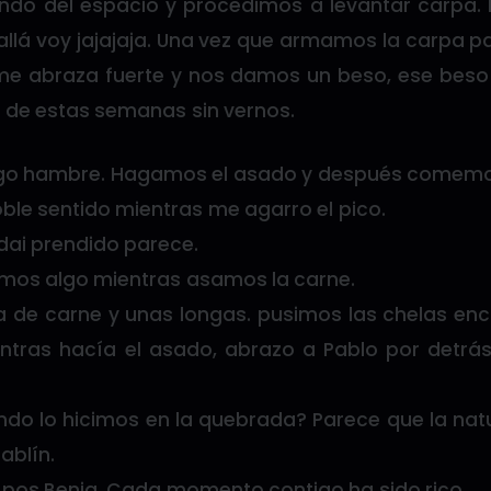
ndo del espacio y procedimos a levantar carpa.
a allá voy jajajaja. Una vez que armamos la carpa 
me abraza fuerte y nos damos un beso, ese beso
 de estas semanas sin vernos.
go hambre. Hagamos el asado y después comem
oble sentido mientras me agarro el pico.
ai prendido parece.
mos algo mientras asamos la carne.
 de carne y unas longas. pusimos las chelas en
tras hacía el asado, abrazo a Pablo por detrá
do lo hicimos en la quebrada? Parece que la natu
Pablín.
pos Benja. Cada momento contigo ha sido rico.