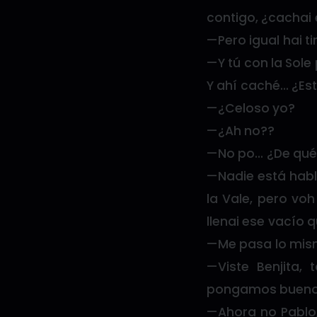
contigo, ¿cachai 
—Pero igual hai ti
—Y tú con la Sol
Y ahí caché… ¿Es
—¿Celoso yo?
—¿Ah no??
—No po… ¿De qué?
—Nadie está habl
la Vale, pero voh
llenai ese vacío 
—Me pasa lo mis
—Viste Benjita, 
pongamos bueno.
—Ahora no Pablo, 