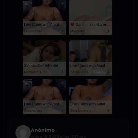
Live Cams with Amateur Men
Daniel: I need a man for a spicy night...
Sexchatters
Manfinder
Stepbrother, why did you show me your dick? Now I want to fuck you with my wet pussy
Live Cams with Amateur Men
RedhandsTube
Sexchatters
Live Cams with Amateur Men
Live Cams with Amateur Men
Sexchatters
Sexchatters
Anónimo
enero 18, 2025 a las 12:17 am