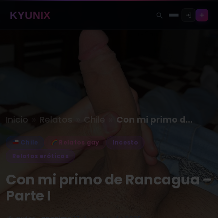
KYUNIX
»
»
»
Inicio
Relatos
Chile
Con mi primo de Rancagua –…
Chile
Relatos gay
Incesto
Relatos eróticos
Con mi primo de Rancagua –
Parte I