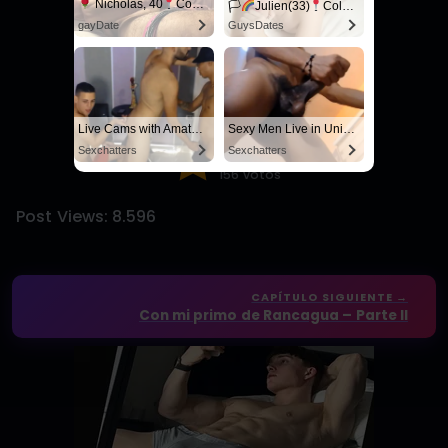
Nicholas, 40
Columbus
🏳‍
Julien(33)
Columbus
gayDate
GuysDates
Confirmar valoración
Selecciona una estrella para valorar
Live Cams with Amateur Men
Sexy Men Live in United States
4.9
/5
Sexchatters
Sexchatters
156 votos
Post Views:
8.596
CAPÍTULO SIGUIENTE →
Con mi primo de Rancagua – Parte II