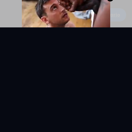
Escribe un comentario
KYUNIX
La comunidad de relatos eróticos en español.
RELATOS
EXPLORAR
Todos los relatos
Categorías