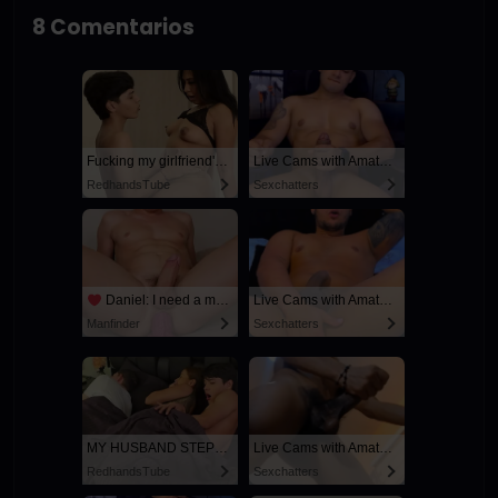
8 Comentarios
Fucking my girlfriend's hot mommy by mistake
Live Cams with Amateur Men
RedhandsTube
Sexchatters
Daniel: I need a man for a spicy night...
Live Cams with Amateur Men
Manfinder
Sexchatters
MY HUSBAND STEPSON MISTAKENLY GIVES ME IN THE ASS
Live Cams with Amateur Men
RedhandsTube
Sexchatters