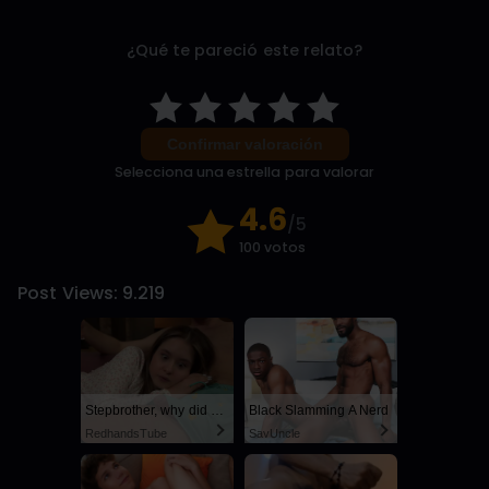
¿Qué te pareció este relato?
Confirmar valoración
Selecciona una estrella para valorar
4.6
/5
100 votos
Post Views:
9.219
Stepbrother, why did you show me your dick? Now I want to fuck you with my wet pussy
Black Slamming A Nerd
RedhandsTube
SayUncle