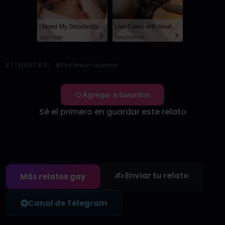
I Need My Stepdaddy
Live Cams with Amateur Men
SayUncle
Sexchatters
ETIQUETAS:
#Profesor-alumno
Agregar a favoritos
Sé el primero en guardar este relato
✍️ Enviar tu relato
Más relatos gay
Canal de Telegram