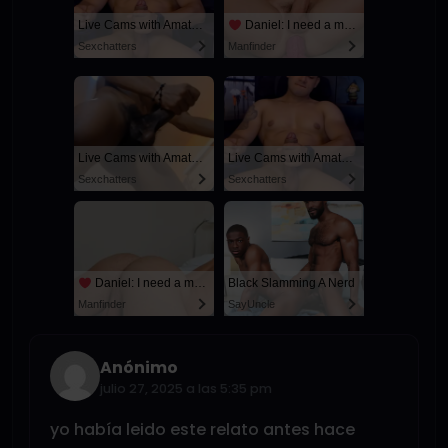
Live Cams with Amateur Men
Daniel: I need a man for a spicy night...
Sexchatters
Manfinder
Live Cams with Amateur Men
Live Cams with Amateur Men
Sexchatters
Sexchatters
Daniel: I need a man for a spicy night...
Black Slamming A Nerd
Manfinder
SayUncle
Anónimo
julio 27, 2025 a las 5:35 pm
yo había leido este relato antes hace