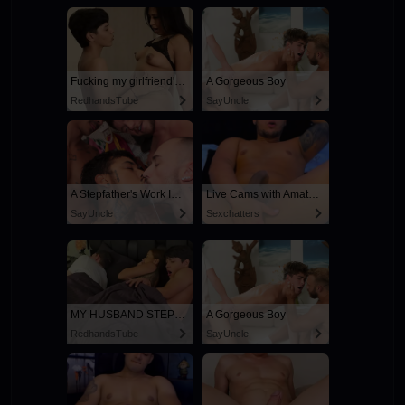
Fucking my girlfriend's hot mommy by mistake
A Gorgeous Boy
RedhandsTube
SayUncle
A Stepfather's Work Is Never Done
Live Cams with Amateur Men
SayUncle
Sexchatters
MY HUSBAND STEPSON MISTAKENLY GIVES ME IN THE ASS
A Gorgeous Boy
RedhandsTube
SayUncle