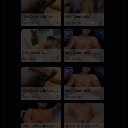
Live Cams with Amateur Men
Live Cams with Amateur Men
Sexchatters
Sexchatters
A Gorgeous Boy
Live Cams with Amateur Men
SayUncle
Sexchatters
Live Cams with Amateur Men
Live Cams with Amateur Men
Sexchatters
Sexchatters
Live Cams with Amateur Men
Daniel: I need a man for a spicy night...