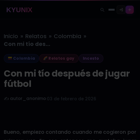
KYUNIX
»
»
»
Inicio
Relatos
Colombia
Con mi tío después de jugar…
Colombia
Relatos gay
Incesto
Con mi tío después de jugar
fútbol
✍️ autor_anonimo
·
03 de febrero de 2026
Bueno, empiezo contando cuando me cogieron por