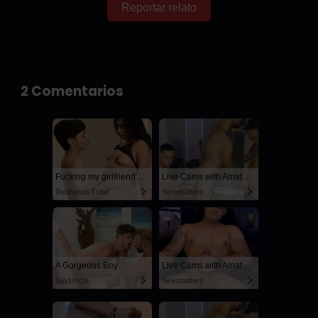
Reportar relato
2 Comentarios
Fucking my girlfriend's hot mommy by mistake
Live Cams with Amateur Men
RedhandsTube
Sexchatters
A Gorgeous Boy
Live Cams with Amateur Men
SayUncle
Sexchatters