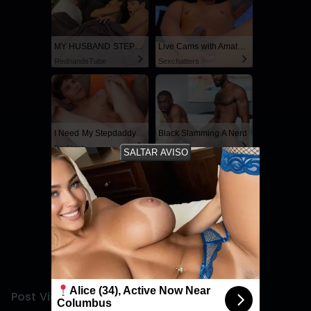
MY HUSBAND STEPSON MISTAKENLY GIVES ME IN THE ASS
Live Cams with Amateur Men
RedhandsTube
Sexchatters
I Need My Stepdaddy
Black Slamming A Nerd
SayUncle
SayUncle
SALTAR AVISO
Confirmar valoración
Selecciona una estrella para valorar
4.8
/5
123 votos
Alice (34), Active Now Near
Post Views:
10.904
Columbus