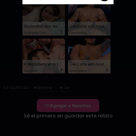
Stepbrother, why did you show me your dick? Now I want to fuck you with my wet pussy
Live Cams with Amateur Men
RedhandsTube
Sexchatters
A Stepfather's Work Is Never Done
Live Cams with Amateur Men
SayUncle
Sexchatters
ETIQUETAS:
#Sobrino
#Tío
Agregar a favoritos
Sé el primero en guardar este relato