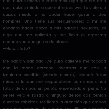
qué: quizás miedo a interrumpir algo que era de a
dos, quizás miedo a que entre dos wns te violen, o
quizás miedo a no poder hacer gozar a dos
hombres. Uno tiene sus resquemores; a mí me
encanta hacer gozar a mis parejas sexuales, es
algo que me calienta y me lleva al orgasmo
cuando veo que gritan de placer.
—Hola, ¿foto?
Me habían hablado. De puro caliente me tocaba
con la mano derecha, mientras que con la
izquierda escribía (siendo diestro). Mandé fotos
mías, a lo que me respondieron con unas cinco
fotos de ambos en pelota enseñando el pene. No
se les veía el rostro a ninguno de los dos, tenían
cuerpos esbeltos. Me llamó la atención que ambos
eran muy guapos de cuerpo. Les dije que estaba