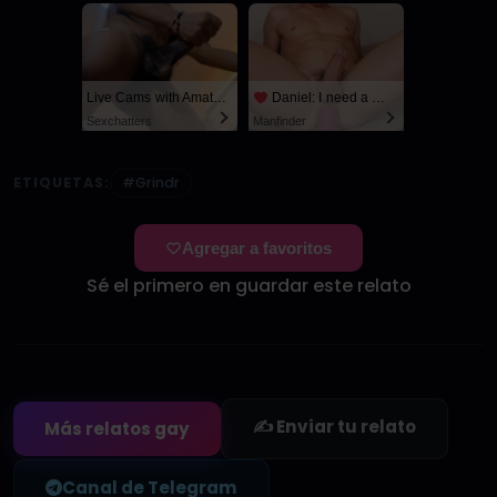
Live Cams with Amateur Men
Daniel: I need a man for a spicy night...
Sexchatters
Manfinder
ETIQUETAS:
#Grindr
Agregar a favoritos
Sé el primero en guardar este relato
✍️ Enviar tu relato
Más relatos gay
Canal de Telegram