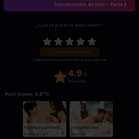
Con mi vecino de Viña – Parte 2
¿Qué te pareció este relato?
Confirmar valoración
Selecciona una estrella para valorar
4.9
/5
43 votos
Post Views:
4.870
Fucking my girlfriend's hot mommy by mistake
A Gorgeous Boy
RedhandsTube
SayUncle