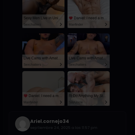
Sexy Men Live in United States
Daniel: I need a man for a spicy night...
Sexchatters
Manfinder
Live Cams with Amateur Men
Live Cams with Amateur Men
Sexchatters
Sexchatters
Daniel: I need a man for a spicy night...
I'll Do Anything My Stepdad Wants if He Keeps My Secret
Manfinder
SayUncle
Ariel.cornejo34
septiembre 24, 2025 a las 11:57 pm