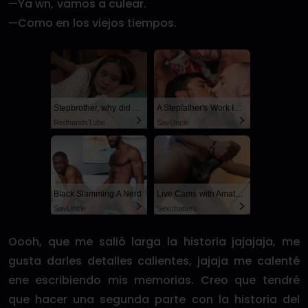
—Ya wn, vamos a culear.
—Como en los viejos tiempos.
Stepbrother, why did you show me your dick? Now I want to fuck you with my wet pussy
A Stepfather's Work Is Never Done
RedhandsTube
SayUncle
Black Slamming A Nerd
Live Cams with Amateur Men
SayUncle
Sexchatters
Oooh, que me salió larga la historia jajajaja, me
gusta darles detalles calientes, jajaja me calenté
ene escribiendo mis memorias. Creo que tendré
que hacer una segunda parte con la historia del