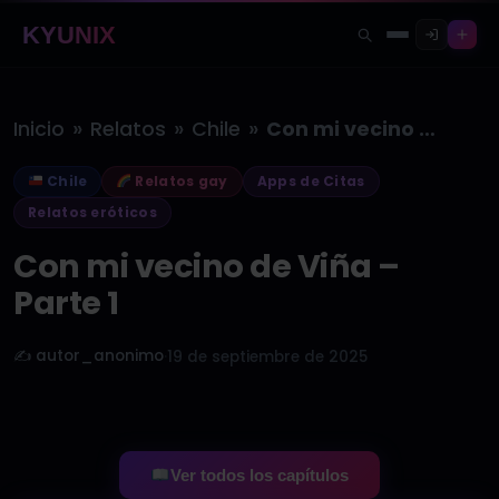
KYUNIX
»
»
»
Inicio
Relatos
Chile
Con mi vecino de Viña –…
Chile
Relatos gay
Apps de Citas
Relatos eróticos
Con mi vecino de Viña –
Parte 1
✍️ autor_anonimo
·
19 de septiembre de 2025
Ver todos los capítulos