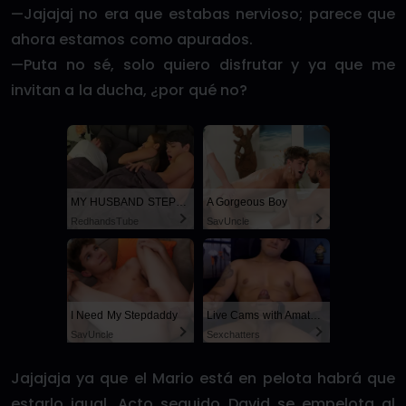
—Jajajaj no era que estabas nervioso; parece que
ahora estamos como apurados.
—Puta no sé, solo quiero disfrutar y ya que me
invitan a la ducha, ¿por qué no?
MY HUSBAND STEPSON MISTAKENLY GIVES ME IN THE ASS
A Gorgeous Boy
RedhandsTube
SayUncle
I Need My Stepdaddy
Live Cams with Amateur Men
SayUncle
Sexchatters
Jajajaja ya que el Mario está en pelota habrá que
estarlo igual. Acto seguido David se empelota al