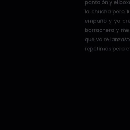
pantalón y el box
la chucha pero l
empañó y yo creo
borrachera y me d
que vo te lanzaste
repetimos pero es