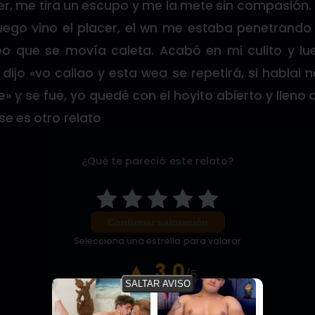
er, me tira un escupo y me la mete sin compasión
uego vino el placer, el wn me estaba penetrando a
 que se movía caleta. Acabó en mi culito y lue
ijo «vo callao y esta wea se repetirá, si hablai 
» y se fue, yo quedé con el hoyito abierto y lleno 
e es otro relato
¿Qué te pareció este relato?
Confirmar valoración
Selecciona una estrella para valorar
3.0
/5
SALTAR AVISO
6 votos