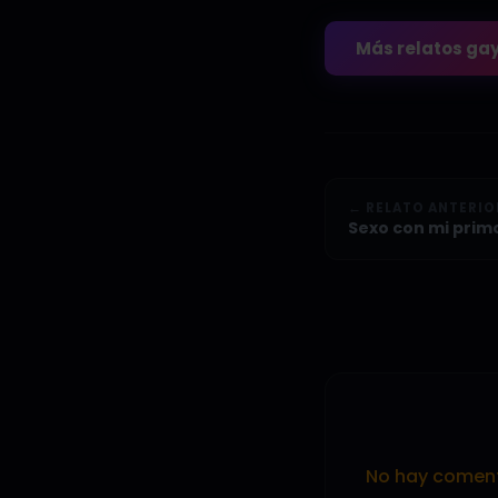
Más relatos ga
← RELATO ANTERIO
Sexo con mi prim
No hay comenta