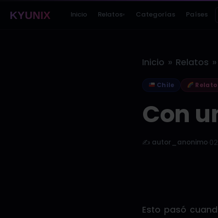
KYUNIX
Inicio
Relatos
Categorías
Países
▾
»
»
Inicio
Relatos
Chile
Relato
Con un
✍️ autor_anonimo
·
02
Esto pasó cuando