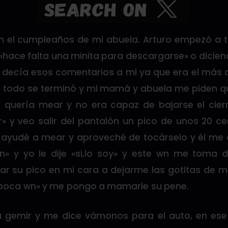
 el cumpleaños de mi abuela. Arturo empezó a 
de «hace falta una minita para descargarse» o dici
 decía esos comentarios a mi ya que era el más 
he todo se terminó y mi mamá y abuela me piden qu
l quería mear y no era capaz de bajarse el cierr
y veo salir del pantalón un pico de unos 20 c
 ayudé a mear y aproveché de tocárselo y él me 
n» y yo le dije «si,lo soy» y este wn me toma 
ar su pico en mi cara a dejarme las gotitas de m
 boca wn» y me pongo a mamarle su pene.
 gemir y me dice vámonos para el auto, en ese