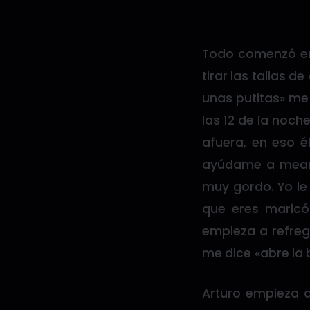
Todo comenzó en
tirar las tallas 
unas putitas» me
las 12 de la noc
afuera, en eso é
ayúdame a mear» 
muy gordo. Yo le
que eres maricó
empieza a refreg
me dice «abre la
Arturo empieza a