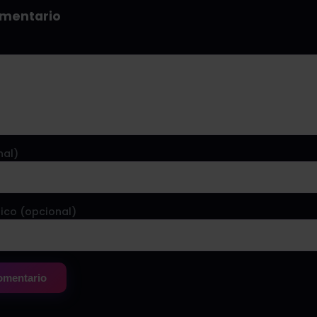
omentario
nal)
ico (opcional)