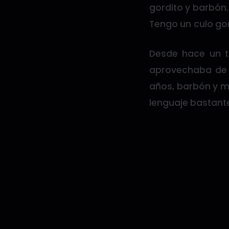
gordito y barbón.
Tengo un culo gor
Desde hace un t
aprovechaba de j
años, barbón y ma
lenguaje bastant