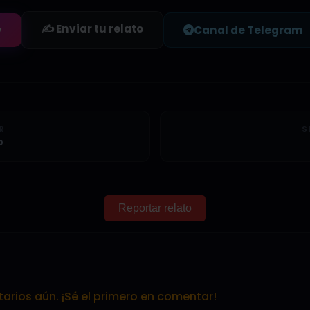
✍️ Enviar tu relato
y
Canal de Telegram
R
S
o
Reportar relato
rios aún. ¡Sé el primero en comentar!