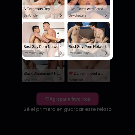
A Gorgeous Boy
Live Cams with Amateur Men
SayUncle
Sexchatters
A Gorgeous Boy
Live Cams with Amateur Men
SayUncle
Sexchatters
Best Gay Porn Network
Best Gay Porn Network
Premium Gay
Premium Gay
Black Slamming A Nerd
Daniel: I need a man for a spicy night...
SayUncle
Manfinder
Agregar a favoritos
Sé el primero en guardar este relato