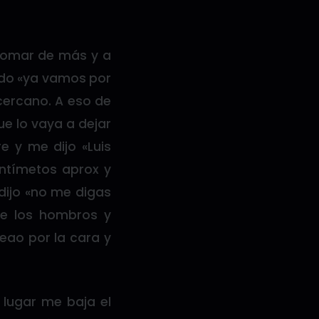
tomar de más y a
endo «ya vamos por
cercano. A eso de
e lo vaya a dejar
e y me dijo «Luis
entímetos aprox y
dijo «no me digas
de los hombros y
eao por la cara y
 lugar me baja el