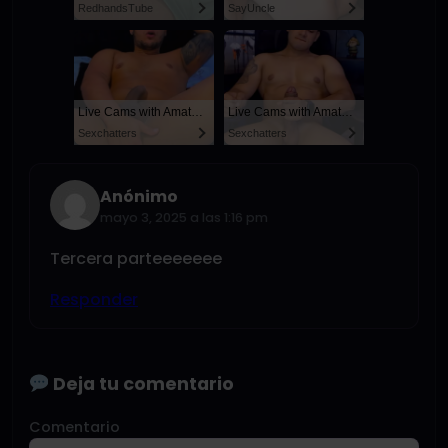
RedhandsTube
SayUncle
Live Cams with Amateur Men
Live Cams with Amateur Men
Sexchatters
Sexchatters
Anónimo
mayo 3, 2025 a las 1:16 pm
Tercera parteeeeeee
Responder
Deja tu comentario
Comentario