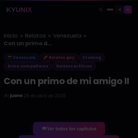
KYUNIX
»
»
»
Inicio
Relatos
Venezuela
Con un primo de mi amigo…
Venezuela
Relatos gay
Cruising
Entre compañeros
Relatos eróticos
Con un primo de mi amigo II
✍️
juane
·
28 de abril de 2025
Ver todos los capítulos