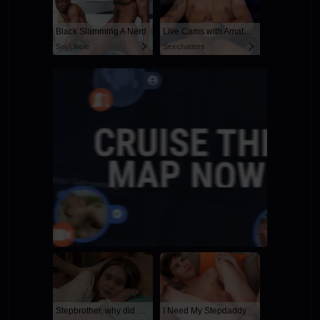
Black Slamming A Nerd
Live Cams with Amateur Men
SayUncle
Sexchatters
Stepbrother, why did you show me your dick? Now I want to fuck you with my wet pussy
I Need My Stepdaddy