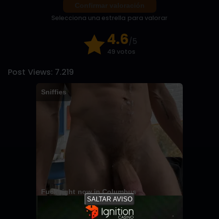
Confirmar valoración
Selecciona una estrella para valorar
4.6
/5
49 votos
Post Views:
7.219
Sniffies
Fuck right now in Columbus
SALTAR AVISO