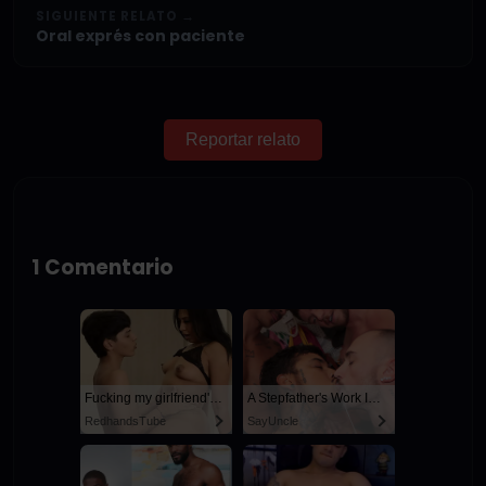
SIGUIENTE RELATO →
Oral exprés con paciente
Reportar relato
1 Comentario
Fucking my girlfriend's hot mommy by mistake
A Stepfather's Work Is Never Done
RedhandsTube
SayUncle