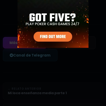
Agregar a favoritos
Sé el primero en guardar este relato
✍️ Enviar tu relato
Más relatos gay
Canal de Telegram
← RELATO ANTERIOR
Mi loca enseñanza media parte 1