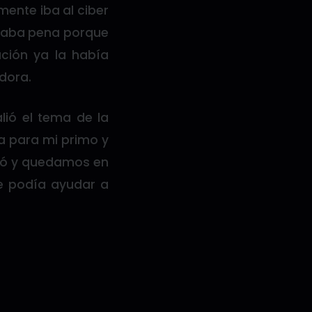
ente iba al ciber
 daba pena porque
ación ya la había
dora.
lió el tema de la
a para mi primo y
ptó y quedamos en
e podía ayudar a