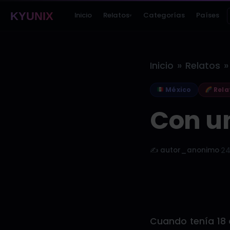
KYUNIX
Inicio
Relatos
Categorías
Países
▾
»
»
Inicio
Relatos
México
Rela
Con u
✍️ autor_anonimo
·
24
Cuando tenía 18 