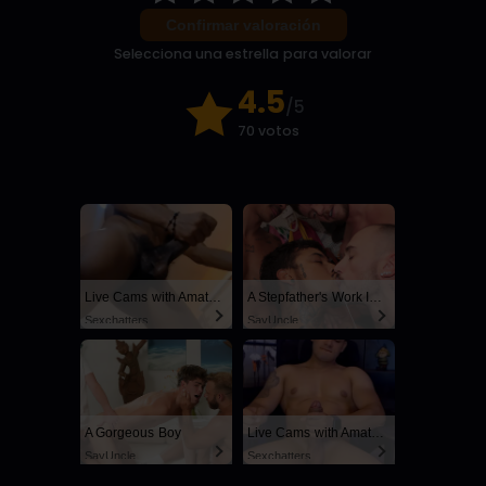
Confirmar valoración
Selecciona una estrella para valorar
4.5
/5
70 votos
Live Cams with Amateur Men
A Stepfather's Work Is Never Done
Sexchatters
SayUncle
A Gorgeous Boy
Live Cams with Amateur Men
SayUncle
Sexchatters