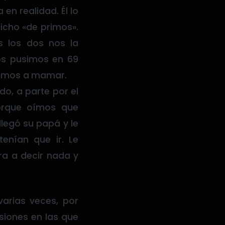
en realidad. Él lo
icho «de primos».
s los dos nos la
s pusimos en 69
zamos a mamar.
o, a parte por el
orque oímos que
legó su papá y le
enían que ir. Le
ra a decir nada y
arias veces, por
asiones en las que