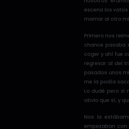
nosotros éramo
escena los vatos
mamar al otro mie
Primero nos reimo
chance pasaba r
coger y ahí fue c
regresar al del t
pasados unos min
me la podía saca
Lo dudé pero si 
obvio que sí, y q
Nos la estábam
empezaban con l