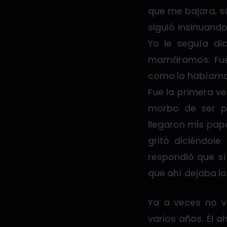
que me bajara, só
siguió insinuand
Yo le seguía di
mamáramos. Fue
como lo habíamos
Fue la primera v
morbo de ser p
llegaron mis pap
gritó diciéndol
respondió que sí
que ahí dejaba lo
Ya a veces no v
varios años. Él a