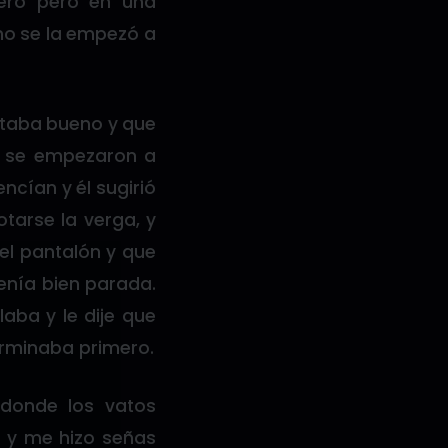
ero pero en una
no se la empezó a
estaba bueno y que
s se empezaron a
ncían y él sugirió
otarse la verga, y
el pantalón y que
enía bien parada.
aba y le dije que
erminaba primero.
donde los vatos
 y me hizo señas