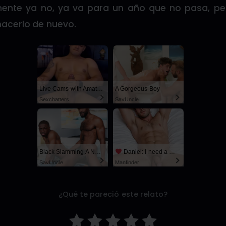
mente ya no, ya va para un año que no pasa, pe
acerlo de nuevo.
Live Cams with Amateur Men
A Gorgeous Boy
Sexchatters
SayUncle
Black Slamming A Nerd
Daniel: I need a man for a spicy night...
SayUncle
Manfinder
¿Qué te pareció este relato?