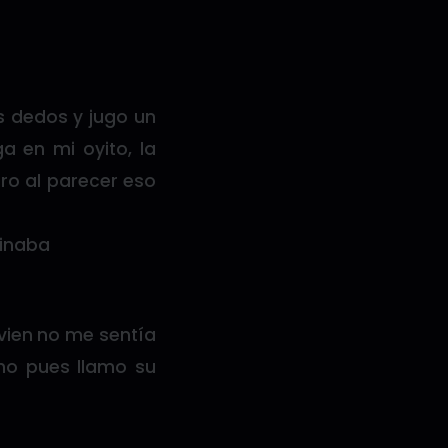
s dedos y jugo un
 en mi oyito, la
ro al parecer eso
ginaba
 vien no me sentía
ho pues llamo su