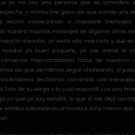
que yo no soy una persona que se considere 
 despecho y morbo me gano así que instale una 
icie seción comenzando a mandarle mensajes a
ual manera muchos mensajes de algunos otros, ent
maba la atención, un weón alto marcado y que en 
e notaba un buen paquete, yo me animé le 
onversar intercambiando fotos de nuestros ro
os así que decidimos seguir chateando, al paso
onociéndonos decidimos comenzar con mensaje
ó foto de su verga a la cual respondí con una ima
rga ya que yo soy versátil, lo que ví me dejó aso
e estaba saboreando al hombre, este mismo que 
un.