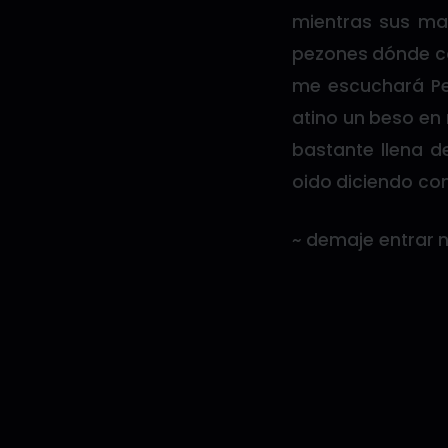
mientras sus ma
pezones dónde co
me escuchará Pe
atino un beso en
bastante llena 
oido diciendo co
~ demaje entrar n