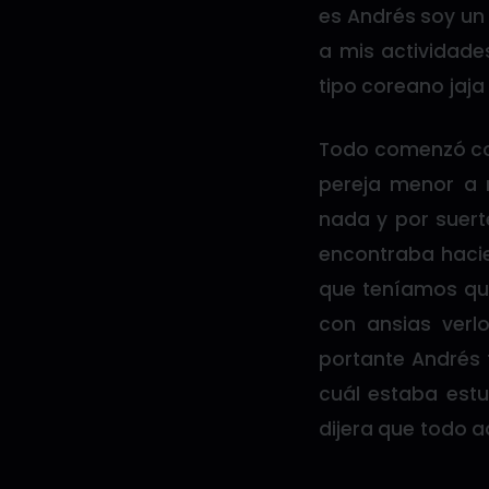
es Andrés soy un
a mis actividade
tipo coreano jaj
Todo comenzó co
pereja menor a 
nada y por suer
encontraba haci
que teníamos que
con ansias verl
portante Andrés t
cuál estaba estu
dijera que todo a