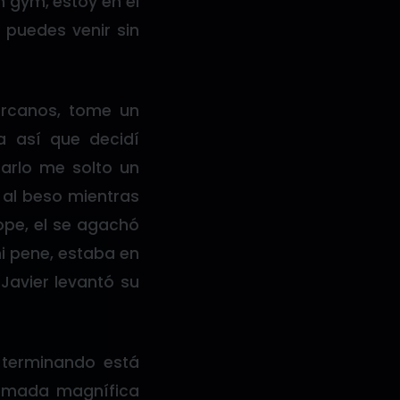
n gym, estoy en el
 puedes venir sin
ercanos, tome un
a así que decidí
sarlo me solto un
 al beso mientras
tope, el se agachó
i pene, estaba en
avier levantó su
 terminando está
amada magnífica