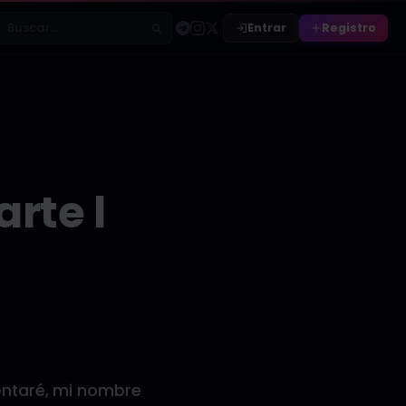
Entrar
Registro
Buscar relatos
rte l
entaré, mi nombre