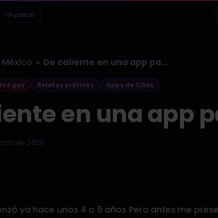
Publicar
»
México
De caliente en una app parte…
tos gay
Relatos eróticos
Apps de Citas
iente en una app pa
arzo de 2025
zó ya hace unos 4 o 5 años Pero antes me pres