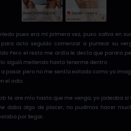
Black Slamming A Nerd
Daniel: I need a man for a spicy night...
SayUncle
Manfinder
miedo pues era mi primera vez, puso saliva en su
 para acto seguido comenzar a puntear su verga
ido Pero el resto me ardía le decía que parara pe
o lo siguió metiendo hasta tenerme dentro
 a pasar pero no me sentía exitado como yo ima
n el odio
 bb te are mío hasta que me venga, yo jadeaba si
 me daba algo de placer, no pudimos hacer muc
taba por llegar.