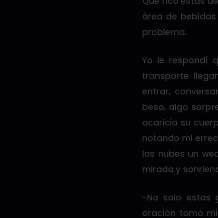
Que rico estás de
área de bebidas 
problema.
Yo le respondí 
transporte lleg
entrar, conversa
beso, algo sorpr
acaricia su cuerp
notando mi errec
las nubes un we
mirada y sonrien
-No solo estas 
oración tomo m