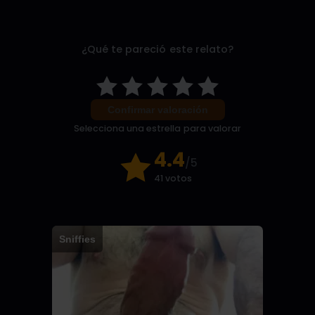
¿Qué te pareció este relato?
Confirmar valoración
Selecciona una estrella para valorar
4.4
/5
41 votos
Sniffies