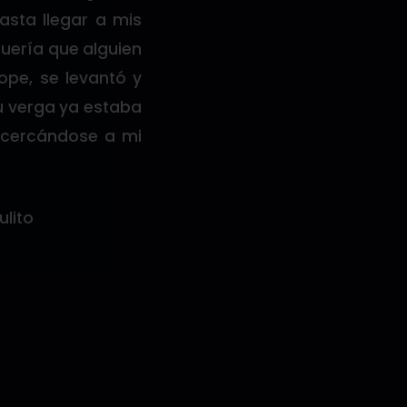
sta llegar a mis
uería que alguien
pe, se levantó y
u verga ya estaba
acercándose a mi
ulito