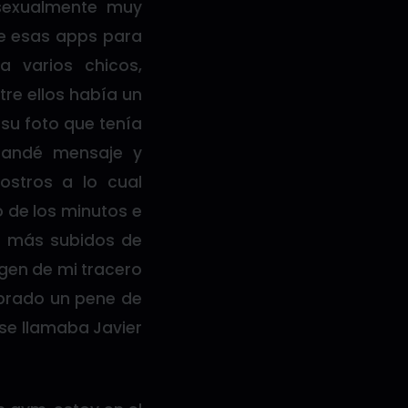
sexualmente muy
de esas apps para
 varios chicos,
re ellos había un
su foto que tenía
mandé mensaje y
stros a lo cual
 de los minutos e
s más subidos de
gen de mi tracero
mbrado un pene de
se llamaba Javier