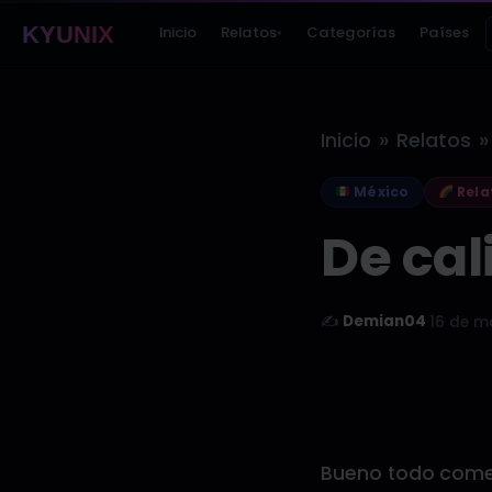
KYUNIX
Inicio
Relatos
Categorías
Países
▾
»
»
Inicio
Relatos
México
Rela
De cal
✍️
Demian04
·
16 de m
Bueno todo comen