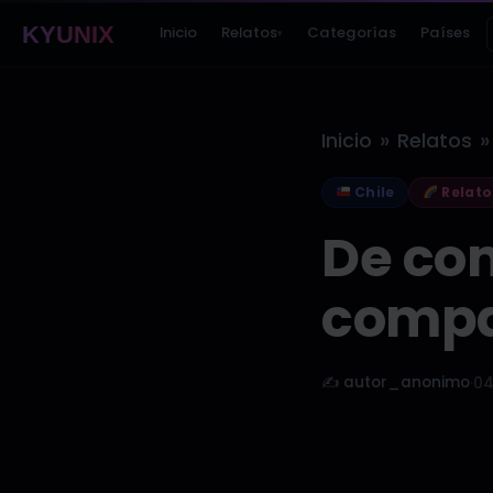
KYUNIX
Inicio
Relatos
Categorías
Países
▾
»
»
Inicio
Relatos
Chile
Relato
De com
compa
✍️ autor_anonimo
·
04