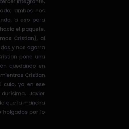
 tercer integrante,
ómodo, ambos nos
ndo, a eso para
 hacia el paquete,
mos Cristian), al
s dos y nos agarra
Cristian pone una
talón quedando en
ientras Cristian
l culo, yo en ese
urísima, Javier
 lo que la mancha
o holgados por lo