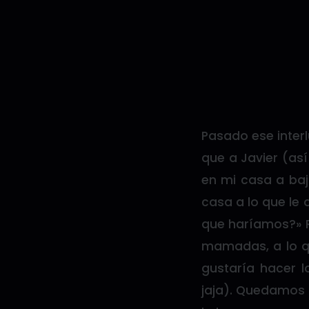
Pasado ese inter
que a Javier (as
en mi casa a baj
casa a lo que le 
que haríamos?» R
mamadas, a lo qu
gustaría hacer 
jaja). Quedamos d