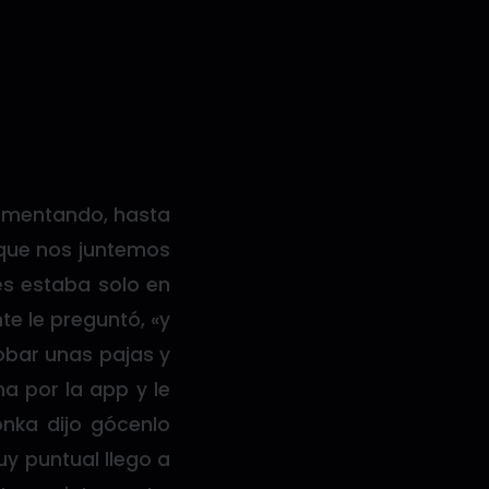
aumentando, hasta
 que nos juntemos
es estaba solo en
te le preguntó, «y
obar unas pajas y
a por la app y le
nka dijo gócenlo
uy puntual llego a