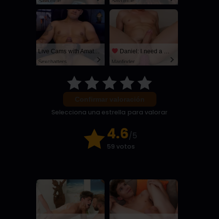
SayUncle
SayUncle
Live Cams with Amateur Men
Daniel: I need a man for a spicy night...
Sexchatters
Manfinder
Confirmar valoración
Selecciona una estrella para valorar
4.6
/5
59 votos