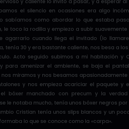
rvioso y caliente lo invito a pasar, y a esperar al
bamos el silencio en ocasiones era algo inc
o sabíamos como abordar lo que estaba pasa
, le toco la rodilla y empiezo a subir suavemente
 agarrarlo cuando llega el invitado (lo llamare
ta, tenía 30 y era bastante caliente, nos besa a lo
culo. Acto seguido subimos a mi habitación y 
ify para amenizar el ambiente, se baja el pan
er nos miramos y nos besamos apasionadamente m
talones y nos empieza acariciar el paquete y e
el bóxer manchado con precum y la verdad d
se le notaba mucho, tenía unos bóxer negros por
ambio Cristian tenía unos slips blancos y un poc
 formaba lo que se conoce como la «carpa».