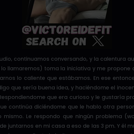
ludio, continuamos conversando, y la calentura 
í lo llamaremos) toma la iniciativa y me propone
arnos lo caliente que estábamos. En ese entonc
digo que sería buena idea, y haciéndome el inocen
espondiendome que era curioso y le gustaría pr
e continúa diciéndome que le hablo otra person
lo mismo. Le respondo que ningún problema (wo
e juntarnos en mi casa a eso de las 3 pm. Y él m