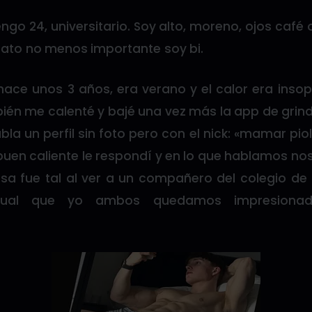
ngo 24, universitario. Soy alto, moreno, ojos café 
dato no menos importante soy bi.
hace unos 3 años, era verano y el calor era insopo
ién me calenté y bajé una vez más la app de grin
la un perfil sin foto pero con el nick: «mamar piol
buen caliente le respondí y en lo que hablamos no
esa fue tal al ver a un compañero del colegio de
l igual que yo ambos quedamos impresion