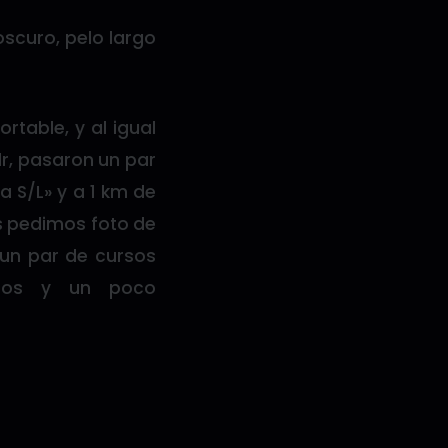
oscuro, pelo largo
rtable, y al igual
dr, pasaron un par
a S/L» y a 1 km de
s pedimos foto de
 un par de cursos
ados y un poco