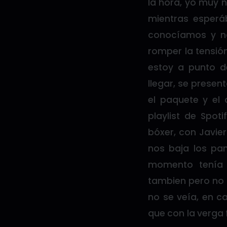
la hora, yo muy ne
mientras esperá
conocíamos y n
romper la tensión
estoy a punto de
llegar, se presen
el paquete y el 
playlist de Spot
bóxer, con Javi
nos baja los pan
momento tenía 
tambien pero no 
no se veía, en c
que con la verga