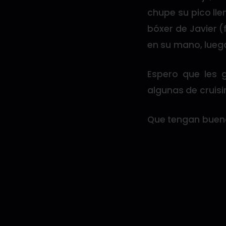
chupe su pico ll
bóxer de Javier (
en su mano, lueg
Espero que les g
algunas de cruisi
Que tengan buena