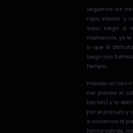
Seguimos los tre
ropa interior y
suyo, luego a 
mamarnos, yo le 
lo que él disfru
luego nos fuimos
tiempo.
Pasado un rato mi
me puntea el cu
hacían) y lo dis
por el precum y
a corrernos la pa
forma salvaje, ma