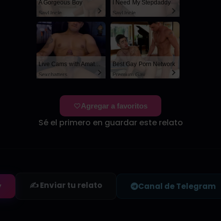
A Gorgeous Boy
I Need My Stepdaddy
SayUncle
SayUncle
Live Cams with Amateur Men
Best Gay Porn Network
Sexchatters
Premium Gay
Agregar a favoritos
Sé el primero en guardar este relato
✍️ Enviar tu relato
y
Canal de Telegram