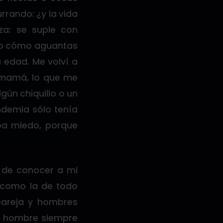
rrando: ¿y la vida
za: se suple con
ndo cómo aguantas
u edad. Me volví a
i mamá, lo que me
gún chiquillo o un
andemia sólo tenía
ba miedo, porque
s de conocer a mi
 como la de todo
pareja y hombres
el hombre siempre