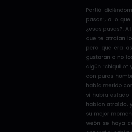
Partió diciénd
pasos”, a lo que
¿esos pasos?. A l
que te atraían l
pero que era a
gustaran o no lo
algún “chiquillo
con puros hombre
había metido con
si había estado 
habían atraído, 
su mejor momento
weón se haya c