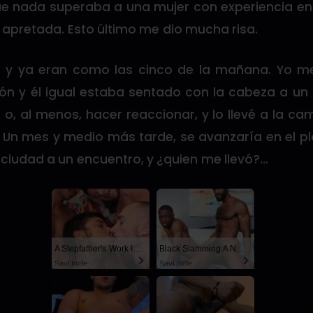
ue nada superaba a una mujer con experiencia e
n apretada. Esto último me dio mucha risa.
 y ya eran como las cinco de la mañana. Yo 
lón y él igual estaba sentado con la cabeza a un
r o, al menos, hacer reaccionar, y lo llevé a la 
. Un mes y medio más tarde, se avanzaría en el pl
a ciudad a un encuentro, y ¿quien me llevó?…
A Stepfather's Work Is Never Done
Black Slamming A Nerd
SayUncle
SayUncle