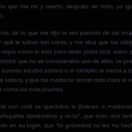
 lo que me reí y asentí, después de todo, yo i
o.
s, de lo que me dijo la vez pasada de las muje
 qué le salían tan caras, y me dice que las chiq
ejos como él sólo para tener plata fácil, salvo 
aclaró que no se consideraba uno de ellos. Le pr
cuando estaba soltero o si también le hacía a 
 le saliera, y que las maduras tenían más claro el 
r como las más jóvenes.
nté con cuál se quedaba, si jóvenes o maduras.
chiquillas apretaditas y ricas”, que eran una te
odo en su lugar, que “la gravedad no les ha he