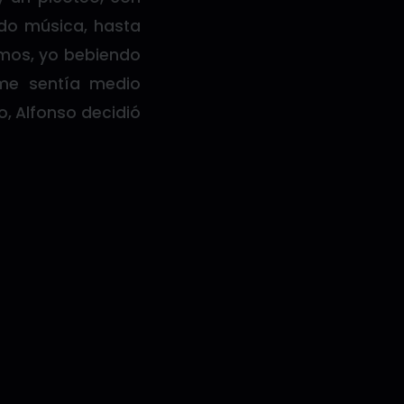
do música, hasta
amos, yo bebiendo
 me sentía medio
, Alfonso decidió