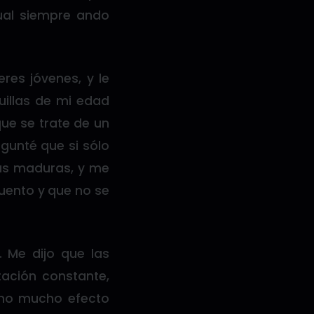
gual siempre ando
res jóvenes, y le
uillas de mi edad
que se trate de un
egunté que si sólo
las maduras, y me
cuento y que no se
 Me dijo que las
ntación constante,
cho mucho efecto