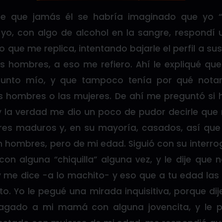
ome que jamás él se habría imaginado que yo 
 yo, con algo de alcohol en la sangre, respondí 
o que me replica, intentando bajarle el perfil a su
os hombres, a eso me refiero. Ahí le expliqué qu
sunto mío, y que tampoco tenía por qué notar
s hombres o las mujeres. De ahí me preguntó si
” y la verdad me dio un poco de pudor decirle qu
s maduros y, en su mayoría, casados, así que 
 hombres, pero de mi edad. Siguió con su interrog
con alguna “chiquilla” alguna vez, y le dije que
y me dice -a lo machito- y eso que a tu edad las
. Yo le pegué una mirada inquisitiva, porque dij
agado a mi mamá con alguna jovencita, y le p