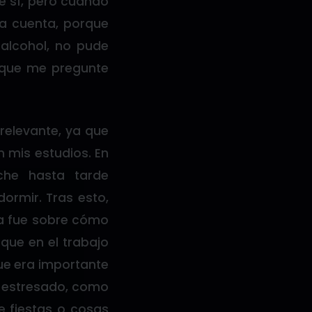
e sí, pero cuando
 a cuenta, porque
 alcohol, no pude
y que me pregunte
relevante, ya que
 mis estudios. En
che hasta tarde
ormir. Tras esto,
ta fue sobre cómo
que en el trabajo
ue era importante
a estresado, como
e fiestas o cosas