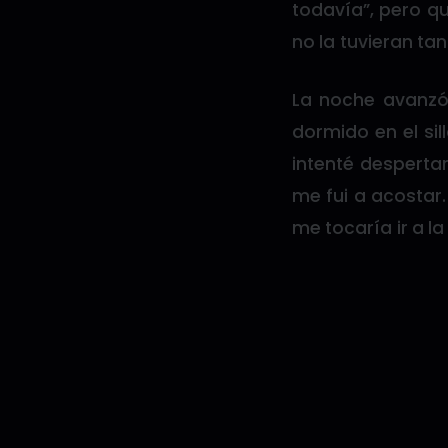
todavía”, pero q
no la tuvieran ta
La noche avanzó
dormido en el sil
intenté desperta
me fui a acostar
me tocaría ir a l