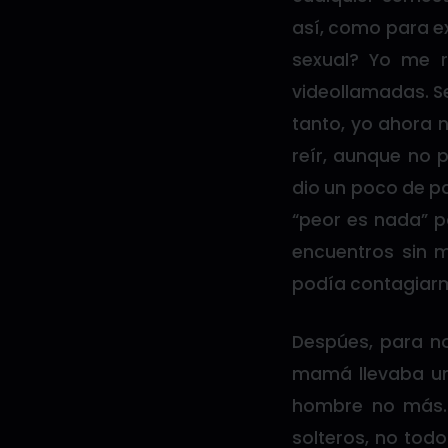
así, como para ex
sexual? Yo me r
videollamadas. S
tanto, yo ahora n
reír, aunque no 
dio un poco de pa
“peor es nada” po
encuentros sin 
podía contagiarm
Despúes, para no
mamá llevaba un
hombre no más. 
solteros, no tod