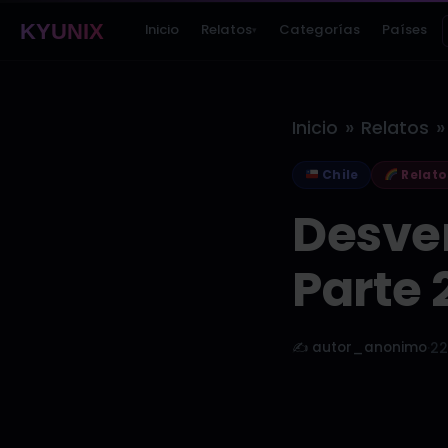
KYUNIX
Inicio
Relatos
Categorías
Países
▾
»
»
Inicio
Relatos
Chile
Relato
Desven
Parte 
✍️ autor_anonimo
·
22