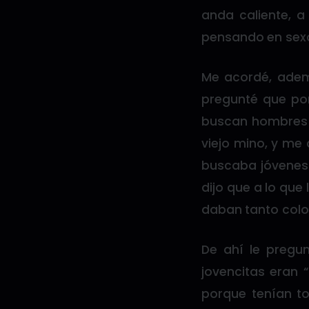
anda caliente, a
pensando en sex
Me acordé, ademá
pregunté que por
buscan hombres vi
viejo mino, y me 
buscaba jóvenes 
dijo que a lo que
daban tanto colo
De ahí le pregu
jovencitas eran “
porque tenían t