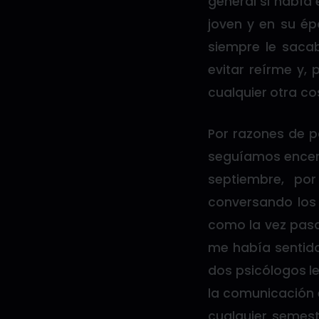
general si había
joven y en su ép
siempre le sacab
evitar reírme y,
cualquier otra cos
Por razones de p
seguíamos encerr
septiembre, po
conversando los 
como la vez pasa
me había sentido
dos psicólogos l
la comunicación 
cualquier semest