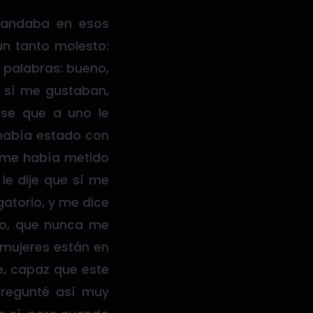
“andaba en esos
un tanto molesto:
s palabras: bueno,
e sí me gustaban,
se que a uno le
 había estado con
e me había metido
le dije que sí me
atorio, y me dice
 no, que nunca me
 mujeres están en
e, capaz que este
regunté así muy