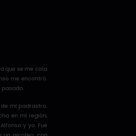
ya que se me caía
onso me encontró.
e pasado.
de mi padrastro.
cha en mi región,
 Alfonso y yo. Fue
y un picoteo, con