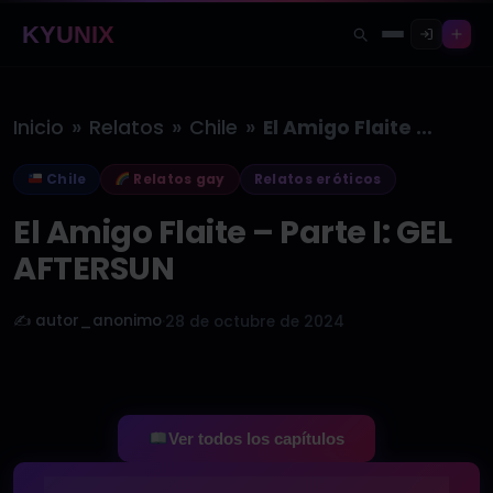
KYUNIX
»
»
»
Inicio
Relatos
Chile
El Amigo Flaite – Parte I:…
Chile
Relatos gay
Relatos eróticos
El Amigo Flaite – Parte I: GEL
AFTERSUN
✍️ autor_anonimo
·
28 de octubre de 2024
Ver todos los capítulos