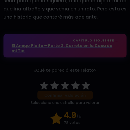
seña para que lo siguiera, a lo que le dije a mi tía
que iría al baño y que venía en un rato. Pero esta es
una historia que contaré más adelante…
CAPÍTULO SIGUIENTE →
El Amigo Flaite – Parte 2: Carrete en la Casa de
mi Tía
¿Qué te pareció este relato?
Confirmar valoración
Selecciona una estrella para valorar
4.9
/5
78 votos