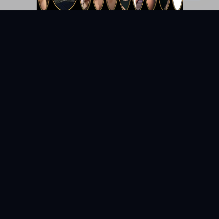
KYUNIX
La comunidad de relatos eróticos en español.
RELATOS
EXPLORAR
Todos los relatos
Categorías
Relatos Gay
Países
Relatos Hetero
Etiquetas
Relatos Bisexuales