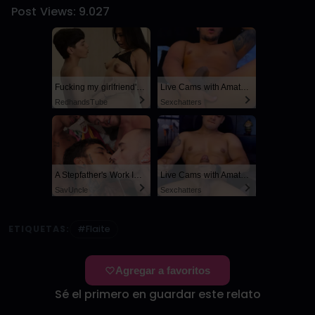
Post Views:
9.027
Fucking my girlfriend's hot mommy by mistake
Live Cams with Amateur Men
RedhandsTube
Sexchatters
A Stepfather's Work Is Never Done
Live Cams with Amateur Men
SayUncle
Sexchatters
ETIQUETAS:
#Flaite
Agregar a favoritos
Sé el primero en guardar este relato