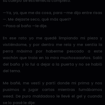
su cuerpo se estremecía completo.
—Ya, ya, que me da cosa, para —me dijo entre risas
—. Me dejaste seco, qué más queri?
—Pasa al baño —le dije.
En ese rato yo me quedé limpiando mi pieza y
vistiéndome, y por dentro me reía y me sentía la
perra máxima por haberme pescado a este
wachón que traía en la mira muchosaaaños. Salió
del baño y lo fui a dejar a la puerta y no se habló
del tema.
Me bañé, me vestí y partí donde mi prima y nos
pusimos a jugar cartas mientras fumábamos
weed. De puro maldadoso le llevé el gel y cuando
se lo pasé le dije: