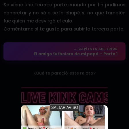
Se viene una tercera parte cuando por fin pudimos
concretar y no sólo se lo chupé si no que también
fue quien me desvirgó el culo.
Coméntame si te gusto para subir la tercera parte.
← CAPÍTULO ANTERIOR
El amigo futbolero de mi papá – Parte 1
¿Qué te pareció este relato?
SALTAR AVISO