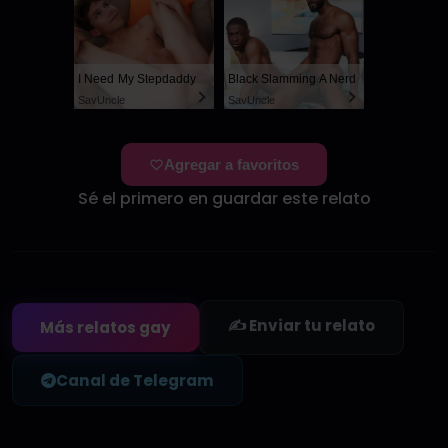
I Need My Stepdaddy
Black Slamming A Nerd
SayUncle
SayUncle
Agregar a favoritos
Sé el primero en guardar este relato
✍️ Enviar tu relato
Más relatos gay
Canal de Telegram