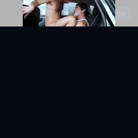
Escribe un comentario
KYUNIX
La comunidad de relatos eróticos en español.
RELATOS
EXPLORAR
Todos los relatos
Categorías
Relatos Gay
Países