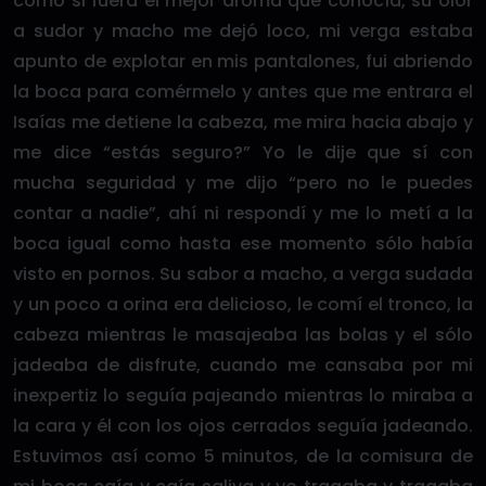
como si fuera el mejor aroma que conocía, su olor
a sudor y macho me dejó loco, mi verga estaba
apunto de explotar en mis pantalones, fui abriendo
la boca para comérmelo y antes que me entrara el
Isaías me detiene la cabeza, me mira hacia abajo y
me dice “estás seguro?” Yo le dije que sí con
mucha seguridad y me dijo “pero no le puedes
contar a nadie”, ahí ni respondí y me lo metí a la
boca igual como hasta ese momento sólo había
visto en pornos. Su sabor a macho, a verga sudada
y un poco a orina era delicioso, le comí el tronco, la
cabeza mientras le masajeaba las bolas y el sólo
jadeaba de disfrute, cuando me cansaba por mi
inexpertiz lo seguía pajeando mientras lo miraba a
la cara y él con los ojos cerrados seguía jadeando.
Estuvimos así como 5 minutos, de la comisura de