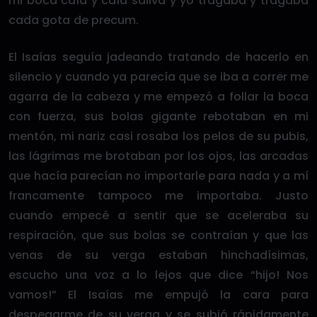
mi boca caía y caía saliva y yo tragaba y tragaba
cada gota de precum.
El Isaías seguía jadeando tratando de hacerlo en
silencio y cuando ya parecía que se iba a correr me
agarra de la cabeza y me empezó a follar la boca
con fuerza, sus bolas gigante rebotaban en mi
mentón, mi nariz casi rosaba los pelos de su pubis,
las lágrimas me brotaban por los ojos, las arcadas
que hacía parecían no importarle para nada y a mí
francamente tampoco me importaba. Justo
cuando empecé a sentir que se aceleraba su
respiración, que sus bolas se contraían y que las
venas de su verga estaban hinchadísimas,
escucho una voz a lo lejos que dice “hijo! Nos
vamos!” El Isaías me empujó la cara para
despegarme de su verga y se subió rápidamente