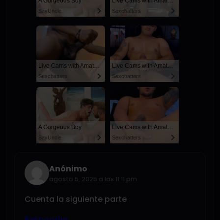
A Gorgeous Boy
Live Cams with Amateur Men
SayUncle
Sexchatters
Live Cams with Amateur Men
Live Cams with Amateur Men
Sexchatters
Sexchatters
A Gorgeous Boy
Live Cams with Amateur Men
SayUncle
Sexchatters
Anónimo
agosto 5, 2025 a las 11:11 pm
Cuenta la siguiente parte
Responder