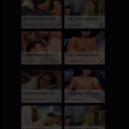
MY HUSBAND STEPSON MISTAKENLY GIVES ME IN THE ASS
Live Cams with Amateur Men
RedhandsTube
Sexchatters
A Stepfather's Work Is Never Done
Live Cams with Amateur Men
SayUncle
Sexchatters
Stepbrother, why did you show me your dick? Now I want to fuck you with my wet pussy
Live Cams with Amateur Men
RedhandsTube
Sexchatters