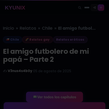
KYUNIX
»
»
»
Inicio
Relatos
Chile
El amigo futbolero de mi papá…
Chile
Relatos gay
Relatos eróticos
El amigo futbolero de mi
papá – Parte 2
✍️
V3nus4s4b0y
·
05 de agosto de 2025
Ver todos los capítulos