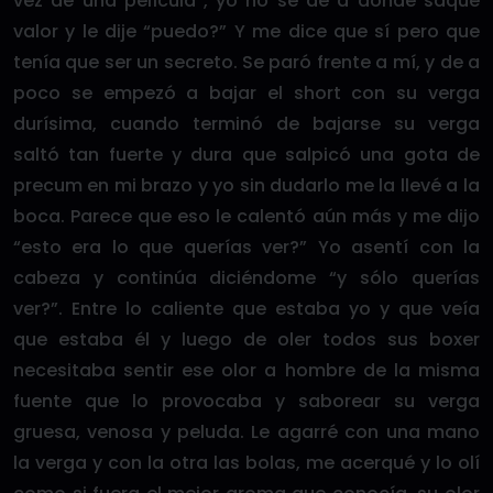
vez de una película”, yo no sé de a donde saqué
valor y le dije “puedo?” Y me dice que sí pero que
tenía que ser un secreto. Se paró frente a mí, y de a
poco se empezó a bajar el short con su verga
durísima, cuando terminó de bajarse su verga
saltó tan fuerte y dura que salpicó una gota de
precum en mi brazo y yo sin dudarlo me la llevé a la
boca. Parece que eso le calentó aún más y me dijo
“esto era lo que querías ver?” Yo asentí con la
cabeza y continúa diciéndome “y sólo querías
ver?”. Entre lo caliente que estaba yo y que veía
que estaba él y luego de oler todos sus boxer
necesitaba sentir ese olor a hombre de la misma
fuente que lo provocaba y saborear su verga
gruesa, venosa y peluda. Le agarré con una mano
la verga y con la otra las bolas, me acerqué y lo olí