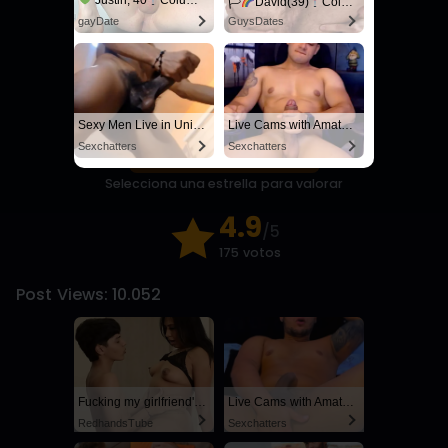
Justin, 40
Columbus
🏳‍
David(39)
Columbus
gayDate
GuysDates
Sexy Men Live in United States
Live Cams with Amateur Men
Sexchatters
Sexchatters
Confirmar valoración
Selecciona una estrella para valorar
4.9
/5
175 votos
Post Views:
10.052
Fucking my girlfriend's hot mommy by mistake
Live Cams with Amateur Men
RedhandsTube
Sexchatters