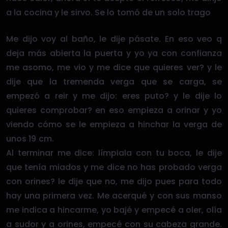
a la cocina y le sirvo. Se lo tomó de un solo trago
Me dijo voy al baño, le dije pásate. En eso veo q
deja más abierta la puerta y yo ya con confianza
me asomo, me vio y me dice que quieres ver? y le
dije que la tremenda verga que se carga, se
empezó a reir y me dijo: eres puto? y le dije lo
quieres comprobar? en eso empieza a orinar y yo
viendo cómo se le empieza a hinchar la verga de
unos 19 cm.
Al terminar me dice: límpiala con tu boca, le dije
que tenía miados y me dice no has probado verga
con orines? le dije que no, me dijo pues para todo
hay una primera vez. Me acerqué y con sus manso
me indica a hincarme, yo bajé y empecé a oler, olía
a sudor y a orines, empecé con su cabeza grande.