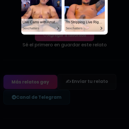
Live Cams with Amateur Men
I'm Stripping Live Right Now
Sexchatters
Sexchatters
Agregar a favoritos
Sé el primero en guardar este relato
✍️ Enviar tu relato
Más relatos gay
Canal de Telegram