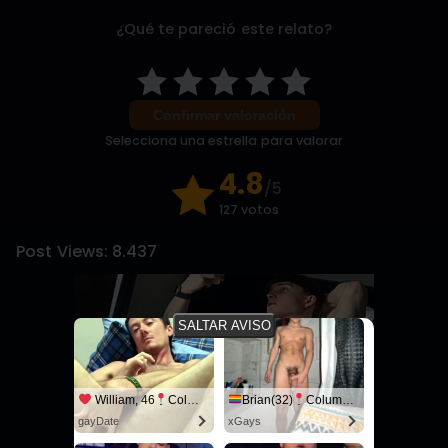
¿Qué te pareció este relato?
Confirmar valoración
Selecciona una estrella para valorar
4.8
/5
127 votos
Post Views:
8.437
SALTAR AVISO
William, 46
Columbus
Brian(32)
Columbus
gayDate
xGays