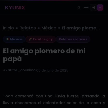
KYUNIX
»
»
»
Inicio
Relatos
México
El amigo plomero de mi papá
México
Relatos gay
Relatos eróticos
El amigo plomero de mi
papá
✍️ autor_anonimo
·
06 de julio de 2025
Todo comenzó con una lluvia fuerte, pasando la
lluvia checamos el calentador solar de la casa y