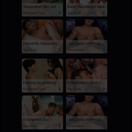
Stepbrother, why did you show me your dick? Now I want to fuck you with my wet pussy
Black Slamming A Nerd
RedhandsTube
SayUncle
I Need My Stepdaddy
Live Cams with Amateur Men
SayUncle
Sexchatters
Fucking my girlfriend's hot mommy by mistake
A Stepfather's Work Is Never Done
RedhandsTube
SayUncle
A Gorgeous Boy
Live Cams with Amateur Men
SayUncle
Sexchatters