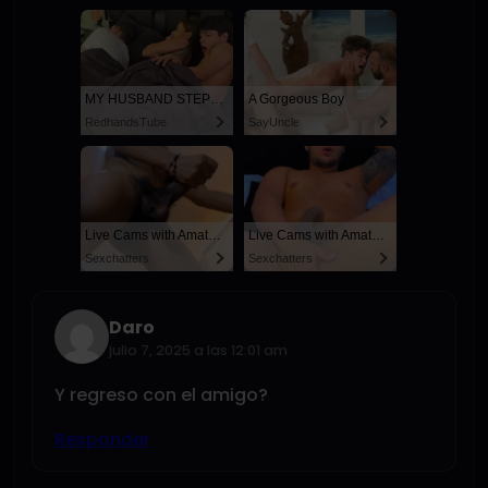
MY HUSBAND STEPSON MISTAKENLY GIVES ME IN THE ASS
A Gorgeous Boy
RedhandsTube
SayUncle
Live Cams with Amateur Men
Live Cams with Amateur Men
Sexchatters
Sexchatters
Daro
julio 7, 2025 a las 12:01 am
Y regreso con el amigo?
Responder