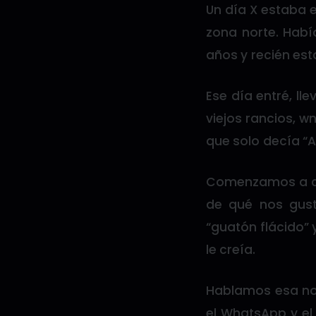
Un día X estaba 
zona norte. Habí
años y recién es
Ese día entré, l
viejos rancios, w
que solo decía “A
Comenzamos a con
de qué nos gust
“guatón flácido” 
le creía.
Hablamos esa no
el WhatsApp y el