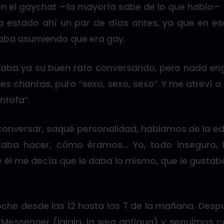
en el gaychat —la mayoría sabe de lo que hablo— y
a estado ahí un par de días antes, ya que en es
taba asumiendo que era gay.
levaba ya su buen rato conversando, pero nada 
nes chantas, puro “sexo, sexo, sexo”. Y me atreví a 
ntofa”.
versar, saqué personalidad, hablamos de la eda
aba hacer, cómo éramos… Yo, todo inseguro, 
y él me decía que le daba lo mismo, que le gustab
che desde las 12 hasta las 7 de la mañana. Des
 Messenger (jajaja, la wea antigua) y seguimos 