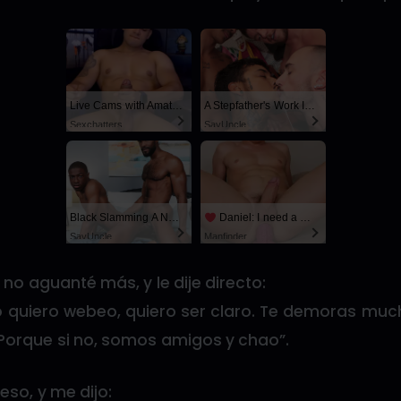
Live Cams with Amateur Men
A Stepfather's Work Is Never Done
Sexchatters
SayUncle
Black Slamming A Nerd
Daniel: I need a man for a spicy night...
SayUncle
Manfinder
 no aguanté más, y le dije directo:
o quiero webeo, quiero ser claro. Te demoras muc
 Porque si no, somos amigos y chao”.
so, y me dijo: