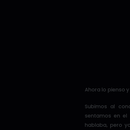
Ahora lo pienso y
Subimos al cond
sentamos en el l
hablaba, pero y