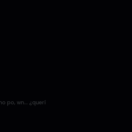
ho po, wn… ¿querí