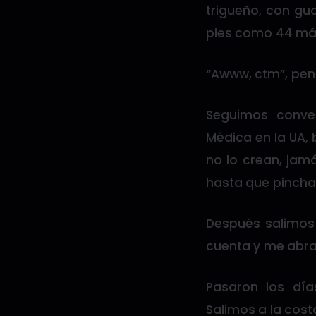
trigueño, con gua
pies como 44 más
“Awww, ctm”, pe
Seguimos conve
Médica en la UA, 
no lo crean, jam
hasta que pincha
Después salimos
cuenta y me abraz
Pasaron los dí
Salimos a la cost