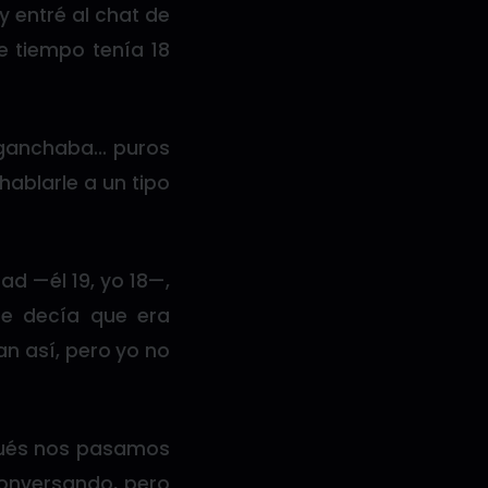
 entré al chat de
e tiempo tenía 18
enganchaba… puros
hablarle a un tipo
d —él 19, yo 18—,
le decía que era
an así, pero yo no
pués nos pasamos
conversando, pero