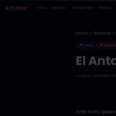
KYUNIX
Inicio
Relatos
Categorías
Países
▾
»
»
Inicio
Relatos
Chile
Relato
El Ant
✍️ autor_anonimo
·
30
Ante todo, quier