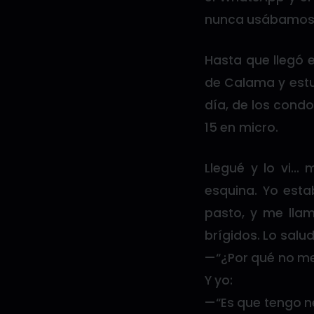
nunca usábamos 
Hasta que llegó 
de Calama y estu
día, de los condo
15 en micro.
Llegué y lo vi… 
esquina. Yo esta
pasto, y me llamó
brígidos. Lo salu
—“¿Por qué no me
Y yo:
—“Es que tengo n