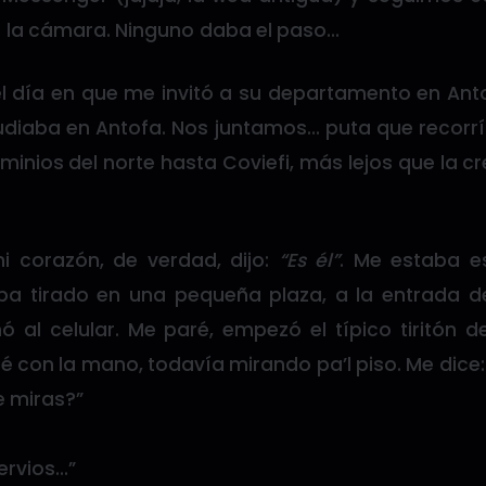
la cámara. Ninguno daba el paso…
el día en que me invitó a su departamento en Anto
diaba en Antofa. Nos juntamos… puta que recorr
minios del norte hasta Coviefi, más lejos que la c
mi corazón, de verdad, dijo:
“Es él”
. Me estaba 
ba tirado en una pequeña plaza, a la entrada de 
 al celular. Me paré, empezó el típico tiritón d
dé con la mano, todavía mirando pa’l piso. Me dice:
 miras?”
ervios…”