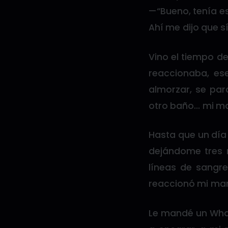
—“Bueno, tenía es
Ahí me dijo que s
Vino el tiempo d
reaccionaba, ese
almorzar, se par
otro baño… mi ma
Hasta que un día
dejándome tres 
líneas de sangre
reaccionó mi mam
Le mandé un Whats