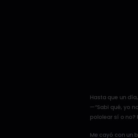
Hasta que un día,
—“Sabi qué, yo n
pololear sí o no?
Me cayó con un be