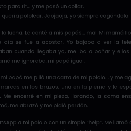
to para ti”… y me pasó un collar.
í quería pololear. Jaojaoja, yo siempre cagándola.
e la lucha. Le conté a mis papás… mal. Mi mamá ll
 día se fue a acostar. Yo bajaba a ver la tele
aban cuando llegaba yo, me iba a bañar y ello
má me ignoraba, mi papá igual.
 mi papá me pilló una carta de mi pololo… y me ag
marcas en los brazos, una en la pierna y la es
. Me encerré en mi pieza, llorando, la cama e
á, me abrazó y me pidió perdón.
App a mi pololo con un simple “help”. Me llamó al