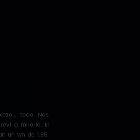
pieza… todo. Nos
eví a mirarlo. Él
: un wn de 1.85,