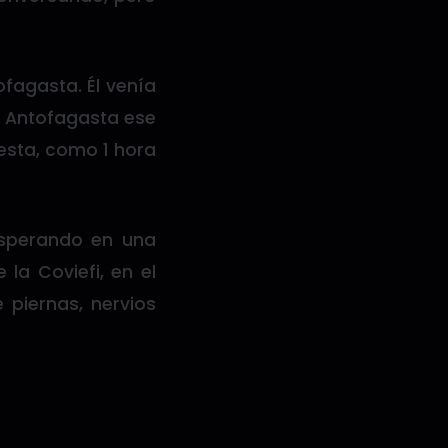
fagasta. Él venía
í Antofagasta ese
resta, como 1 hora
esperando en una
la Coviefi, en el
e piernas, nervios