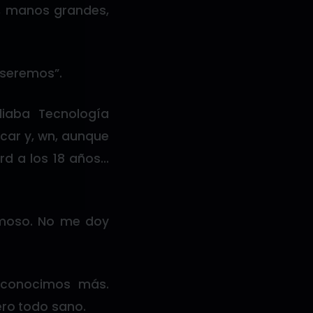
is, manos grandes,
s seremos”.
iaba Tecnología
rcar y, wn, aunque
rd a los 18 años…
rmoso. No me doy
 conocimos más.
ero todo sano.