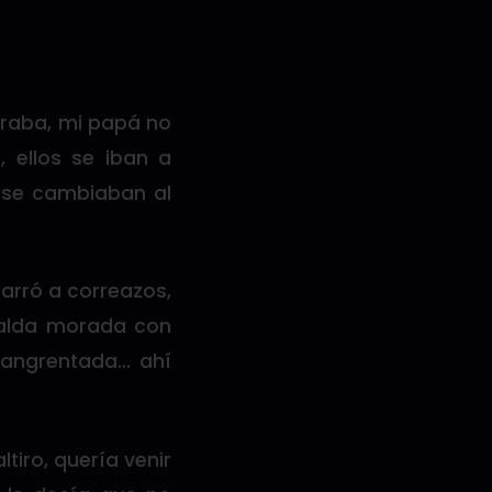
oraba, mi papá no
, ellos se iban a
s se cambiaban al
arró a correazos,
palda morada con
nsangrentada… ahí
tiro, quería venir