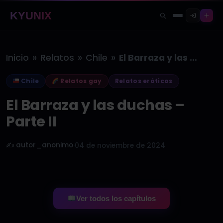
KYUNIX
»
»
»
Inicio
Relatos
Chile
El Barraza y las duchas –…
Chile
Relatos gay
Relatos eróticos
El Barraza y las duchas –
Parte II
✍️ autor_anonimo
·
04 de noviembre de 2024
Ver todos los capítulos