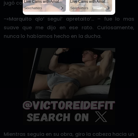
jugó con mi lengua.
Live Cams with Amateur Men
Live Cams with Amateur Men
Sexchatters
Sexchatters
-«Marquito qlo’ seguí’ apretaito’… – fue lo mas
suave que me dijo en ese rato. Curiosamente,
nunca lo habíamos hecho en la ducha.
Mientras seguía en su obra, giro la cabeza hacia un