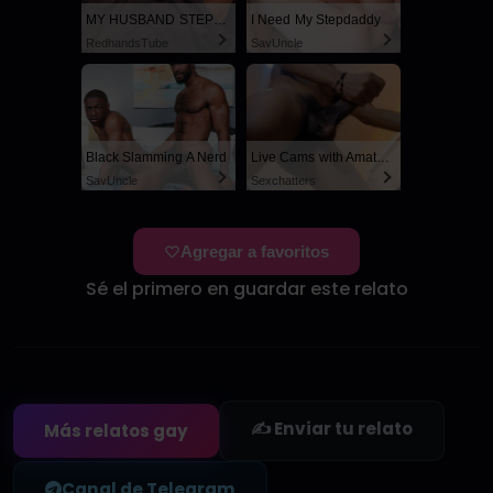
MY HUSBAND STEPSON MISTAKENLY GIVES ME IN THE ASS
I Need My Stepdaddy
RedhandsTube
SayUncle
Black Slamming A Nerd
Live Cams with Amateur Men
SayUncle
Sexchatters
Agregar a favoritos
Sé el primero en guardar este relato
✍️ Enviar tu relato
Más relatos gay
Canal de Telegram